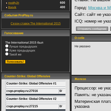
600
modify2h
400
Город:
Москва и 
Boevik
Сайт:
сайт не указ
События ProPlay.ru
ICQ:
номер не ука
Сезон ставок The International 2015
Голосование
О себе
The Internaitonal 2015 был
Не указано
Лучше предыдуших
Хуже предыдущих
Такой же
Counter-Strike: Global Offensive
Железо
Counter-Strike: Global Offensive #1
Процессор:
не ука
csgo.proplay.ru:27016
0/
Память:
не указан
Counter-Strike: Global Offensive #2
Материнская плат
указана
csgo.proplay.ru:27215
0/