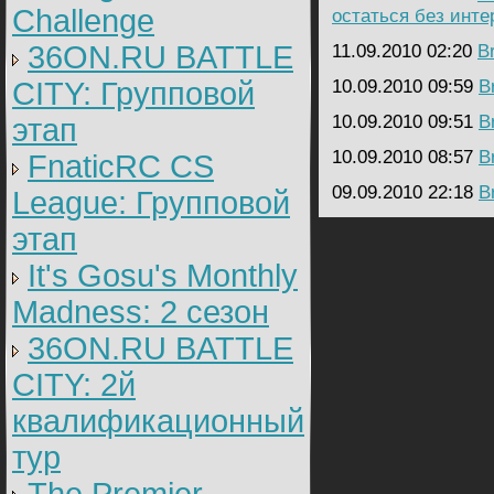
Challenge
остаться без инте
36ON.RU BATTLE
11.09.2010 02:20
B
CITY: Групповой
10.09.2010 09:59
B
10.09.2010 09:51
B
этап
10.09.2010 08:57
B
FnaticRC CS
09.09.2010 22:18
B
League: Групповой
этап
It's Gosu's Monthly
Madness: 2 сезон
36ON.RU BATTLE
CITY: 2й
квалификационный
тур