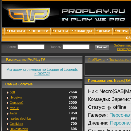
ГЛАВНАЯ
НОВОСТИ
СТАТЬИ
КОМАНДЫ
ДЕМКИ
VOD'ы
СА
Забыли па
Логин:
Пароль:
Регистра
Расписание ProPlayTV
ProPlay.ru
>
Пользовател
Мы ищем стримеров по League of Legends
и DOTA2!
Пользователь Necro[SA
Самые богатые
Ник:
Necro[SAB]M
2664
ggtt
2400
Hvostyn
Команды:
Зарегис
2000
GopaveC
Статус:
offline
2000
rmn1x
1958
Akon
Галерея:
Персонал
994
razdavalochka
Дневник:
Персона
700
CoolMast
606
Devostatortk
Ставки:
На вашем