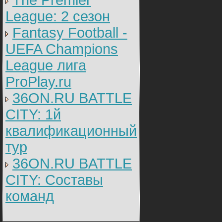
The Premier
League: 2 cезон
Fantasy Football -
UEFA Champions
League лига
ProPlay.ru
36ON.RU BATTLE
CITY: 1й
квалификационный
тур
36ON.RU BATTLE
CITY: Составы
команд