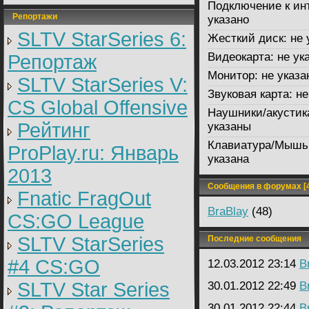
Подключение к ин
Репортажи
указано
SLTV StarSeries 6:
Жесткий диск:
не 
Видеокарта:
не ук
Репортаж
Монитор:
не указа
SLTV StarSeries V:
Звуковая карта:
не
CS Global Offensive
Наушники/акустик
Рейтинг
указаны
Клавиатура/Мышь
ProPlay.ru: Январь
указана
2013
Сообщения в форумах [4
Fnatic FragOut
BraBlay
(48)
CS:GO League
SLTV StarSeries
Последние сообщения
#4 CS:GO
12.03.2012 23:14
B
SLTV Star Series
30.01.2012 22:49
B
30.01.2012 22:44
B