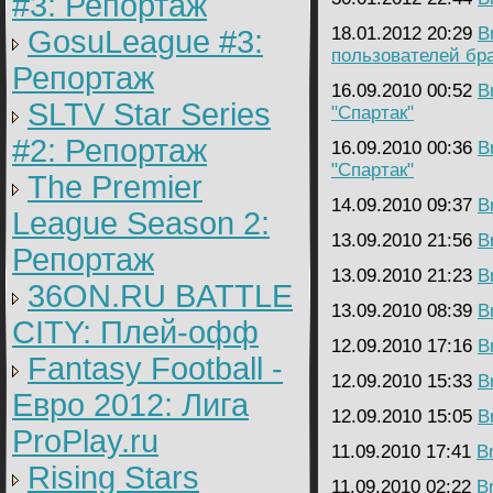
#3: Репортаж
18.01.2012 20:29
B
GosuLeague #3:
пользователей бр
Репортаж
16.09.2010 00:52
B
SLTV Star Series
"Спартак"
#2: Репортаж
16.09.2010 00:36
B
"Спартак"
The Premier
14.09.2010 09:37
B
League Season 2:
13.09.2010 21:56
B
Репортаж
13.09.2010 21:23
B
36ON.RU BATTLE
13.09.2010 08:39
B
CITY: Плей-офф
12.09.2010 17:16
B
Fantasy Football -
12.09.2010 15:33
B
Евро 2012: Лига
12.09.2010 15:05
B
ProPlay.ru
11.09.2010 17:41
B
Rising Stars
11.09.2010 02:22
B