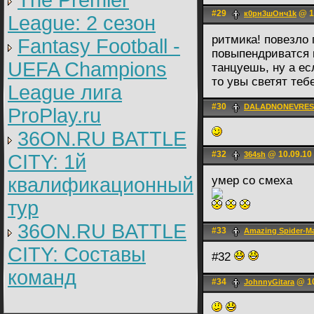
The Premier
#29
@ 1
к0рн3шОнч1k
League: 2 cезон
ритмика! повезло
Fantasy Football -
повыпендриватся 
UEFA Champions
танцуешь, ну а е
то увы светят теб
League лига
#30
DALADNONEVRESH [
ProPlay.ru
36ON.RU BATTLE
#32
@ 10.09.10
364sh
CITY: 1й
квалификационный
умер со смеха
тур
36ON.RU BATTLE
#33
Amazing Spider-M
CITY: Составы
#32
команд
#34
@ 10
JohnnyGitara