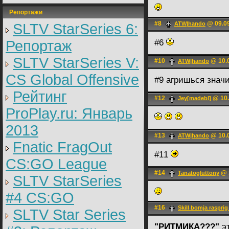
Репортажи
#8
@ 09.09
ATW|hando
SLTV StarSeries 6:
Репортаж
#6
SLTV StarSeries V:
#10
@ 10.0
ATW|hando
CS Global Offensive
#9 агришься знач
Рейтинг
#12
@ 10.
Jey[madebl]
ProPlay.ru: Январь
2013
#13
@ 10.0
ATW|hando
Fnatic FragOut
#11
CS:GO League
#14
@ 1
Tanatogluttony
SLTV StarSeries
#4 CS:GO
#16
Skill bomja rasprig
SLTV Star Series
"РИТМИКА???"
эт