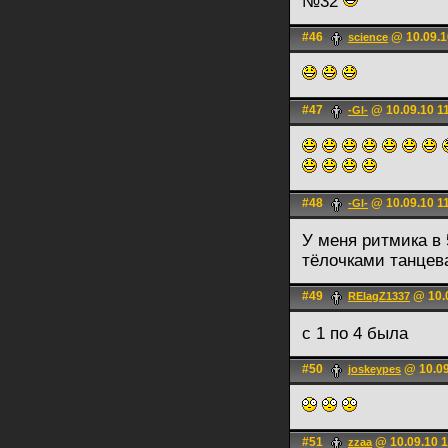
№32
#46
@ 10.09.1
science
#47
@ 10.09.10 1
-Gl-
#48
@ 10.09.10 1
-Gl-
У меня ритмика в 
тёлочками танце
#49
@ 10.0
RElagZ1337
с 1 по 4 была
#50
@ 10.09
joskeypes
#51
@ 10.09.10 1
zzaa