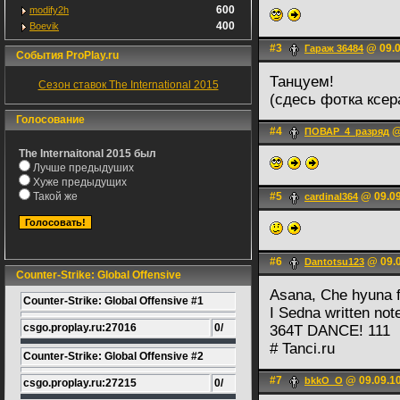
600
modify2h
400
Boevik
#3
@ 09.0
Гараж 36484
События ProPlay.ru
Танцуем!
Сезон ставок The International 2015
(сдесь фотка ксер
Голосование
#4
@
ПОВАР_4_разряд
The Internaitonal 2015 был
Лучше предыдуших
Хуже предыдущих
Такой же
#5
@ 09.09
cardinal364
#6
@ 09.0
Dantotsu123
Counter-Strike: Global Offensive
Asana, Che hyuna f
Counter-Strike: Global Offensive #1
I Sedna written note
csgo.proplay.ru:27016
0/
364T DANCE! 111
# Tanci.ru
Counter-Strike: Global Offensive #2
#7
@ 09.09.10
bkkO_O
csgo.proplay.ru:27215
0/