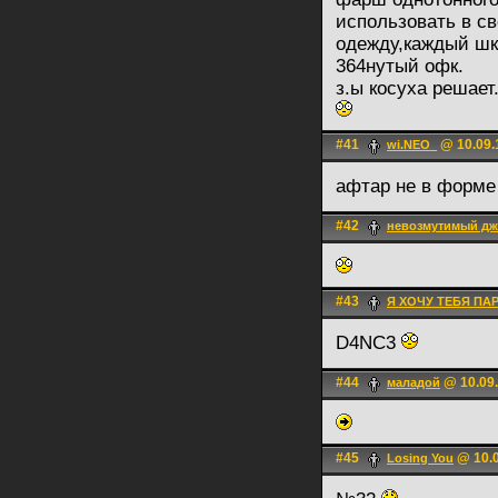
использовать в с
одежду,каждый шк
364нутый офк.
з.ы косуха решает
#41
@ 10.09.
wi.NEO_
афтар не в форм
#42
невозмутимый д
#43
Я ХОЧУ ТЕБЯ ПА
D4NC3
#44
@ 10.09.
маладой
#45
@ 10.0
Losing You