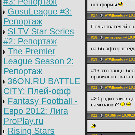
#3: Репортаж
нет формы
GosuLeague #3:
#17
@ 10.0
ATW|hando
Репортаж
Пользователей он
SLTV Star Series
#18
@ 10.0
pwnspawn
#2: Репортаж
на бб афтор всегд
The Premier
League Season 2:
#19
@ 10.0
ATW|hando
Репортаж
#16 это танцы бл
правильно сказал
36ON.RU BATTLE
#21
@ 10.0
ATW|hando
CITY: Плей-офф
#20 родители в д
Fantasy Football -
самозаовн?
Евро 2012: Лига
#22
@ 10.09.1
CRU5H
ProPlay.ru
Rising Stars