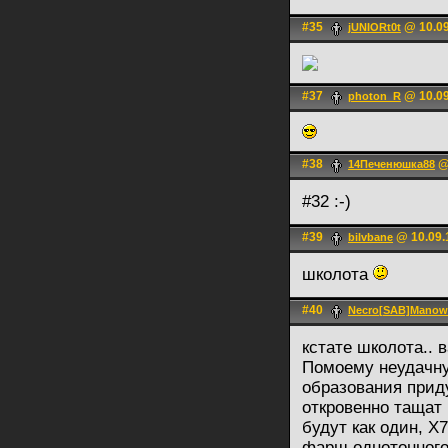
#35
@ 10.09
jUNIORt0t
#37
@ 10.09
photon_R
#38
@ 
14Печенюшка88
#32 :-)
#39
@ 10.09.
bilvbane
школота
#40
Necro[SAB]Manow
кстате школота.. 
Помоему неудачну
образования прид
откровенно тащат 
будут как один, 
фарш однотонного