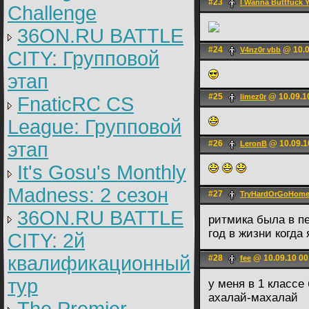
#23
I Wanna Buttfuck 
Challenge
36ON.RU BATTLE
#24
@ 10.0
V4nz0r vbb
CITY: Групповой
этап
#25
@ 10.09.1
limez0r
FnaticRC CS
League: Групповой
этап
#26
@ 10.09.1
LerоnB
It's Gosu's Monthly
Madness: 2 сезон
#27
TryHardOrGoHom
36ON.RU BATTLE
ритмика была в п
год в жизни когда
CITY: 2й
квалификационный
#28
@ 10.09.10 00
fee
тур
у меня в 1 класс
ахалай-махалай