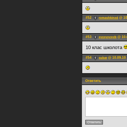
#52
@ 10
romashkinxd
#53
@ 10.
xyxxyxyxyik
10 клас школота
#54
@ 10.09.10 
subar
Ответить