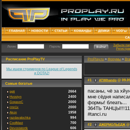
ГЛАВНАЯ
НОВОСТИ
СТАТЬИ
КОМАНДЫ
ДЕМКИ
VOD'ы
СА
Забыли па
Логин:
Пароль:
Регистра
Расписание ProPlayTV
ProPlay.ru
>
Форумы
>
Br
Мы ищем стримеров по League of Legends
и DOTA2!
#1
@ 09.09
ATW|hando
Самые богатые
пасаны, чё за хйу
2664
ggtt
мне сёдня написал
2400
Hvostyn
2000
формы! блеать...
GopaveC
2000
rmn1x
364ТЬ ТАНЦЫ!!!11
1958
Akon
#tanci.ru
994
razdavalochka
700
CoolMast
#2
@ 
ДЖЕРМОЛЬЕДЖ
606
Devostatortk