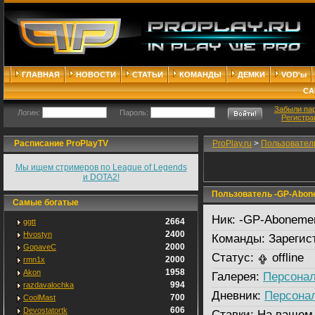
ГЛАВНАЯ
НОВОСТИ
СТАТЬИ
КОМАНДЫ
ДЕМКИ
VOD'ы
СА
Забыли па
Логин:
Пароль:
Регистра
Расписание ProPlayTV
ProPlay.ru
>
Пользовател
Мы ищем стримеров по League of Legends
и DOTA2!
Пользователь -GP-Abonem
Самые богатые
Ник:
-GP-Abonement
2664
ggtt
2400
Hvostyn
Команды:
Зарегис
2000
GopaveC
Статус:
offline
2000
rmn1x
1958
Akon
Галерея:
Персонал
994
razdavalochka
Дневник:
Персона
700
CoolMast
606
Devostatortk
Ставки:
На вашем