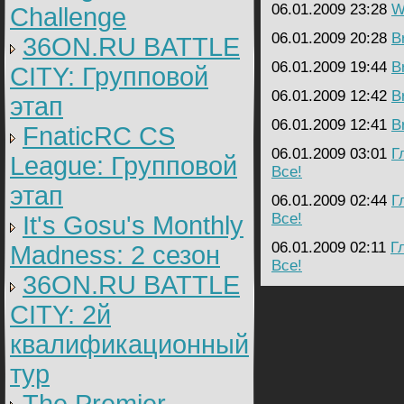
06.01.2009 23:28
W
Challenge
06.01.2009 20:28
B
36ON.RU BATTLE
06.01.2009 19:44
B
CITY: Групповой
06.01.2009 12:42
B
этап
06.01.2009 12:41
B
FnaticRC CS
06.01.2009 03:01
Г
League: Групповой
Все!
этап
06.01.2009 02:44
Г
Все!
It's Gosu's Monthly
06.01.2009 02:11
Г
Madness: 2 сезон
Все!
36ON.RU BATTLE
CITY: 2й
квалификационный
тур