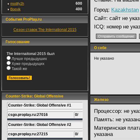
600
modify2h
400
Город:
Kazakhstan
Boevik
Сайт:
сайт не указ
События ProPlay.ru
ICQ:
номер не ука
Сезон ставок The International 2015
Голосование
О себе
The Internaitonal 2015 был
Не указано
Лучше предыдуших
Хуже предыдущих
Такой же
Counter-Strike: Global Offensive
Железо
Counter-Strike: Global Offensive #1
Процессор:
не ука
csgo.proplay.ru:27016
0/
Память:
не указан
Counter-Strike: Global Offensive #2
Материнская плат
указана
csgo.proplay.ru:27215
0/