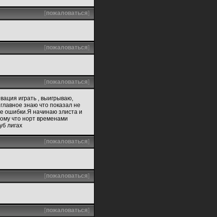
[
пожаловаться
]
[
пожаловаться
]
[
пожаловаться
]
ивация играть , выигрываю,
, главное знаю что показал не
ие ошибки.Я начинаю злиста и
отому что норт временами
уб лигах
[
пожаловаться
]
[
пожаловаться
]
[
пожаловаться
]