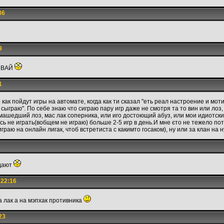
36
9
ИВАЙ
1
 как пойдут игры на автомате, когда как ти сказал "еть реал настроение и мот
 сыграю". По себе знаю что сиграю пару игр даже не смотря та то вин или лоз
умашедший лоз, мас лак соперника, или иго достоющий абуз, или мои идиотск
аюсь не играть(вобщем не играю) больше 2-5 игр в день.И мне єто не тежело п
играю на онлайн лигак, чтоб встретиста с какимто госаком), ну или за клан на н
 дают
 22:16
а лак а на мэпхак противника
23