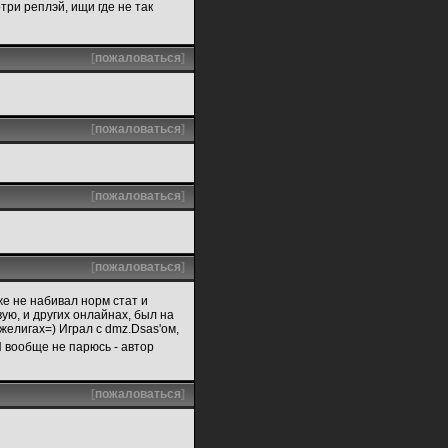
три реплэй, ищи где не так
[
пожаловаться
]
[
пожаловаться
]
[
пожаловаться
]
[
пожаловаться
]
же не набивал норм стат и
вую, и других онлайнах, был на
мжелигах=) Играл с dmz.Dsas'oм,
 И вообще не парюсь - автор
[
пожаловаться
]