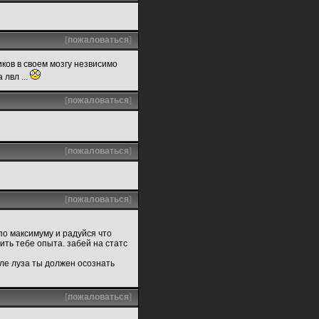
[
пожаловаться
]
иков в своем мозгу незвисимо
 лвл ...
[
пожаловаться
]
[
пожаловаться
]
[
пожаловаться
]
по максимуму и радуйся что
ить тебе опыта. забей на статс
осле луза ты должен осознать
[
пожаловаться
]