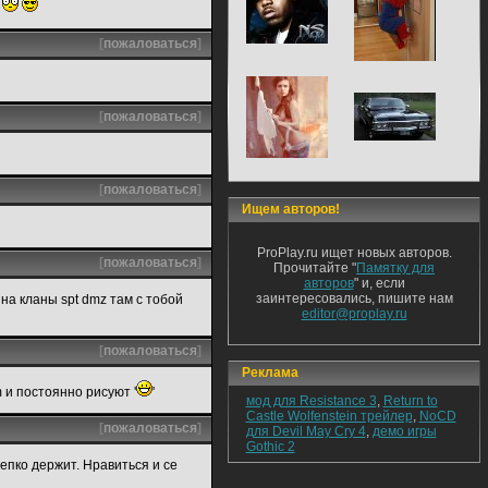
[
пожаловаться
]
[
пожаловаться
]
[
пожаловаться
]
Ищем авторов!
ProPlay.ru ищет новых авторов.
[
пожаловаться
]
Прочитайте "
Памятку для
авторов
" и, если
заинтересовались, пишите нам
 на кланы spt dmz там с тобой
editor@proplay.ru
[
пожаловаться
]
Реклама
 и постоянно рисуют '
'
мод для Resistance 3
,
Return to
Castle Wolfenstein трейлер
,
NoCD
[
пожаловаться
]
для Devil May Cry 4
,
демо игры
Gothic 2
репко держит. Нравиться и се