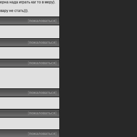
рна нада играть каг то в меру).
ару не стать))).
[
пожаловаться
]
[
пожаловаться
]
[
пожаловаться
]
[
пожаловаться
]
[
пожаловаться
]
[
пожаловаться
]