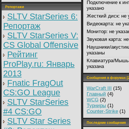
Подключение к ин
Репортажи
указано
SLTV StarSeries 6:
Жесткий диск:
не 
Видеокарта:
не ук
Репортаж
Монитор:
не указа
SLTV StarSeries V:
Звуковая карта:
не
CS Global Offensive
Наушники/акустик
Рейтинг
указаны
Клавиатура/Мышь
ProPlay.ru: Январь
указана
2013
Сообщения в форумах [2
Fnatic FragOut
WarCraft III
(15)
CS:GO League
Главный
(4)
WCG
(2)
SLTV StarSeries
Турниры
(1)
#4 CS:GO
Counter-Strike
(1)
SLTV Star Series
Последние сообщения