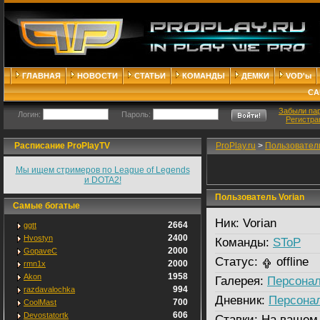
ГЛАВНАЯ
НОВОСТИ
СТАТЬИ
КОМАНДЫ
ДЕМКИ
VOD'ы
СА
Забыли па
Логин:
Пароль:
Регистра
Расписание ProPlayTV
ProPlay.ru
>
Пользовател
Мы ищем стримеров по League of Legends
и DOTA2!
Пользователь Vorian
Самые богатые
Ник:
Vorian
2664
ggtt
2400
Hvostyn
Команды:
SToP
2000
GopaveC
Статус:
offline
2000
rmn1x
1958
Akon
Галерея:
Персонал
994
razdavalochka
Дневник:
Персона
700
CoolMast
606
Devostatortk
Ставки:
На вашем