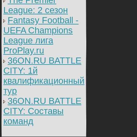
The Premier
League: 2 cезон
Fantasy Football -
UEFA Champions
League лига
ProPlay.ru
36ON.RU BATTLE
CITY: 1й
квалификационный
тур
36ON.RU BATTLE
CITY: Составы
команд