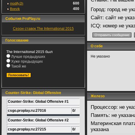
600
modify2h
400
Город:
город не ук
Boevik
Сайт:
сайт не указ
События ProPlay.ru
ICQ:
номер не ука
Сезон ставок The International 2015
Голосование
О себе
The Internaitonal 2015 был
Не указано
Лучше предыдуших
Хуже предыдущих
Такой же
Counter-Strike: Global Offensive
Железо
Counter-Strike: Global Offensive #1
Процессор:
не ука
csgo.proplay.ru:27016
0/
Память:
не указан
Counter-Strike: Global Offensive #2
Материнская плат
указана
csgo.proplay.ru:27215
0/