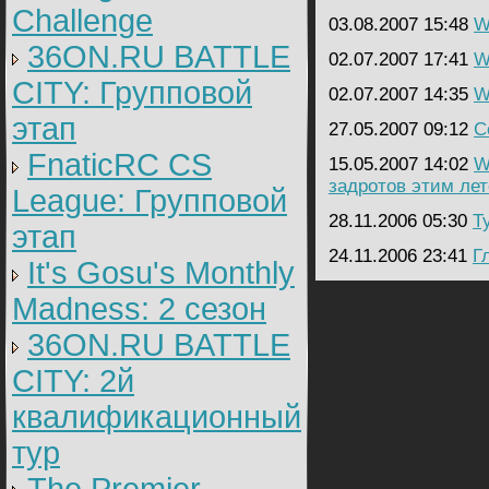
Challenge
03.08.2007 15:48
W
36ON.RU BATTLE
02.07.2007 17:41
W
CITY: Групповой
02.07.2007 14:35
W
этап
27.05.2007 09:12
C
FnaticRC CS
15.05.2007 14:02
W
задротов этим ле
League: Групповой
28.11.2006 05:30
Т
этап
24.11.2006 23:41
Г
It's Gosu's Monthly
Madness: 2 сезон
36ON.RU BATTLE
CITY: 2й
квалификационный
тур