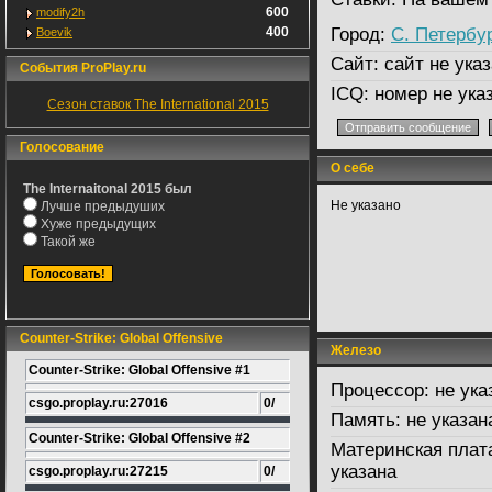
600
modify2h
400
Город:
С. Петербу
Boevik
Сайт:
сайт не указ
События ProPlay.ru
ICQ:
номер не ука
Сезон ставок The International 2015
Голосование
О себе
The Internaitonal 2015 был
Не указано
Лучше предыдуших
Хуже предыдущих
Такой же
Counter-Strike: Global Offensive
Железо
Counter-Strike: Global Offensive #1
Процессор:
не ука
csgo.proplay.ru:27016
0/
Память:
не указан
Counter-Strike: Global Offensive #2
Материнская плат
указана
csgo.proplay.ru:27215
0/