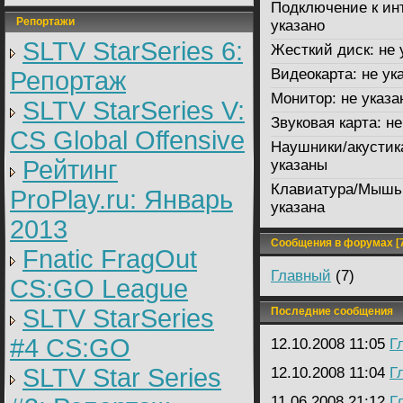
Подключение к ин
Репортажи
указано
SLTV StarSeries 6:
Жесткий диск:
не 
Видеокарта:
не ук
Репортаж
Монитор:
не указа
SLTV StarSeries V:
Звуковая карта:
не
CS Global Offensive
Наушники/акустик
Рейтинг
указаны
Клавиатура/Мышь
ProPlay.ru: Январь
указана
2013
Сообщения в форумах [7
Fnatic FragOut
Главный
(7)
CS:GO League
SLTV StarSeries
Последние сообщения
#4 CS:GO
12.10.2008 11:05
Г
SLTV Star Series
12.10.2008 11:04
Г
11.06.2008 21:12
Г