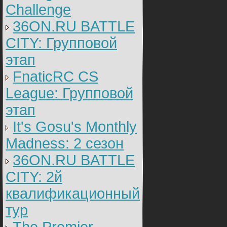
Challenge
36ON.RU BATTLE
CITY: Групповой
этап
FnaticRC CS
League: Групповой
этап
It's Gosu's Monthly
Madness: 2 сезон
36ON.RU BATTLE
CITY: 2й
квалификационный
тур