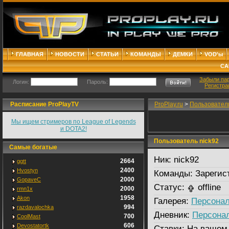
ГЛАВНАЯ
НОВОСТИ
СТАТЬИ
КОМАНДЫ
ДЕМКИ
VOD'ы
СА
Забыли па
Логин:
Пароль:
Регистра
Расписание ProPlayTV
ProPlay.ru
>
Пользовател
Мы ищем стримеров по League of Legends
и DOTA2!
Пользователь nick92
Самые богатые
Ник:
nick92
2664
ggtt
2400
Hvostyn
Команды:
Зарегис
2000
GopaveC
Статус:
offline
2000
rmn1x
1958
Akon
Галерея:
Персонал
994
razdavalochka
Дневник:
Персона
700
CoolMast
606
Devostatortk
Ставки:
На вашем