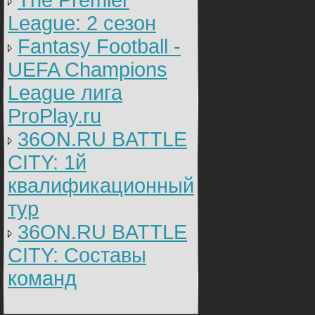
The Premier
League: 2 cезон
Fantasy Football -
UEFA Champions
League лига
ProPlay.ru
36ON.RU BATTLE
CITY: 1й
квалификационный
тур
36ON.RU BATTLE
CITY: Составы
команд