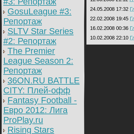
#3: Репортаж
24.05.2008 17:32
Г
GosuLeague #3:
22.02.2008 19:45
Г
Репортаж
16.02.2008 00:36
Г
SLTV Star Series
10.02.2008 22:10
Г
#2: Репортаж
The Premier
League Season 2:
Репортаж
36ON.RU BATTLE
CITY: Плей-офф
Fantasy Football -
Евро 2012: Лига
ProPlay.ru
Rising Stars