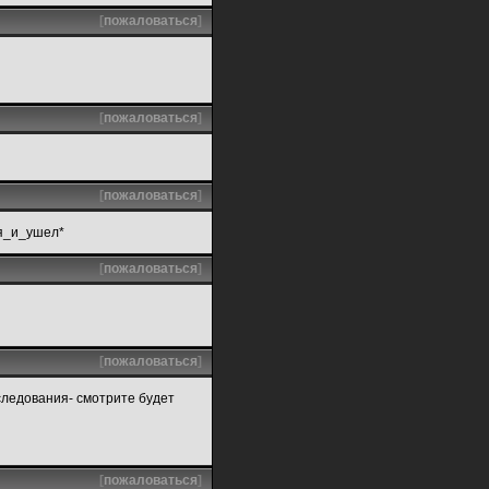
[
пожаловаться
]
[
пожаловаться
]
[
пожаловаться
]
ся_и_ушел*
[
пожаловаться
]
[
пожаловаться
]
следования- смотрите будет
[
пожаловаться
]