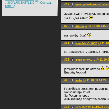
36ON.RU BATTLE CITY: Составы
#19
qwertywasdqwerty [zaban
команд
думаю будет ничья или наши в
зы #1 идёт в 0чко
#20
@ 11.10.08 13:29
dunno
вы про футбол?
#21
@ 11.10
IvanchiK O_GOD
затащим к ч0рту факовых немце
#22
@ 11.10.0
BuDeJI PoKeTy
[пожаловаться] на автора
Вперёд Россия!
#25
@ 11.10.08 14:29
Kobe
Российская водка или немецкие
жарко но приятно!
Зы Россия вперед
Зыы им нада представить что 
#26
@ 11.10.08 14:
CHOTOK