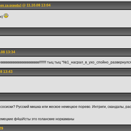
@ 11.10.08 13:04
en za pravdu]
ин)
.08 13:34
вввввввввввввввввввввв!!!!!!!! тыц тыц *№1_насрал_в_ухо_спойно_развернул
8 13:43
 сосиски? Русский мишка или жеское немецкое порево. Интриги, скандалы, ра
немецкие ф4шИсты это голанские норкаманы
29