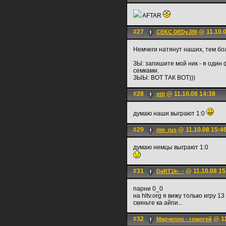
AFTAR
#27
@ 11.10.0
CEKC DEDyJI9|
Немчеги натянут наших, тем бол
ЗЫ: запишите мой ник - я один ф
семками.
ЗЫЫ: ВОТ ТАК ВОТ)))
#28
@ 11.10.08 14:38
xtb
думаю наши выграют 1:0
#29
@ 11.10.08 15:4
rim_rus
думаю немцы выграют 1:0
#31
@ 11.10.08 15
DaRT1k-_-
парни 0_0
на hltv.org я вижу только игру 1
скиньте ка айпи...
#32
@ 11
Марчелло - гомoгей