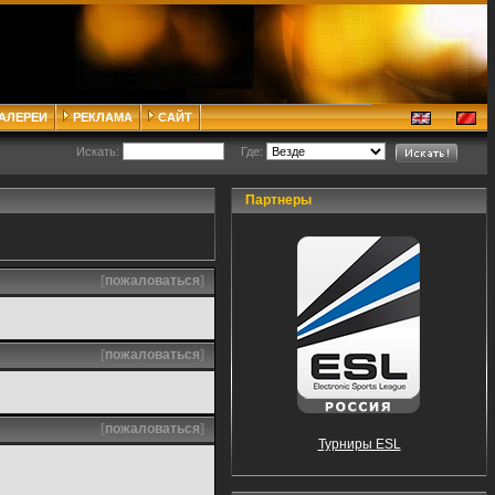
ГАЛЕРЕИ
РЕКЛАМА
САЙТ
Искать:
Где:
Партнеры
[
пожаловаться
]
[
пожаловаться
]
[
пожаловаться
]
Турниры ESL