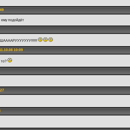
:49
и ему подойдёт
 ШААААРУУУУУУУ!!!!!!!
1.10.08 10:09
т то?
:27
8