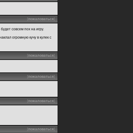
[
пожаловаться
]
будет совсем пох на игру.
наклал огромную кучу в кулек с
[
пожаловаться
]
[
пожаловаться
]
[
пожаловаться
]
[
пожаловаться
]