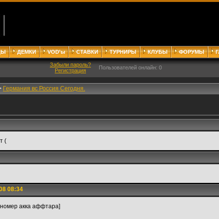
ДЫ
ДЕМКИ
VOD'ы
СТАВКИ
ТУРНИРЫ
КЛУБЫ
ФОРУМЫ
Забыли пароль?
Пользователей онлайн: 0
Регистрация
>
Германия вс Россия Сегодня.
т (
08 08:34
 номер акка аффтара]