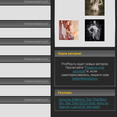
[
пожаловаться
]
[
пожаловаться
]
[
пожаловаться
]
Ищем авторов!
[
пожаловаться
]
ProPlay.ru ищет новых авторов.
Прочитайте "
Памятку для
авторов
" и, если
заинтересовались, пишите нам
editor@proplay.ru
[
пожаловаться
]
Реклама
читы на Suffering: Ties That Bind,
[
пожаловаться
]
the
,
Star Trek (2013) mod
,
читы на
Аватар
,
Last of Us, the patch