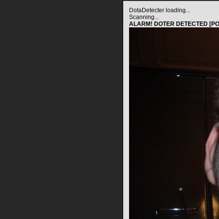
DotaDetecter loading...
Scanning...
ALARM! DOTER DETECTED [PO