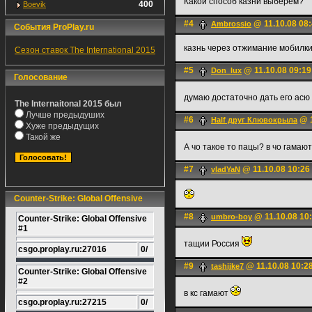
Какой способ казни выберем?
400
Boevik
#4
@ 11.10.08 08
Ambrossio
События ProPlay.ru
казнь через отжимание мобилк
Сезон ставок The International 2015
#5
@ 11.10.08 09:19
Don_lux
Голосование
думаю достаточно дать его асю
The Internaitonal 2015 был
Лучше предыдуших
#6
@ 1
Half друг Клювокрыла
Хуже предыдущих
Такой же
А чо такое то пацы? в чо гамаю
#7
@ 11.10.08 10:26
vladYaN
Counter-Strike: Global Offensive
#8
@ 11.10.08 10
umbro-boy
Counter-Strike: Global Offensive
#1
тащии Россия
csgo.proplay.ru:27016
0/
#9
@ 11.10.08 10:2
tashijke7
Counter-Strike: Global Offensive
#2
в кс гамают
csgo.proplay.ru:27215
0/