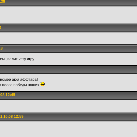
:39
0
18
м , палить эту игру .
 номер акка аффтара]
я после победы наших
08 12:45
1.10.08 12:59