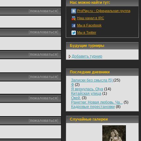
Нас можно найти тут:
[
пожаловаться
]
ProPlay.ru - Официальная группа
Наш канал в IRC
Мы в Facebook
[
пожаловаться
]
Мы в Twitter
Будущие турниры
[
пожаловаться
]
Добавить турнир
Последние дневники
[
пожаловаться
]
Записки без смысла [5]
(25)
Ф
(2)
Я вернулась. Olya
(14)
Китайская улица
(1)
Окей.
(3)
[
пожаловаться
]
Ранетки: Новая любовь. Ча...
(5)
Кадровые перестановки
(8)
Случайные галереи
[
пожаловаться
]