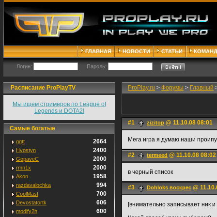
ГЛАВНАЯ
НОВОСТИ
СТАТЬИ
КОМАН
Логин:
Пароль:
Расписание ProPlayTV
ProPlay.ru
>
Форумы
>
Главный
Мы ищем стримеров по League of
Legends и DOTA2!
#1
@ 11.10.08 08:01
zizitop
Самые богатые
Мега игра я думаю наши проипу
2664
ggtt
2400
Hvostyn
#2
@ 11.10.08 08:02
termeed
2000
GopaveC
2000
rmn1x
в черный список
1958
Akon
994
razdavalochka
#3
@ 11.10.
Dohloks воскрес
700
CoolMast
606
Devostatortk
[внимательно записывает ник и
600
modify2h