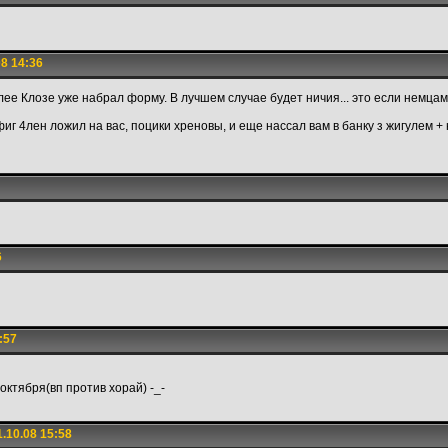
8 14:36
ее Клозе уже набрал форму. В лучшем случае будет ничия... это если немцам 
иг 4лен ложил на вас, поцики хреновы, и еще нассал вам в банку з жигулем + 
6
:57
3 октября(вп против хорай) -_-
.10.08 15:58