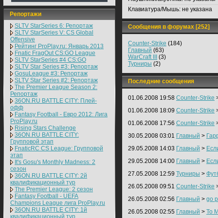
Клавиатура/Мышь:
не указана
Репортажи
SLTV StarSeries 6: Репортаж
Сообщения в форумах [252]
SLTV StarSeries V: CS Global
Offensive
Counter-Strike
(184)
Рейтинг ProPlay.ru: Январь 2013
Главный
(63)
Fnatic FragOut CS:GO League
WarCraft III
(3)
SLTV StarSeries #4 CS:GO
Турниры
(2)
SLTV Star Series #3: Репортаж
GosuLeague #3: Репортаж
SLTV Star Series #2: Репортаж
Последние сообщения
The Premier League Season 2:
Репортаж
01.06.2008 19:58
Counter-Strike
36ON.RU BATTLE CITY: Плей-
офф
01.06.2008 18:09
Counter-Strike
Fantasy Football - Евро 2012: Лига
ProPlay.ru
01.06.2008 17:56
Counter-Strike
Rising Stars Challenge
36ON.RU BATTLE CITY:
30.05.2008 03:01
Главный
>
Гар
Групповой этап
FnaticRC CS League: Групповой
29.05.2008 14:03
Главный
>
Есл
этап
29.05.2008 14:00
Главный
>
Есл
It's Gosu's Monthly Madness: 2
сезон
27.05.2008 12:59
Турниры
>
Фут
36ON.RU BATTLE CITY: 2й
квалификационный тур
26.05.2008 09:51
Counter-Strike
The Premier League: 2 cезон
Fantasy Football - UEFA
26.05.2008 02:56
Главный
>
go p
Champions League лига ProPlay.ru
36ON.RU BATTLE CITY: 1й
26.05.2008 02:55
Главный
>
To M
квалификационный тур