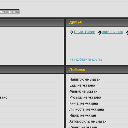
Друзья
David_Blaine
kate_luv_tutu
Как добавить друга?
Любимое
Напиток:
не указан
Еда:
не указана
Фильм:
не указан
зано
Музыка:
не указана
Книга:
не указана
Личность:
не указана
Игрок:
не указан
Автомобиль:
не указан
Спорт:
не указан