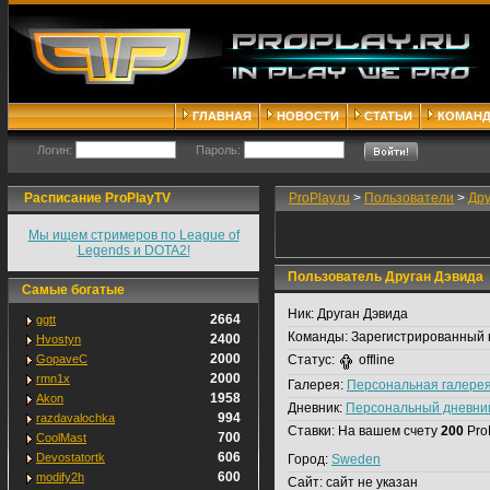
ГЛАВНАЯ
НОВОСТИ
СТАТЬИ
КОМАН
Логин:
Пароль:
Расписание ProPlayTV
ProPlay.ru
>
Пользователи
>
Дру
Мы ищем стримеров по League of
Legends и DOTA2!
Пользователь Друган Дэвида
Самые богатые
Ник:
Друган Дэвида
2664
ggtt
Команды:
Зарегистрированный 
2400
Hvostyn
2000
GopaveC
Статус:
offline
2000
rmn1x
Галерея:
Персональная галере
1958
Akon
Дневник:
Персональный дневни
994
razdavalochka
Ставки:
На вашем счету
200
Pro
700
CoolMast
606
Devostatortk
Город:
Sweden
600
modify2h
Сайт:
сайт не указан