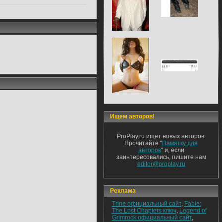
Ищем авторов!
ProPlay.ru ищет новых авторов.
Прочитайте "
Памятку для
авторов
" и, если
заинтересовались, пишите нам
editor@proplay.ru
Реклама
Trine официальный сайт
,
Fable:
The Lost Chapters ключ
,
Legend of
Grimrock официальный сайт
,