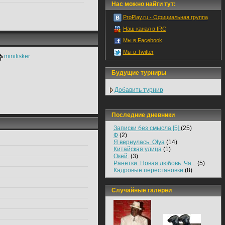
Нас можно найти тут:
ProPlay.ru - Официальная группа
Наш канал в IRC
Мы в Facebook
Мы в Twitter
minifisker
Будущие турниры
Добавить турнир
Последние дневники
Записки без смысла [5]
(25)
Ф
(2)
Я вернулась. Olya
(14)
Китайская улица
(1)
Окей.
(3)
Ранетки: Новая любовь. Ча...
(5)
Кадровые перестановки
(8)
Случайные галереи