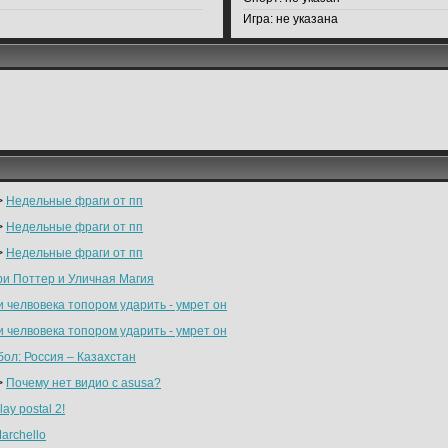
Игра:
не указана
>
Недельные фраги от пп
>
Недельные фраги от пп
>
Недельные фраги от пп
ри Поттер и Уличная Магия
и челвовека топором ударить - умрет он
и челвовека топором ударить - умрет он
бол: Россия – Казахстан
>
Почему нет видио с asusa?
lay postal 2!
archello