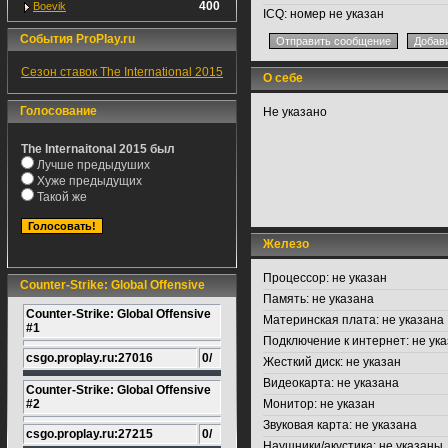
400
Boevik
ICQ:
номер не указан
События ProPlay.ru
Сезон ставок The International 2015
О себе
Голосование
Не указано
The Internaitonal 2015 был
Лучше предыдуших
Хуже предыдущих
Такой же
Железо
Процессор:
не указан
Counter-Strike: Global Offensive
Память:
не указана
Counter-Strike: Global Offensive
Материнская плата:
не указана
#1
Подключение к интернет:
не ука
csgo.proplay.ru:27016
0/
Жесткий диск:
не указан
Видеокарта:
не указана
Counter-Strike: Global Offensive
#2
Монитор:
не указан
Звуковая карта:
не указана
csgo.proplay.ru:27215
0/
Наушники/акустика:
не указаны