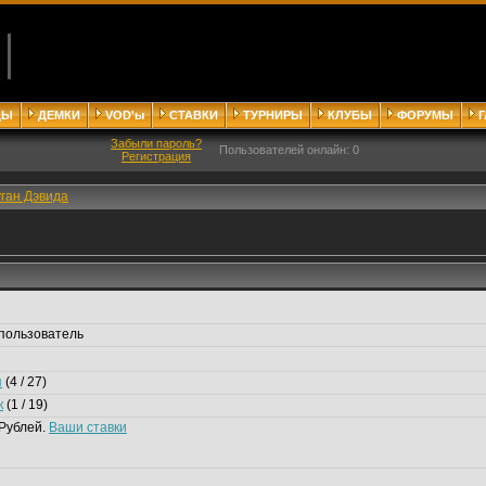
ДЫ
ДЕМКИ
VOD'ы
СТАВКИ
ТУРНИРЫ
КЛУБЫ
ФОРУМЫ
Забыли пароль?
Пользователей онлайн: 0
Регистрация
ган Дэвида
пользователь
я
(4 / 27)
к
(1 / 19)
Рублей.
Ваши ставки