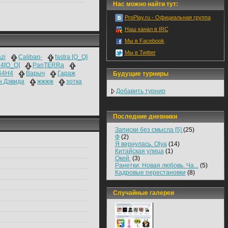
Нас можно найти тут:
ProPlay.ru - Официальная группа
Наш канал в IRC
Мы в Facebook
Мы в Twitter
zi
Caliban-
fastra [O_O]
4[О_О]
PanTERRa
64H4
Варыч
Гараж
Будущие турниры
н Дэвида
жжжж
зотка
Добавить турнир
Последние дневники
Записки без смысла [5]
(25)
Ф
(2)
Я вернулась. Olya
(14)
Китайская улица
(1)
Окей.
(3)
Ранетки: Новая любовь. Ча...
(5)
Кадровые перестановки
(8)
Случайные галереи