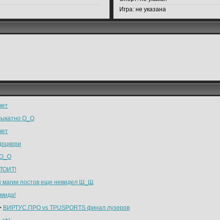
Игра:
не указана
вет
сыкатно О_О
вет
доцкери
 O_O
ТОИТ!
й магии постов еще невидел Щ_Щ
мида!
>
ВИРТУС.ПРО vs TPUSPORTS финал лузеров