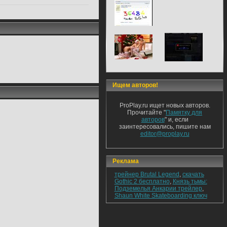
Ищем авторов!
ProPlay.ru ищет новых авторов.
Прочитайте "
Памятку для
авторов
" и, если
заинтересовались, пишите нам
editor@proplay.ru
Реклама
трейнер Brutal Legend
,
скачать
Gothic 2 бесплатно
,
Князь тьмы:
Подземелья Анкарии трейлер
,
Shaun White Skateboarding ключ