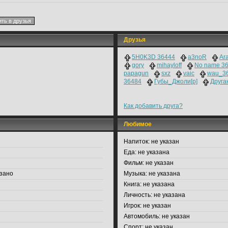
Друзья
5H0K3D 36444
a3noR
Ara
gory
mihayloff
No name 36
papagun
sxz
vaic
wau_3
36484
Губы_Джоли[p]
Друга
Как добавить друга?
Любимое
Напиток:
не указан
Еда:
не указана
Фильм:
не указан
зано
Музыка:
не указана
Книга:
не указана
Личность:
не указана
Игрок:
не указан
Автомобиль:
не указан
Спорт:
не указан