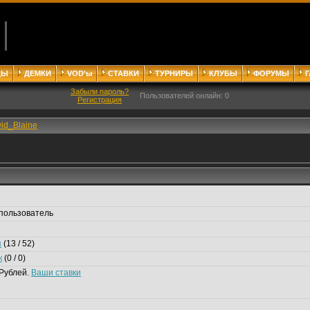
ДЫ
ДЕМКИ
VOD'ы
СТАВКИ
ТУРНИРЫ
КЛУБЫ
ФОРУМЫ
Забыли пароль?
Пользователей онлайн: 0
Регистрация
id_Blaine
пользователь
я
(13 / 52)
к
(0 / 0)
Рублей.
Ваши ставки