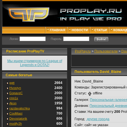
ГЛАВНАЯ
НОВОСТИ
СТАТЬИ
КОМАН
Логин:
Пароль:
Расписание ProPlayTV
ProPlay.ru
>
Пользователи
>
Dav
Мы ищем стримеров по League of
Legends и DOTA2!
Пользователь David_Blaine
Самые богатые
Ник:
David_Blaine
2664
ggtt
Команды:
Зарегистрированный 
2400
Hvostyn
2000
GopaveC
Статус:
offline
2000
rmn1x
Галерея:
Персональная галере
1958
Akon
Дневник:
Персональный дневни
994
razdavalochka
Ставки:
На вашем счету
200
Pro
700
CoolMast
606
Devostatortk
Город:
другие города
600
modify2h
Сайт:
сайт не указан