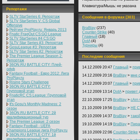
Клавиатура/Мышь:
не указана
Репортажи
SLTV StarSeries 6: Репортаж
Сообщения в форумах [303]
SLTV StarSeries V: CS Global
Offensive
BraBlay
(237)
Рейтинг ProPlay.ru: Январь 2013
Counter-Strike
(40)
Fnatic FragOut CS:GO League
Главный
(18)
SLTV StarSeries #4 CS:GO
DotA
(4)
SLTV Star Series #3: Репортаж
Турниры
(4)
GosuLeague #3: Репортаж
SLTV Star Series #2: Репортаж
The Premier League Season 2:
Последние сообщения
Репортаж
36ON.RU BATTLE CITY: Плей-
14.12.2009 20:47
Главный
>
при
офф
Fantasy Football - Евро 2012: Лига
14.12.2009 20:16
BraBlay
>
мне 
ProPlay.ru
Rising Stars Challenge
14.12.2009 20:07
Главный
>
при
36ON.RU BATTLE CITY:
Групповой этап
14.12.2009 13:14
DotA
>
привет 
FnaticRC CS League: Групповой
этап
22.10.2009 17:25
BraBlay
>
cArn
It's Gosu's Monthly Madness: 2
21.10.2009 19:56
BraBlay
>
НЕ С
сезон
36ON.RU BATTLE CITY: 2й
20.10.2009 14:37
BraBlay
>
тако
квалификационный тур
The Premier League: 2 cезон
19.10.2009 14:19
BraBlay
>
Пира
Fantasy Football - UEFA
Champions League лига ProPlay.ru
18.10.2009 22:06
Counter-Strike
36ON.RU BATTLE CITY: 1й
квалификационный тур