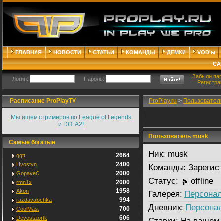
ГЛАВНАЯ
НОВОСТИ
СТАТЬИ
КОМАНДЫ
ДЕМКИ
VOD'ы
СА
Забыли па
Логин:
Пароль:
Регистра
Расписание ProPlayTV
ProPlay.ru
>
Пользовател
Мы ищем стримеров по League of Legends
и DOTA2!
Пользователь musk
Самые богатые
Ник:
musk
2664
ggtt
2400
Hvostyn
Команды:
Зарегис
2000
GopaveC
Статус:
offline
2000
rmn1x
1958
Akon
Галерея:
Персонал
994
razdavalochka
Дневник:
Персона
700
CoolMast
606
Devostatortk
Ставки:
На вашем