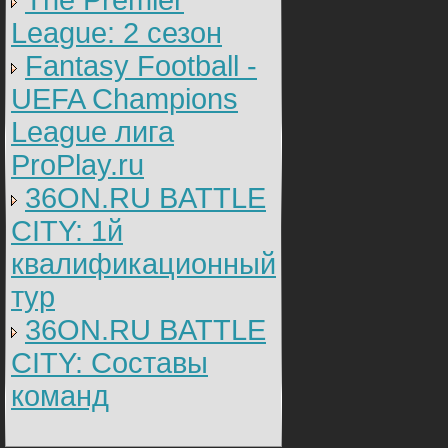
The Premier
League: 2 cезон
Fantasy Football -
UEFA Champions
League лига
ProPlay.ru
36ON.RU BATTLE
CITY: 1й
квалификационный
тур
36ON.RU BATTLE
CITY: Составы
команд