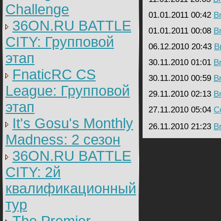
Challenge
01.01.2011 00:42
B
36ON.RU BATTLE
01.01.2011 00:08
B
CITY: Групповой
06.12.2010 20:43
B
этап
30.11.2010 01:01
B
FnaticRC CS
30.11.2010 00:59
B
League: Групповой
29.11.2010 02:13
B
этап
27.11.2010 05:04
C
It's Gosu's Monthly
26.11.2010 21:23
B
Madness: 2 сезон
36ON.RU BATTLE
CITY: 2й
квалификационный
тур