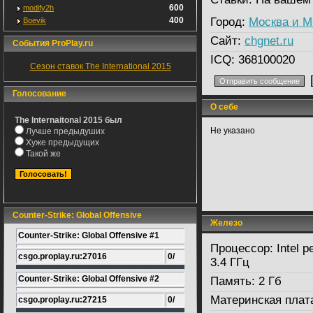
600
modify2h
400
Город:
Москва и 
Boevik
Сайт:
chgnet.ru
События ProPlay.ru
ICQ:
368100020
Сезон ставок The International 2015
Голосование
О себе
The Internaitonal 2015 был
Не указано
Лучше предыдуших
Хуже предыдущих
Такой же
Counter-Strike: Global Offensive
Железо
Counter-Strike: Global Offensive #1
Процессор:
Intel p
csgo.proplay.ru:27016
0/
3.4 ГГц
Counter-Strike: Global Offensive #2
Память:
2 Гб
Материнская плат
csgo.proplay.ru:27215
0/