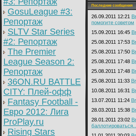
#3: Репортаж
Последние сообщения
GosuLeague #3:
26.09.2011 12:21
B
Репортаж
помогите советом
SLTV Star Series
15.09.2011 16:45
B
#2: Репортаж
25.08.2011 17:53
B
The Premier
25.08.2011 17:50
B
League Season 2:
25.08.2011 17:48
B
Репортаж
25.08.2011 17:48
B
36ON.RU BATTLE
25.08.2011 11:33
B
CITY: Плей-офф
10.08.2011 16:31
B
Fantasy Football -
13.07.2011 11:24
B
Евро 2012: Лига
28.03.2011 15:38
B
ProPlay.ru
28.01.2011 23:02
B
баллотироваться..
Rising Stars
11.01.2011 20:03
B