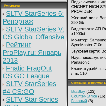
Подключение к ин
Репортажи
CHGNET HIGH SP
PROVIDER
SLTV StarSeries 6:
Жесткий диск:
Bar
Репортаж
250 Gb
SLTV StarSeries V:
Видеокарта:
ATI R
x1900xt
CS Global Offensive
Монитор:
Samsun
Рейтинг
SyncMaster 710n
ProPlay.ru: Январь
Звуковая карта:
Вс
Наушники/акустик
2013
Panasonic
Fnatic FragOut
Клавиатура/Мышь
/ mx 510
CS:GO League
SLTV StarSeries
Сообщения в форумах [1
#4 CS:GO
BraBlay
(123)
Counter-Strike
(16)
SLTV Star Series
Главный
(6)