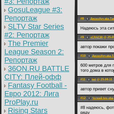
#3: Репортаж
GosuLeague #3:
Репортаж
#8
ДискоХуч aka Та
SLTV Star Series
Надеюсь эта сит
#2: Репортаж
#9
@ 25.09
xCR4Z3R
The Premier
автор покажи пр
League Season 2:
#10
ДискоХуч aka 
Репортаж
600 метров для 
36ON.RU BATTLE
того дома в кот
CITY: Плей-офф
#11
@ 25.09.11 
led
Fantasy Football -
автор привет с
Евро 2012: Лига
#12
Чоткий bro eba
ProPlay.ru
#8 надеюсь, фот
Rising Stars
ряду