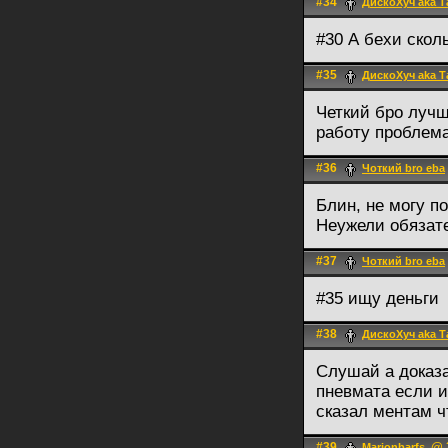
#34
ДискоХуч aka 
#30 А бехи скол
#35
ДискоХуч aka 
Четкий бро лучш
работу проблем
#36
Чоткий bro eba
Блин, не могу по
Неужели обязат
#37
Чоткий bro eba
#35 ищу деньги
#38
ДискоХуч aka 
Слушай а доказа
пневмата если и
сказал ментам ч
#39
@ 2
Marionbarfs.