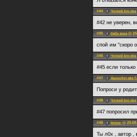
Я отказался кон
#44
Чоткий bro eba
#42 не уверен, 
#45
@ 25.
баба зина
спой им "скоро 
#46
Чоткий bro eba
#45 если только
#47
ДискоХуч aka 
Попроси у родит
#48
Чоткий bro eba
#47 попросил пр
#49
@ 25.09.
leniva-
Ты л0х , автор 