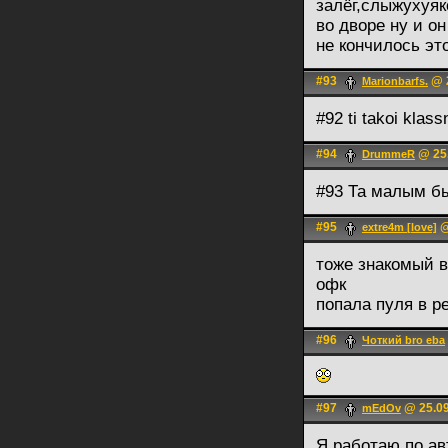
залёг,слыжухуяк
во дворе ну и о
не кончилось эт
#93
@ 2
Marionbarfs.
#92 ti takoi klassn
#94
@ 25.
DrummeR
#93 Та малым б
#95
@
extre4m [love]
тоже знакомый в
офк
попала пуля в р
#96
Чоткий bro eba
#97
@ 25.09
mEdOv
Я работаю по ав