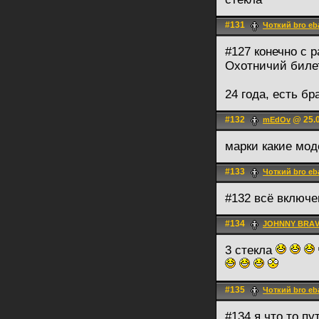
#131
Чоткий bro eb
#127 конечно с 
Охотничий биле
24 года, есть б
#132
@ 25.0
mEdOv
марки какие мод
#133
Чоткий bro eb
#132 всё включен
#134
JOHNNY BRА
3 стекла
#135
Чоткий bro eb
#134 я что то п