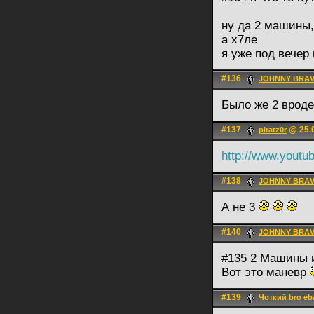
ну да 2 машины
а х7ле
я уже под вечер
#136
JOHNNY BRА
Было же 2 вроде
#137
@ 25.0
piratz0r
http://www.yout
#138
JOHNNY BRА
А не 3
#140
JOHNNY BRА
#135 2 Машины 
Вот это маневр
#139
Чоткий bro eb