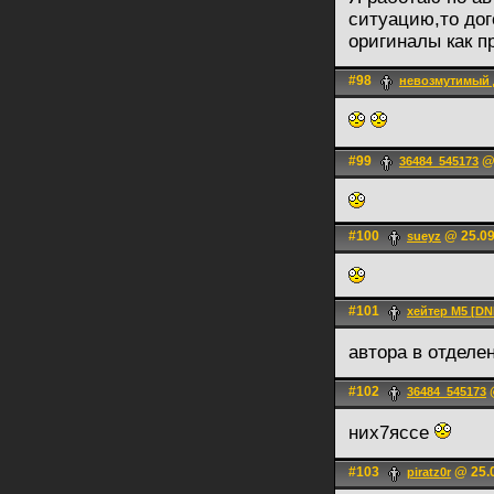
ситуацию,то дог
оригиналы как п
#98
невозмутимый
#99
@ 
36484_545173
#100
@ 25.09
sueyz
#101
хейтер М5 [D
автора в отделе
#102
@
36484_545173
них7яссе
#103
@ 25.0
piratz0r