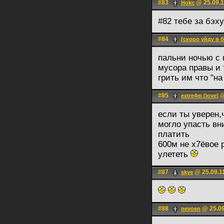
#83
@ 25.09.1
Hokc
#82 тебе за бэх
#84
[скоро уйду в б
пальни ночью с 
мусора правы и 
грить им что "н
#85
@
extre4m [love]
если ты уверен,
могло упасть вн
платить
600м не х7ёвое 
улететь
#87
@ 25.09.1
skye
#88
@ 25.09
nevoen