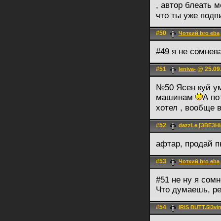
, автор блеать 
что ты уже подп
#50
Чоткий bro eba
#49 я не сомнев
#51
@ 25.09.
leniva-
№50 Ясен куй у
машинам
А по
хотел , вообще 
#52
dazzLe [ЗВЕЗН
афтар, продай п
#53
Чоткий bro eba
#51 не ну я сомн
Что думаешь, ре
#54
IRIS BUTT.5l3vi