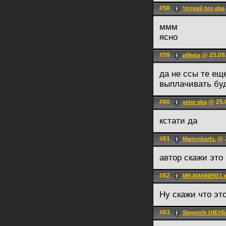
#58
Чоткий bro eba
ммм
ясно
#59
@ 25.09.
p0keta
да не ссы те ещ
выплачивать бу
#60
@ 25.0
xeter eba
кстати да
#61
@ 2
Marionbarfs.
автор скажи это
#62
MR.MANNER[1 a
Ну скажи что это
#63
Slayerz0r [НЕ