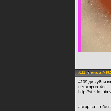
#112
@ 25.0
piratz0r
#109 да хуйня ка
некоторых 4к+
http://steklo-lobo
автор вот тебе 