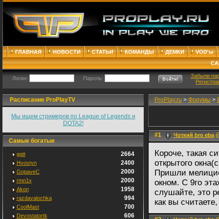
ГЛАВНАЯ
НОВОСТИ
СТАТЬИ
КОМАНДЫ
ДЕМКИ
VOD'ы
СА
Забыли па
Логин:
Пароль:
Регистра
Расписание ProPlayTV
ProPlay.ru
>
Форумы
>
Мы ищем стримеров по League of Legends и
DOTA2!
#1
@
Чоткий bro eba
Самые богатые
Короче, такая с
2664
ggtt
открытого окна(
2400
Hvostyn
2000
Пришли мелицион
GopaveC
2000
rmn1x
окном. С 9го э
1958
Akon
слушайте, это р
994
razdavalochka
как вы считаете
700
CoolMast
606
Devostatortk