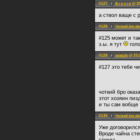
#127
@ 25
B r o x i n
а ствол ваще с
#128
Чоткий bro eb
#125 может и та
з.ы. я тут
голо
#129
@ 25.0
piratz0r
#127 это тебе ч
чоткий бро оказ
этот хозяин пиз
и ты сам вобще 
#130
Чоткий bro eb
Уже договорился
Вроде чайна сте
стекла