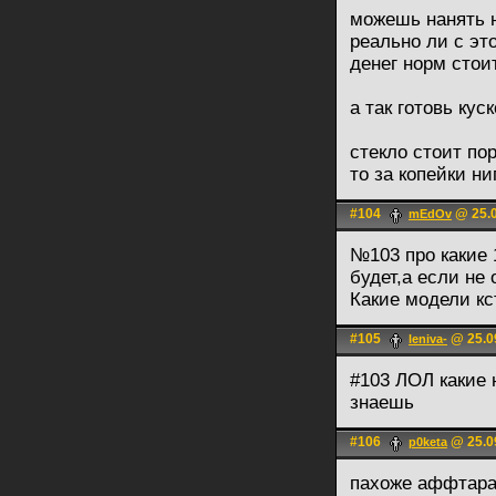
можешь нанять н
реально ли с эт
денег норм стои
а так готовь кус
стекло стоит пор
то за копейки ни
#104
@ 25.0
mEdOv
№103 про какие 
будет,а если не
Какие модели к
#105
@ 25.09
leniva-
#103 ЛОЛ какие 
знаешь
#106
@ 25.09
p0keta
пахоже аффтара