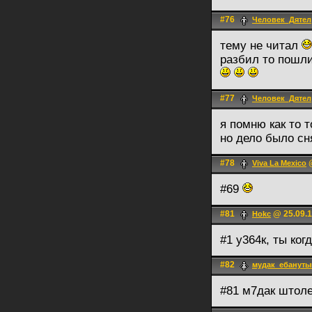
#76
Человек_Дятел
тему не читал
разбил то пошли
#77
Человек_Дятел
я помню как то 
но дело было сн
#78
@
Viva La Mexico
#69
#81
@ 25.09.1
Hokc
#1 у364к, ты ко
#82
мудак_ебануты
#81 м7дак штоле