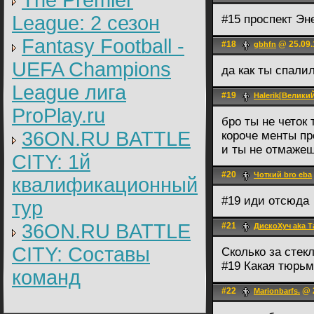
The Premier
League: 2 cезон
#15 проспект Эн
Fantasy Football -
#18
@ 25.09.
gbhfn
UEFA Champions
да как ты спали
League лига
#19
Halerik[Велик
ProPlay.ru
бро ты не четок 
36ON.RU BATTLE
короче менты пр
и ты не отмаже
CITY: 1й
#20
Чоткий bro eba
квалификационный
#19 иди отсюда
тур
36ON.RU BATTLE
#21
ДискоХуч aka 
CITY: Составы
Сколько за стек
#19 Какая тюрьм
команд
#22
@ 2
Marionbarfs.