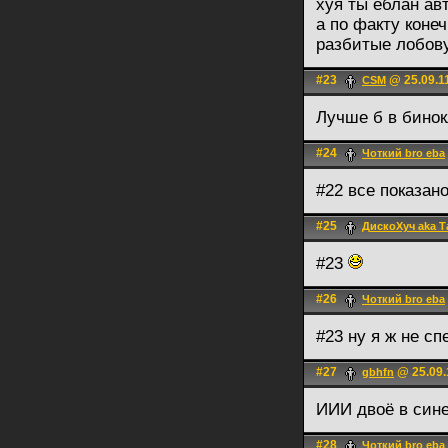
хуя ты еблан авт
а по факту конеч
разбитые лобов
#23
@ 25.09.1
CSM
Лучше б в бино
#24
Чоткий bro eba
#22 все показан
#25
ДискоХуч aka 
#23
#26
Чоткий bro eba
#23 ну я ж не сп
#27
@ 25.09.
gbhfn
ИИИ двоё в сине
#28
Чоткий bro eba