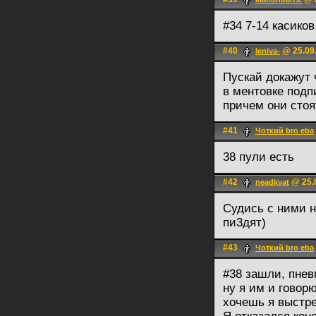
#34 7-14 касиков
#40
@ 25.09.
leniva-
Пускай докажут 
в ментовке подп
причем они стоя
#41
Чоткий bro eba
38 пули есть
#42
@ 25.0
neadkvat
Судись с ними на
пи3дят)
#43
Чоткий bro eba
#38 зашли, пнев
ну я им и говорю
хочешь я выстр