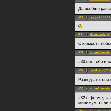
Да вообще расс
#29
@ 25.09.11
cck
#30
@ 2
Marionbarfs.
Стоимость лобово
#31
Чоткий bro eba
#30 вот тебе и н
#32
@ 25.0
neadkvat
Развод это, они
#33
Чоткий bro eba
#32 в форме, за
минимум, если н