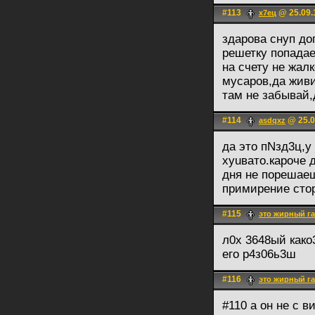
#113
@ 25.09.
х7ец
здарова снуп до
решетку попадае
на счету не жал
мусаров,да живи
там не забывай,
#114
@ 25.0
asdqxz
да это пNзд3ц,у
хуuвато.кароче 
дня не порешаеш
примирение стор
#115
это жирный г
л0х 3648ый како
его р4з06ь3ш
#116
это жирный г
#110 а он не с в