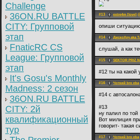
Challenge
36ON.RU BATTLE
#13
@
extre4m [love]
CITY: Групповой
опиши ситуацию
этап
#14
ДискоХуч aka 
FnaticRC CS
слушай, а как т
League: Групповой
#15
SEKTOR PRIZ 
этап
#12 ты на какой
It's Gosu's Monthly
#16
Чоткий bro eba
Madness: 2 сезон
#14 с автосалон
36ON.RU BATTLE
CITY: 2й
#13
ну палил по той 
квалификационный
Вот милиция п
говорит- такая 
тур
#17
Чоткий bro eba