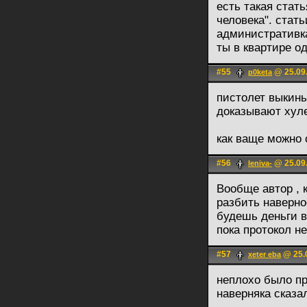
есть такая стат
человека". стать
административка
ты в квартире о
#55
@ 25.09.
p0keta
пистолет выкинь 
доказывают хуле
как ваще можно 
#56
@ 25.09.
leniva-
Вообще автор , 
разбить наверно
будешь деньги в
пока протокол н
#57
@ 25.0
xeter eba
неплохо было пр
наверняка сказал