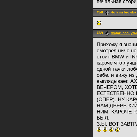
печальная стор
#68
Чоткий bro eba
#69
мудак_ебануты
Прихожу я значи
смотрел ничо не
стоит BMW и INF
кароче что луч
одной тачки лоб
себе. и вижу из
выглядывает. 
ВЕЧЕРОМ, ХОТЕ
ЕСТЕСТВЕННО Н
(ОПЕР). НУ К
НАМ ДВЕРЬ Х7Й
НИМ. КАРОЧЕ Р
БЫЛ.
З.Ы. ВОТ ЗАВТ