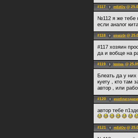
#117
@ 25.0
mEdOv
№112 я же тебе 
если аналог кит
#118
@ 25.0
piratz0r
#117 хозяин про
да и вобще на р
#119
@ 25.09
leniva-
Блеать да у них
куету , кто там
автор , или раб
#120
инеблагодари
автор тебе п1з
#121
@ 25.0
mEdOv