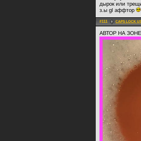
дырок или трещ
з.ы gl аффтор
#111
CAPS LOCK US
АВТОР НА ЗОН