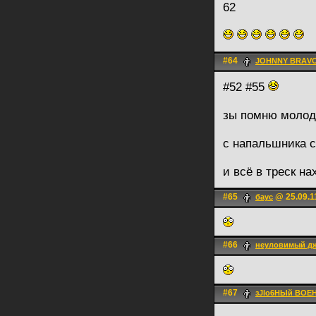
62
#64
JOHNNY BRАV
#52 #55
зы помню моло
с напальшника с
и всё в треск н
#65
@ 25.09.1
баус
#66
неуловимый д
#67
зJlо6НЫй ВОЕ