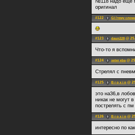
№118 надо ещё п
оригинал
#122
Gl [тему слом
#123
@ 25.
daun228
Что-то я вспомн
#124
@ 25
xeter eba
Стрелял с пневм
#125
@ 25
B r o x i n
это на36,в лобо
никак не могут 
пострелять с пм
#126
@ 25
B r o x i n
интересно по ка