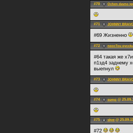
#70
Ochen davno ig
#71
JOHNNY BRАV
#69 Жизненно
#72
npocTou pycck
#64 такая же х7
п1зд4 заднему х
выепнул
#73
JOHNNY BRАV
#74
@ 25.09.
sueyz
#75
@ 25.09.1
skye
#72