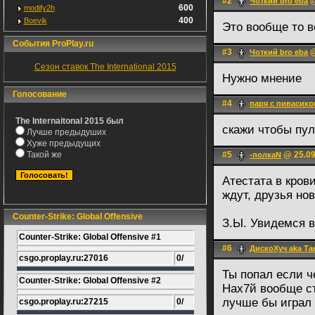
#2
@
Чоткий bro eba
600
modify2h
400
Boevik
Это вообще то 
События ProPlay.ru
#3
@
Чоткий bro eba
Сезон ставок The International 2015
Нужно мнение
Голосование
#4
паря с пивасико
The Internaitonal 2015 был
скажи чтобы пу
Лучше предыдуших
Хуже предыдущих
Такой же
#5
@ 25.09
-полкаN
Атестата в кров
ждут, друзья но
Counter-Strike: Global Offensive
З.Ы. Увидемся в
Counter-Strike: Global Offensive #1
#6
ДискоХуч aka Та
csgo.proplay.ru:27016
0/
Ты попал если ч
Counter-Strike: Global Offensive #2
Нах7й вообще с
лучше бы играл 
csgo.proplay.ru:27215
0/