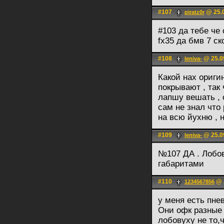
#107
@ 25.0
piratz0r
#103 да тебе че
fx35 да бмв 7 ск
#108
@ 25.09
leniva-
Какой нах ориги
покрывают , так
лапшу вешать , 
сам не знал что
на всю йухню , 
#109
@ 25.09
leniva-
№107 ДА . Лобов
габаритами
#110
@ 2
1234567856
у меня есть пне
Они офк разные 
лобовуху не то,