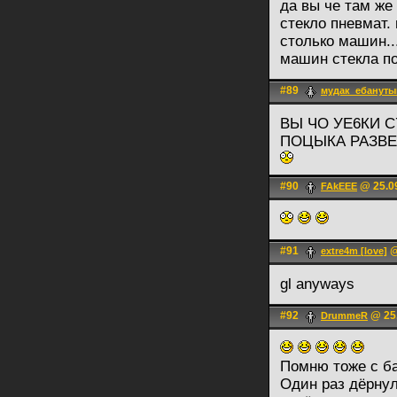
да вы че там же 
стекло пневмат. 
столько машин..
машин стекла по
#89
мудак_ебануты
ВЫ ЧО УЕ6КИ 
ПОЦЫКА РАЗВЕ
#90
@ 25.09
FAkEEE
#91
@
extre4m [love]
gl anyways
#92
@ 25.
DrummeR
Помню тоже с б
Один раз дёрнул