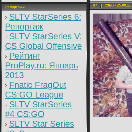
#7
@ 25.09.11 
CSM
Репортажи
SLTV StarSeries 6:
Репортаж
SLTV StarSeries V:
CS Global Offensive
Рейтинг
ProPlay.ru: Январь
2013
Fnatic FragOut
CS:GO League
SLTV StarSeries
#4 CS:GO
SLTV Star Series