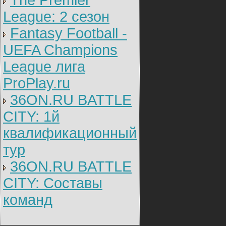
The Premier
League: 2 cезон
Fantasy Football -
UEFA Champions
League лига
ProPlay.ru
36ON.RU BATTLE
CITY: 1й
квалификационный
тур
36ON.RU BATTLE
CITY: Составы
команд