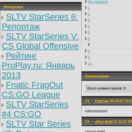
[не указано]
Репортажи
1
SLTV StarSeries 6:
2
3
Репортаж
4
5
SLTV StarSeries V:
6
CS Global Offensive
7
8
Рейтинг
9
ProPlay.ru: Январь
11
2013
Комментарии
Fnatic FragOut
Всего комментариев:
3
CS:GO League
#1
30.10.07 10:
FreeFrag
SLTV StarSeries
rulesssssssss
#4 CS:GO
SLTV Star Series
#3
15.11.07 0
uPro | NiaM
sprava doter