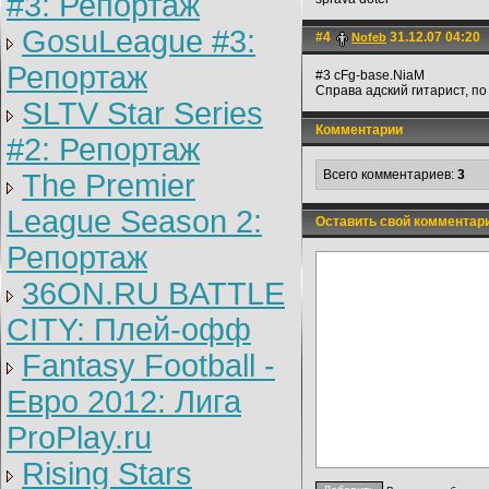
#3: Репортаж
GosuLeague #3:
#4
31.12.07 04:20
Nofeb
Репортаж
#3 cFg-base.NiaM
Справа адский гитарист, по 
SLTV Star Series
Комментарии
#2: Репортаж
Всего комментариев:
3
The Premier
League Season 2:
Оставить свой комментар
Репортаж
36ON.RU BATTLE
CITY: Плей-офф
Fantasy Football -
Евро 2012: Лига
ProPlay.ru
Rising Stars