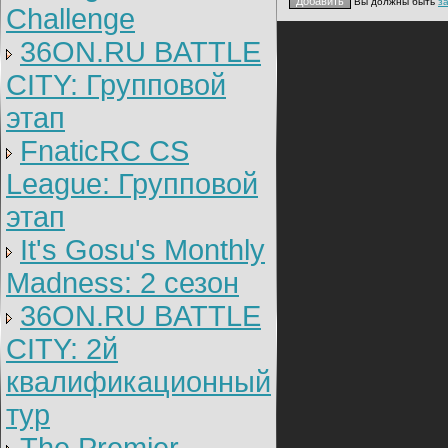
Вы должны быть
з
Challenge
36ON.RU BATTLE
CITY: Групповой
этап
FnaticRC CS
League: Групповой
этап
It's Gosu's Monthly
Madness: 2 сезон
36ON.RU BATTLE
CITY: 2й
квалификационный
тур