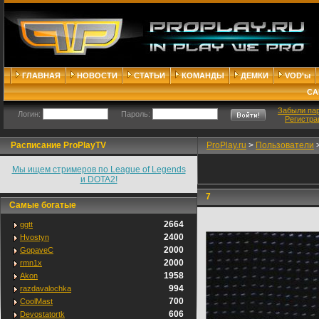
ГЛАВНАЯ
НОВОСТИ
СТАТЬИ
КОМАНДЫ
ДЕМКИ
VOD'ы
СА
Забыли па
Логин:
Пароль:
Регистра
Расписание ProPlayTV
ProPlay.ru
>
Пользователи
Мы ищем стримеров по League of Legends
и DOTA2!
7
Самые богатые
2664
ggtt
2400
Hvostyn
2000
GopaveC
2000
rmn1x
1958
Akon
994
razdavalochka
700
CoolMast
606
Devostatortk