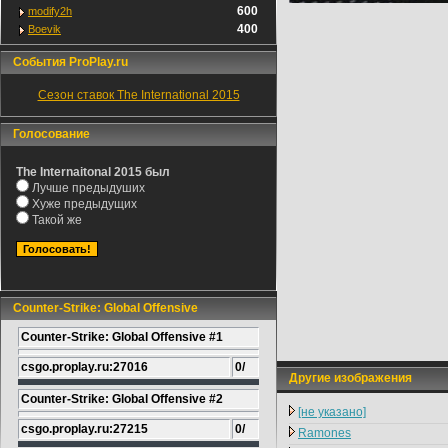
600
modify2h
400
Boevik
События ProPlay.ru
Сезон ставок The International 2015
Голосование
The Internaitonal 2015 был
Лучше предыдуших
Хуже предыдущих
Такой же
Counter-Strike: Global Offensive
Counter-Strike: Global Offensive #1
csgo.proplay.ru:27016
0/
Другие изображения
Counter-Strike: Global Offensive #2
[не указано]
csgo.proplay.ru:27215
0/
Ramones