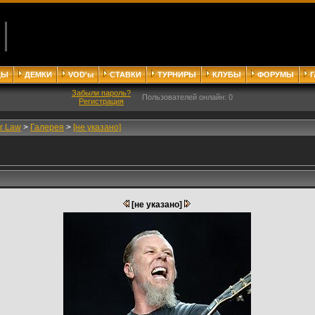
ДЫ
ДЕМКИ
VOD'ы
СТАВКИ
ТУРНИРЫ
КЛУБЫ
ФОРУМЫ
Забыли пароль?
Пользователей онлайн: 0
Регистрация
ir Law
>
Галерея
>
[не указано]
[не указано]