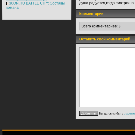
душа радуется,когда смотрю на
36ON.RU BATTLE CITY: Составы
команд
Комментарии
Всего комментариев:
3
Оставить свой комментарий
Вы должны быть
зареги