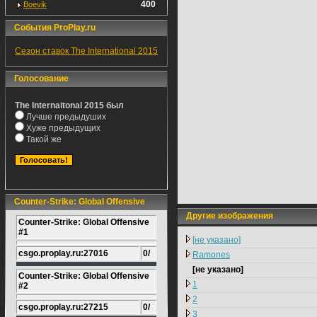
400
Boevik
События ProPlay.ru
Сезон ставок The International 2015
Голосование
The Internaitonal 2015 был
Лучше предыдуших
Хуже предыдущих
Такой же
Counter-Strike: Global Offensive
Другие изображения
Counter-Strike: Global Offensive
#1
[не указано]
csgo.proplay.ru:27016
0/
Ramones
[не указано]
Counter-Strike: Global Offensive
1
#2
2
csgo.proplay.ru:27215
0/
3