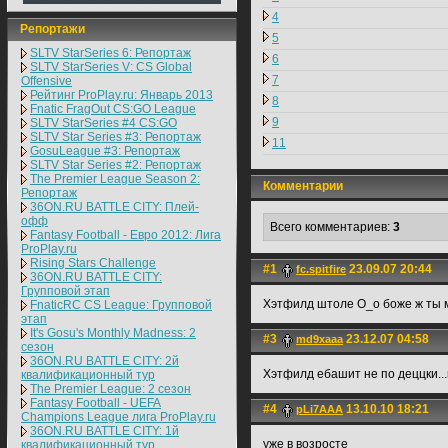
4
Репортажи
5
SLTV StarSeries 6: Репортаж
6
SLTV StarSeries V: CS Global
7
Offensive
Рейтинг ProPlay.ru: Январь 2013
8
Fnatic FragOut CS:GO League
9
SLTV StarSeries #4 CS:GO
SLTV Star Series #3: Репортаж
11
GosuLeague #3: Репортаж
SLTV Star Series #2: Репортаж
The Premier League Season 2:
Комментарии
Репортаж
36ON.RU BATTLE CITY: Плей-
офф
Всего комментариев:
3
Fantasy Football - Евро 2012: Лига
ProPlay.ru
Rising Stars Challenge
#1
23.09.07 20:44
fc.spitfire
36ON.RU BATTLE CITY:
Групповой этап
Хэтфилд штоле О_о боже ж ты м
FnaticRC CS League: Групповой
этап
It's Gosu's Monthly Madness: 2
#3
23.12.07 04:58
md9xaaa
сезон
36ON.RU BATTLE CITY: 2й
Хэтфилд ебашит не по деццки..
квалификационный тур
The Premier League: 2 cезон
Fantasy Football - UEFA
#4
13.10.10 18:21
pLi7AAA
Champions League лига ProPlay.ru
36ON.RU BATTLE CITY: 1й
уже в возросте
квалификационный тур