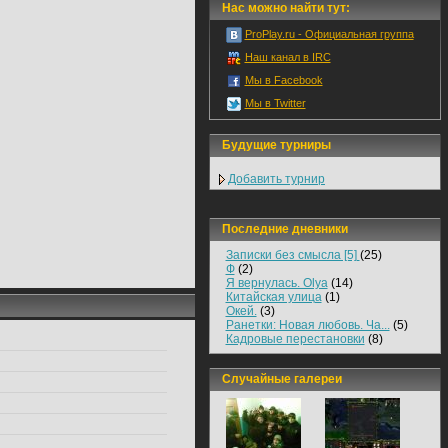
Нас можно найти тут:
ProPlay.ru - Официальная группа
Наш канал в IRC
Мы в Facebook
Мы в Twitter
Будущие турниры
Добавить турнир
Последние дневники
Записки без смысла [5]
(25)
Ф
(2)
Я вернулась. Olya
(14)
Китайская улица
(1)
Окей.
(3)
Ранетки: Новая любовь. Ча...
(5)
Кадровые перестановки
(8)
Случайные галереи