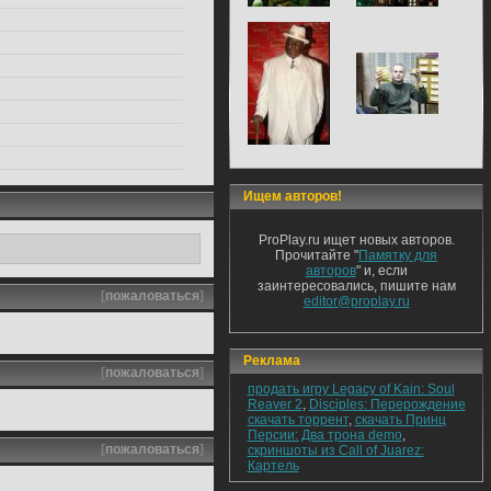
Ищем авторов!
ProPlay.ru ищет новых авторов.
Прочитайте "
Памятку для
авторов
" и, если
заинтересовались, пишите нам
[
пожаловаться
]
editor@proplay.ru
Реклама
[
пожаловаться
]
продать игру Legacy of Kain: Soul
Reaver 2
,
Disciples: Перерождение
скачать торрент
,
скачать Принц
Персии: Два трона demo
,
[
пожаловаться
]
скриншоты из Call of Juarez:
Картель