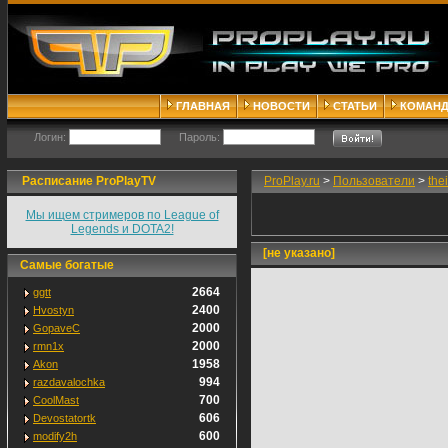
ГЛАВНАЯ
НОВОСТИ
СТАТЬИ
КОМАН
Логин:
Пароль:
Расписание ProPlayTV
ProPlay.ru
>
Пользователи
>
the
Мы ищем стримеров по League of
Legends и DOTA2!
[не указано]
Самые богатые
2664
ggtt
2400
Hvostyn
2000
GopaveC
2000
rmn1x
1958
Akon
994
razdavalochka
700
CoolMast
606
Devostatortk
600
modify2h