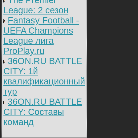
The Premier
League: 2 cезон
Fantasy Football -
UEFA Champions
League лига
ProPlay.ru
36ON.RU BATTLE
CITY: 1й
квалификационный
тур
36ON.RU BATTLE
CITY: Составы
команд