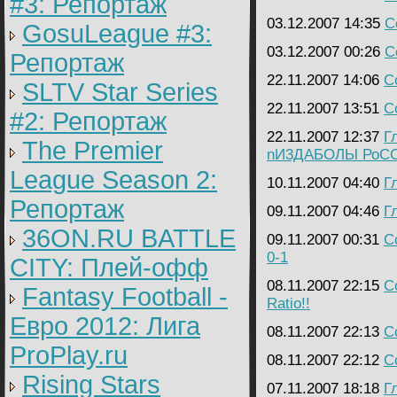
#3: Репортаж
03.12.2007 14:35
C
GosuLeague #3:
03.12.2007 00:26
C
Репортаж
22.11.2007 14:06
C
SLTV Star Series
22.11.2007 13:51
C
#2: Репортаж
22.11.2007 12:37
Г
The Premier
nИ3ДАБОЛЫ РоС
League Season 2:
10.11.2007 04:40
Г
Репортаж
09.11.2007 04:46
Г
36ON.RU BATTLE
09.11.2007 00:31
C
0-1
CITY: Плей-офф
08.11.2007 22:15
C
Fantasy Football -
Ratio!!
Евро 2012: Лига
08.11.2007 22:13
C
ProPlay.ru
08.11.2007 22:12
C
Rising Stars
07.11.2007 18:18
Г