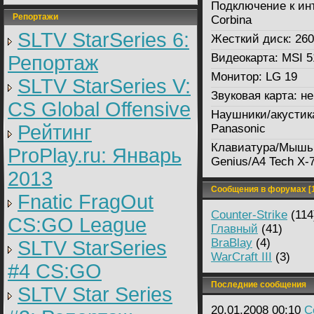
Подключение к ин
Репортажи
Corbina
SLTV StarSeries 6:
Жесткий диск:
26
Видеокарта:
MSI 5
Репортаж
Монитор:
LG 19
SLTV StarSeries V:
Звуковая карта:
не
CS Global Offensive
Наушники/акустик
Рейтинг
Panasonic
Клавиатура/Мышь
ProPlay.ru: Январь
Genius/A4 Tech X-
2013
Сообщения в форумах [1
Fnatic FragOut
Counter-Strike
(114
CS:GO League
Главный
(41)
BraBlay
(4)
SLTV StarSeries
WarCraft III
(3)
#4 CS:GO
Последние сообщения
SLTV Star Series
20.01.2008 00:10
C