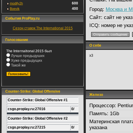
600
modify2h
400
Город:
Москва и 
Boevik
Сайт:
сайт не указ
События ProPlay.ru
ICQ:
номер не ука
Сезон ставок The International 2015
Голосование
О себе
The Internaitonal 2015 был
x3
Лучше предыдуших
Хуже предыдущих
Такой же
Counter-Strike: Global Offensive
Железо
Counter-Strike: Global Offensive #1
Процессор:
Pentiu
csgo.proplay.ru:27016
0/
Память:
1Gb
Counter-Strike: Global Offensive #2
Материнская плат
указана
csgo.proplay.ru:27215
0/