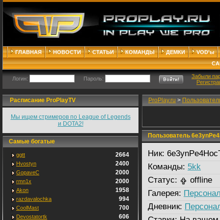
ГЛАВНАЯ
НОВОСТИ
СТАТЬИ
КОМАНДЫ
ДЕМКИ
VOD'ы
СА
Забыли па
Логин:
Пароль:
Регистра
Расписание ProPlayTV
ProPlay.ru
>
Пользовател
Мы ищем стримеров по League of Legends
и DOTA2!
Пользователь 6e3ynPe4
Самые богатые
Ник:
6e3ynPe4Hoc
2664
ggtt
2400
Hvostyn
Команды:
5kk
2000
GopaveC
Статус:
offline
2000
rmn1x
1958
Akon
Галерея:
Персонал
994
razdavalochka
Дневник:
Персона
700
CoolMast
606
Devostatortk
Ставки:
На вашем