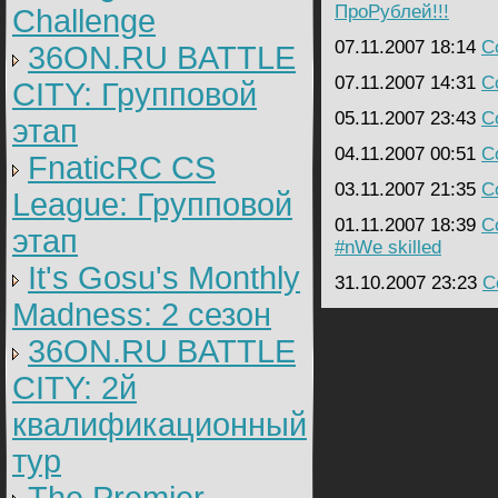
ПроРублей!!!
Challenge
07.11.2007 18:14
C
36ON.RU BATTLE
07.11.2007 14:31
C
CITY: Групповой
05.11.2007 23:43
C
этап
04.11.2007 00:51
C
FnaticRC CS
03.11.2007 21:35
C
League: Групповой
01.11.2007 18:39
C
этап
#nWe skilled
It's Gosu's Monthly
31.10.2007 23:23
C
Madness: 2 сезон
36ON.RU BATTLE
CITY: 2й
квалификационный
тур