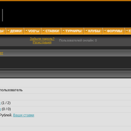
ДЫ
ДЕМКИ
VOD'ы
СТАВКИ
ТУРНИРЫ
КЛУБЫ
ФОРУМЫ
Забыли пароль?
Пользователей онлайн: 0
Регистрация
ter
пользователь
я
(1 / 2)
к
(0 / 0)
Рублей.
Ваши ставки