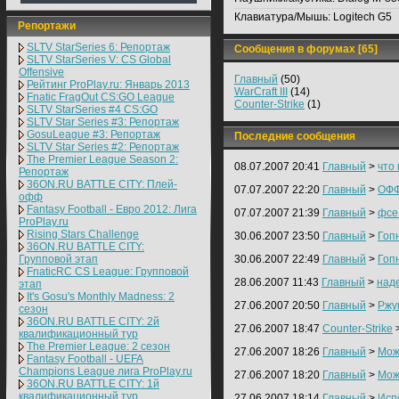
Клавиатура/Мышь:
Logitech G5
Репортажи
SLTV StarSeries 6: Репортаж
Сообщения в форумах [65]
SLTV StarSeries V: CS Global
Offensive
Главный
(50)
Рейтинг ProPlay.ru: Январь 2013
WarCraft III
(14)
Fnatic FragOut CS:GO League
Counter-Strike
(1)
SLTV StarSeries #4 CS:GO
SLTV Star Series #3: Репортаж
GosuLeague #3: Репортаж
Последние сообщения
SLTV Star Series #2: Репортаж
The Premier League Season 2:
08.07.2007 20:41
Главный
>
что
Репортаж
36ON.RU BATTLE CITY: Плей-
07.07.2007 22:20
Главный
>
ОФФ
офф
Fantasy Football - Евро 2012: Лига
07.07.2007 21:39
Главный
>
фсе
ProPlay.ru
Rising Stars Challenge
30.06.2007 23:50
Главный
>
Гоп
36ON.RU BATTLE CITY:
Групповой этап
30.06.2007 22:49
Главный
>
Гоп
FnaticRC CS League: Групповой
28.06.2007 11:43
Главный
>
над
этап
It's Gosu's Monthly Madness: 2
27.06.2007 20:50
Главный
>
Ржу
сезон
36ON.RU BATTLE CITY: 2й
27.06.2007 18:47
Counter-Strike
квалификационный тур
The Premier League: 2 cезон
27.06.2007 18:26
Главный
>
Мож
Fantasy Football - UEFA
Champions League лига ProPlay.ru
27.06.2007 18:20
Главный
>
Мож
36ON.RU BATTLE CITY: 1й
квалификационный тур
27.06.2007 18:14
Главный
>
Исп