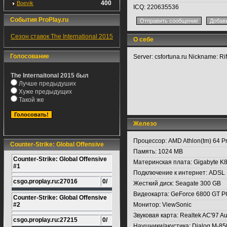
400
Boevik
ICQ:
220635536
События ProPlay.ru
Сезон ставок The International 2015
О себе
Голосование
Server: csfortuna.ru Nickname: R
The Internaitonal 2015 был
Лучше предыдуших
Хуже предыдущих
Такой же
Железо
Процессор:
AMD Athlon(tm) 64 P
Counter-Strike: Global Offensive
Память:
1024 MB
Counter-Strike: Global Offensive
Материнская плата:
Gigabyte K8
#1
Подключение к интернет:
ADSL 
csgo.proplay.ru:27016
0/
Жесткий диск:
Seagate 300 GB
Видеокарта:
GeForce 6800 GT P
Counter-Strike: Global Offensive
#2
Монитор:
ViewSonic
Звуковая карта:
Realtek AC'97 Au
csgo.proplay.ru:27215
0/
Наушники/акустика:
Dialog M-8