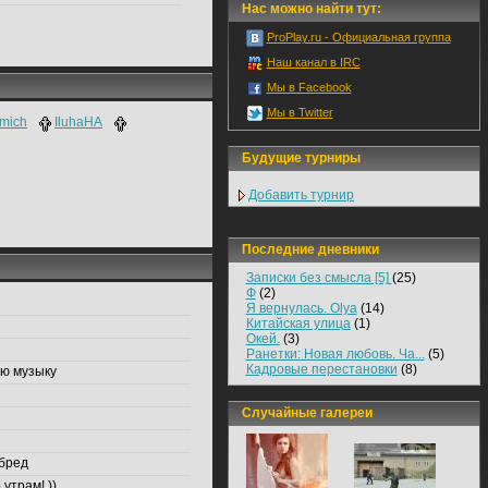
Нас можно найти тут:
ProPlay.ru - Официальная группа
Наш канал в IRC
Мы в Facebook
Мы в Twitter
_mich
IluhaHA
Будущие турниры
Добавить турнир
Последние дневники
Записки без смысла [5]
(25)
Ф
(2)
Я вернулась. Olya
(14)
Китайская улица
(1)
Окей.
(3)
Ранетки: Новая любовь. Ча...
(5)
Кадровые перестановки
(8)
лю музыку
Случайные галереи
 бред
утрам! ))