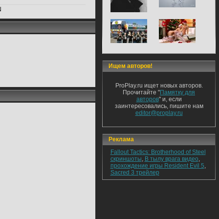
N
Ищем авторов!
ProPlay.ru ищет новых авторов.
Прочитайте "
Памятку для
авторов
" и, если
заинтересовались, пишите нам
editor@proplay.ru
Реклама
Fallout Tactics: Brotherhood of Steel
скриншоты
,
В тылу врага видео
,
прохождение игры Resident Evil 5
,
Sacred 3 трейлер