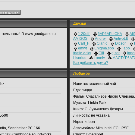
Друзья
 тюльпаны! :D www.goodgame.ru
1.20elf.
6AP6APblCKA
Afi
AMIGOS
Andre-
AntivoLtt
Carl_F
Cianid
Dicson
emwt
Enigma.spb
Fabo
fnatic.vicky
Gill
glzor
Igno
Lisorius
Lonely
MACTYP6ATOP
Как добавить друга?
Markus
mouz.Greed
mouz.Sv
Navi|Fallen
Nia
Nikki_good
Ph
ROMJkE
RoX.Alan
Любимое
sERGE
SidwOw
Stasssss
Tama
tATu
the_casual
Ti
Ghz
Напиток:
малиновый чай
VirHos
w1thm3
Weebsy
Еда:
пицца
Фильм:
Счастливое Число Слевина
Музыка:
Linkin Park
Книга:
С. Лукьяненко Дозоры
 5500
Личность:
не указана
Игрок:
kuben
udio, Sennheiser PC 166
Автомобиль:
Mitsubishi ECLIPSE
PC 166/Cambridge soundworks
Спорт:
cybersport