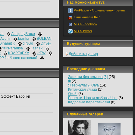
Нас можно найти тут:
ProPlay.ru - Официальная группа
Наш канал в IRC
Мы в Facebook
Мы в Twitter
Na
AlmightyBruce
Ayumi
bianka
BOLBAN
DinamitiK
diNGo
Drive-
Будущие турниры
fair.Paradisa
Fash1k
r
KBAPTuPKA
krEW
Добавить турнир
 [забанен навсегда]
etaska
mouz|pachella
o-Q|Lelik
petta
petz0
Последние дневники
SEKTOR PRIZ NA BARABANЕ
Записки без смысла [5]
(25)
striker
Swabber
Ф
(2)
fon
Vassemann
vicky
Я вернулась. Olya
(14)
woont
zldn
Тpytehb
Китайская улица
(1)
Окей.
(3)
, Эффект Бабочки
Ранетки: Новая любовь. Ча...
(5)
Кадровые перестановки
(8)
Случайные галереи