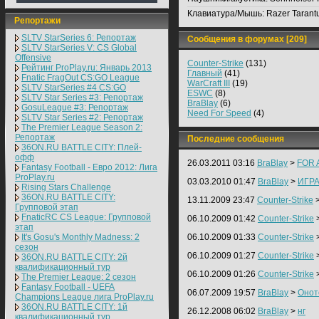
Клавиатура/Мышь:
Razer Tarant
Репортажи
SLTV StarSeries 6: Репортаж
Сообщения в форумах [209]
SLTV StarSeries V: CS Global
Offensive
Counter-Strike
(131)
Рейтинг ProPlay.ru: Январь 2013
Главный
(41)
Fnatic FragOut CS:GO League
WarCraft III
(19)
SLTV StarSeries #4 CS:GO
ESWC
(8)
SLTV Star Series #3: Репортаж
BraBlay
(6)
GosuLeague #3: Репортаж
Need For Speed
(4)
SLTV Star Series #2: Репортаж
The Premier League Season 2:
Репортаж
Последние сообщения
36ON.RU BATTLE CITY: Плей-
офф
26.03.2011 03:16
BraBlay
>
FOR A
Fantasy Football - Евро 2012: Лига
ProPlay.ru
03.03.2010 01:47
BraBlay
>
ИГР
Rising Stars Challenge
36ON.RU BATTLE CITY:
13.11.2009 23:47
Counter-Strike
Групповой этап
FnaticRC CS League: Групповой
06.10.2009 01:42
Counter-Strike
этап
It's Gosu's Monthly Madness: 2
06.10.2009 01:33
Counter-Strike
сезон
06.10.2009 01:27
Counter-Strike
36ON.RU BATTLE CITY: 2й
квалификационный тур
06.10.2009 01:26
Counter-Strike
The Premier League: 2 cезон
Fantasy Football - UEFA
06.07.2009 19:57
BraBlay
>
Онот
Champions League лига ProPlay.ru
36ON.RU BATTLE CITY: 1й
26.12.2008 06:02
BraBlay
>
нг
квалификационный тур