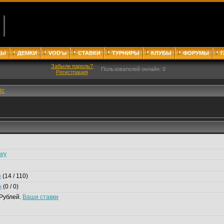
ДЫ
ДЕМКИ
VOD'ы
СТАВКИ
ТУРНИРЫ
КЛУБЫ
ФОРУМЫ
Забыли пароль?
Пользователей онлайн: 0
Регистрация
ic
wy
я
(14 / 110)
к
(0 / 0)
Рублей.
Ваши ставки