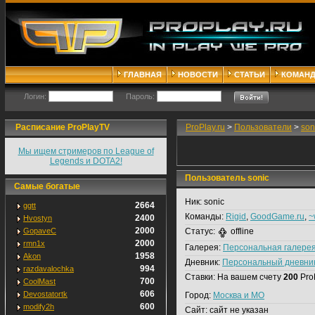
ГЛАВНАЯ
НОВОСТИ
СТАТЬИ
КОМАН
Логин:
Пароль:
Расписание ProPlayTV
ProPlay.ru
>
Пользователи
>
son
Мы ищем стримеров по League of
Legends и DOTA2!
Пользователь sonic
Самые богатые
Ник:
sonic
2664
ggtt
Команды:
Rigid
,
GoodGame.ru
,
~
2400
Hvostyn
2000
GopaveC
Статус:
offline
2000
rmn1x
Галерея:
Персональная галере
1958
Akon
Дневник:
Персональный дневни
994
razdavalochka
Ставки:
На вашем счету
200
Pro
700
CoolMast
606
Devostatortk
Город:
Москва и МО
600
modify2h
Сайт:
сайт не указан