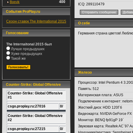
400
Boevik
ICQ:
289110479
События ProPlay.ru
Сезон ставок The International 2015
О себе
Голосование
Германия страна цветов! Люблю
The Internaitonal 2015 был
Лучше предыдуших
Хуже предыдущих
Такой же
Железо
Процессор:
Intel Pentium 4 3.20
Counter-Strike: Global Offensive
Память:
512
Counter-Strike: Global Offensive
Материнская плата:
ASUS
#1
Подключение к интернет:
netorn
csgo.proplay.ru:27016
0/
Жесткий диск:
HDD 120Гб
Видеокарта:
NVIDIA GeForce FX
Counter-Strike: Global Offensive
#2
Монитор:
BENQ fp91gP 19`
Звуковая карта:
Realtek AC`97 A
csgo.proplay.ru:27215
0/
Наушники/акустика:
Sennheiser 