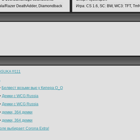
ula/Razer DeathAdder, Diamondback
Игра:
CS 1.6, SC: BW, WC3: TFT, Tm
5UKA !!!111
А
>
Белвест возьми вью у Кипера О_О
>
Демки с WCG Russia
>
Демки с WCG Russia
>
демки, 364 демки
>
демки, 364 демки
оле выбирает Corona Extra!