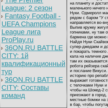
The Premier
на планету и доста
League: 2 cезон
маленького ничего 
Нуки. Одмеролл мас
Fantasy Football -
рядом с баром “У с
UEFA Champions
направляется во-вн
Выпив кружку жигул
League лига
гопниками, ну там 
бармена где можно 
ProPlay.ru
Найдя Нуки Скайвок
36ON.RU BATTLE
супер-джедаем и до
и покарать темного
CITY: 1й
кала на наличие дж
там их оказывается 
квалификационный
робота рейзера ска
тур
и послание Викуси.
историю про репабл
36ON.RU BATTLE
выражает готовнос
с телочками Нуки и
CITY: Составы
чтобы на Шокед-2 с
команд
приезжают в город,
местные бомжи на 
в бар, чтобы погут