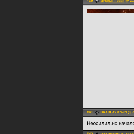
#39
@ 21.
мудрый посан
#41
@ 2
BRABLAY 074K3
Неосилил,но начал