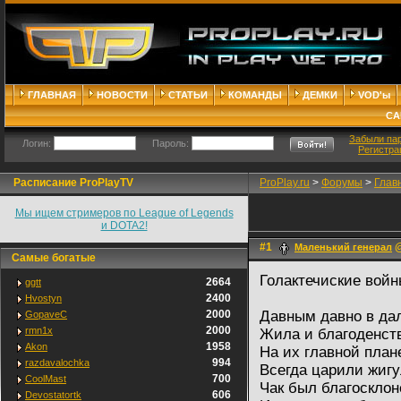
ГЛАВНАЯ
НОВОСТИ
СТАТЬИ
КОМАНДЫ
ДЕМКИ
VOD'ы
СА
Забыли па
Логин:
Пароль:
Регистра
Расписание ProPlayTV
ProPlay.ru
>
Форумы
>
Глав
Мы ищем стримеров по League of Legends
и DOTA2!
#1
@
Маленький генерал
Самые богатые
Голактечиские войн
2664
ggtt
2400
Hvostyn
2000
Давным давно в дал
GopaveC
2000
rmn1x
Жила и благоденст
1958
Akon
На их главной план
994
razdavalochka
Всегда царили жигу
700
CoolMast
Чак был благосклон
606
Devostatortk