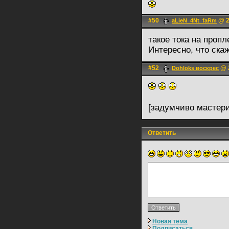
#50
@ 2
aLieN_4Nt_faRm
такое тока на проп
Интересно, что ска
#52
@ 2
Dohloks воскрес
[задумчиво мастер
Ответить
Новая тема
Подписаться