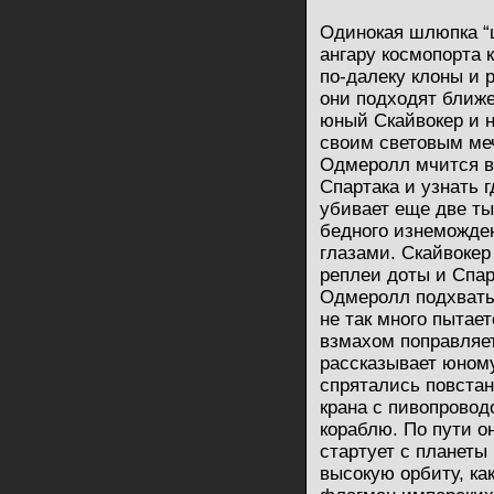
Одинокая шлюпка “
ангару космопорта 
по-далеку клоны и 
они подходят ближе
юный Скайвокер и н
своим световым ме
Одмеролл мчится в 
Спартака и узнать 
убивает еще две ты
бедного изнеможде
глазами. Скайвокер
реплеи доты и Спар
Одмеролл подхватыв
не так много пытае
взмахом поправляет
рассказывает юному
спрятались повста
крана с пивопровод
кораблю. По пути о
стартует с планеты 
высокую орбиту, ка