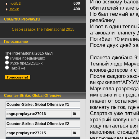
И по всякому балов
600
modify2h
обитателей планет
400
Boevik
Но был темный вла
События ProPlay.ru
репаблику
И вот в один теплы
Сезон ставок The International 2015
атаковали планету 
Погибает 70 миллиа
Голосование
После двух дней за
The Internaitonal 2015 был
Планета джобана-9:
Лучше предыдуших
Темный лодр Марче
Хуже предыдущих
Такой же
клонов-дотеров и с
После каждого зако
выкрикивает“АГУУММ
Марчелла разрождае
империю и о предс
Counter-Strike: Global Offensive
планет от остатком 
Counter-Strike: Global Offensive #1
комнату пыток, где
Спартака уже пятый
csgo.proplay.ru:27016
0/
храбрый кловун не 
Counter-Strike: Global Offensive #2
ходу пытаеться взя
наполняет, стоящий
csgo.proplay.ru:27215
0/
налождением выпива