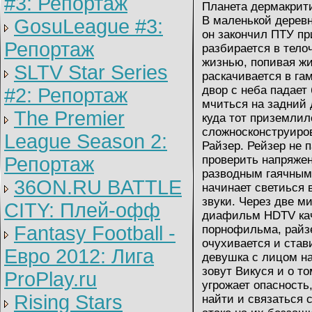
#3: Репортаж
Планета дермакрити
В маленькой деревн
GosuLeague #3:
он закончил ПТУ пр
Репортаж
разбирается в тело
жизнью, попивая жи
SLTV Star Series
раскачивается в га
двор с неба падает
#2: Репортаж
мчиться на задний 
The Premier
куда тот приземлил
сложносконструиро
League Season 2:
Райзер. Рейзер не 
Репортаж
проверить напряжен
разводным гаячным 
36ON.RU BATTLE
начинает светиься
звуки. Через две м
CITY: Плей-офф
диафильм HDTV кач
Fantasy Football -
порнофильма, райзе
очухивается и став
Евро 2012: Лига
девушка с лицом на
зовут Викуся и о т
ProPlay.ru
угрожает опасность,
Rising Stars
найти и связаться 