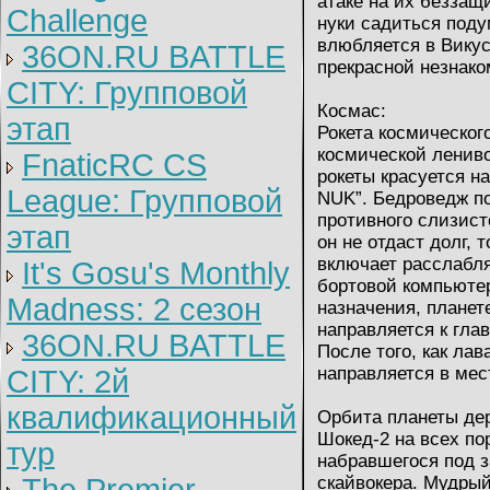
атаке на их беззащ
Challenge
нуки садиться поду
влюбляется в Викус
36ON.RU BATTLE
прекрасной незнако
CITY: Групповой
Космас:
этап
Рокета космическог
космической лениво
FnaticRC CS
рокеты красуется н
League: Групповой
NUK”. Бедроведж п
противного слизист
этап
он не отдаст долг, 
включает расслабля
It's Gosu's Monthly
бортовой компьютер
Madness: 2 сезон
назначения, планет
направляется к гла
36ON.RU BATTLE
После того, как ла
направляется в мес
CITY: 2й
квалификационный
Орбита планеты де
Шокед-2 на всех по
тур
набравшегося под з
скайвокера. Мудрый