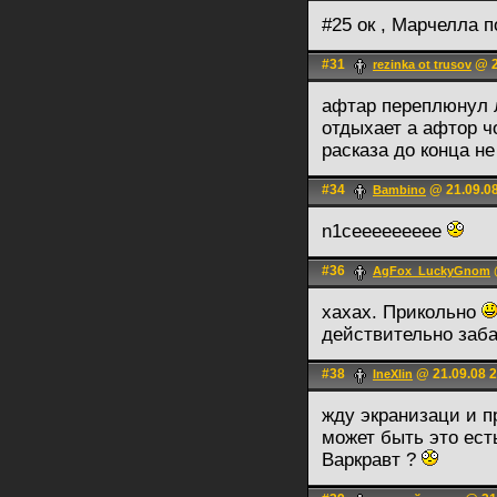
#25 ок , Марчелла 
#31
@ 2
rezinka ot trusov
афтар переплюнул 
отдыхает а афтор ч
расказа до конца 
#34
@ 21.09.08
Bambino
n1ceeeeeeeee
#36
AgFox_LuckyGnom
хахах. Прикольно
действительно заб
#38
@ 21.09.08 2
IneXlin
жду экранизаци и 
может быть это ест
Варкравт ?