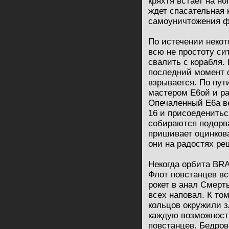
кряхтя встает на но
ждет спасательная 
самоуничтожения ф
По истечении некот
всю не простоту с
свалить с корабля.
последний момент 
взрывается. По пут
мастером Е6ой и р
Опечаленный Е6а ве
16 и присоеденитьс
собираются подорв
пришивает оцинкова
они на радостях ре
Некогда орбита BRA
Флот повстанцев вс
рокет в анал Смерт
всех наповал. К то
кольцов окружили 
каждую возможност
повстанцев. Бедров