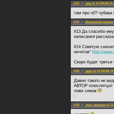
#14
@ 21.09.08 13:
reba
там про ч0? чу6ака
#15
Маленький генерал
#13 Да спасибо ему
написания рассказа
#14 Советую сначал
ничотак"
http://www.
Скоро будет третья
#16
@ 21.09.08 13
plmh
Давно такого не ви
АВТОР плюспятцот
лови семак
:
#18
@ 21.
Joey_Jordison