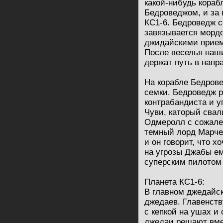
какой-нибудь кораб
Бедроведжом, и за 
КС1-6. Бедроведж с
завязывается мордо
джидайскими прием
После веселья наши
держат путь в напр
На корабле Бедрове
семки. Бедроведж р
контрабандиста и у
Чуви, каторый свал
Одмеролл с сожале
темный лорд Марче
и он говорит, что х
на угрозы Джабы ем
суперским пилотом 
Планета КС1-6:
В главном джедайс
джедаев. Главенств
с кепкой на ушах и
джедаи решают вме