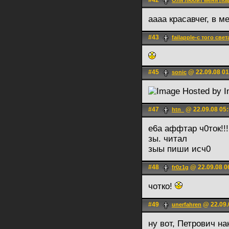
#42
Оля любит меня [Ка
аааа красавчег, в 
#43
failapple-с того свет
#45
@ 22.09.08 01
sonic
#47
@ 22.09.08 05
htn_
е6а аффтар ч0ток!!
зы. читал
зыы пиши исч0
#48
@ 22.09.08 0
fr0z1g
чотко!
#49
@ 22.09.
unerfahren
ну вот, Петрович на