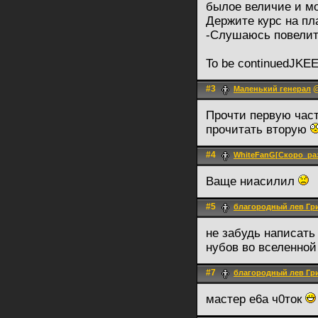
былое величие и мо
Держите курс на пл
-Слушаюсь повели
To be continuedJKEE
#3
@
Маленький генерал
Прочти первую част
прочитать вторую
#4
WhiteFanG[Скоро_ра
Ваще ниасилил
#5
благородный лев Гр
не забудь написать
нубов во вселенной
#7
благородный лев Гр
мастер е6а ч0ток