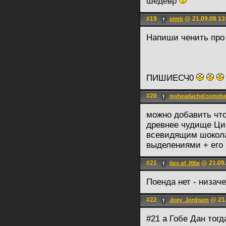
шедевр
#19
@ 21.09.08 13
plmh
Напиши ченить про
ПИШИЕСЧ0
#20
myheadache[comeba
можно добавить что
древнее чудище Ци
всевидящим шокола
выделениями + его
#21
@ 21.09.
lips of J0lie
Поенда нет - низач
#22
@ 21.
Joey_Jordison
#21 а Гобе Дан тог