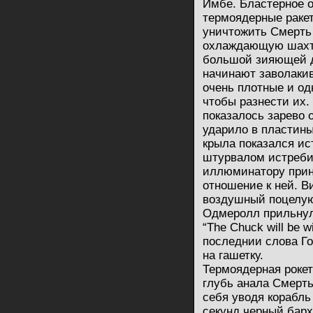
Имбе. Бластерное о
термоядерные ракет
уничтожить Смерть 
охлаждающую шахту.
большой зияющей д
начинают заволаки
очень плотные и од
чтобы разнести их. 
показалось зарево 
ударило в пластины
крыла показался ис
штурвалом истреби
иллюминатору прин
отношение к ней. В
воздушный поцелую
Одмеролл прильнул 
“The Chuck will be w
последнии слова Го
на гашетку.
Термоядерная рокет
глубь анала Смерт
себя уводя корабль
секунд черный барх