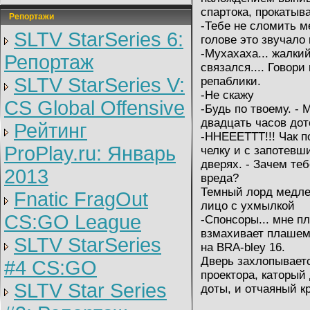
спартока, прокатыва
Репортажи
-Тебе не сломить ме
SLTV StarSeries 6:
голове это звучало 
-Мухахаха... жалки
Репортаж
связался.... Говори
SLTV StarSeries V:
репаблики.
-Не скажу
CS Global Offensive
-Будь по твоему. -
двадцать часов дот
Рейтинг
-ННЕЕЕТТТ!!! Чак по
ProPlay.ru: Январь
челку и с запотевш
дверях. - Зачем те
2013
вреда?
Темный лорд медлен
Fnatic FragOut
лицо с ухмылкой
CS:GO League
-Спонсоры... мне пл
взмахивает плашем 
SLTV StarSeries
на BRA-bley 16.
Дверь захлопывает
#4 CS:GO
проектора, каторый
SLTV Star Series
доты, и отчаяный кр