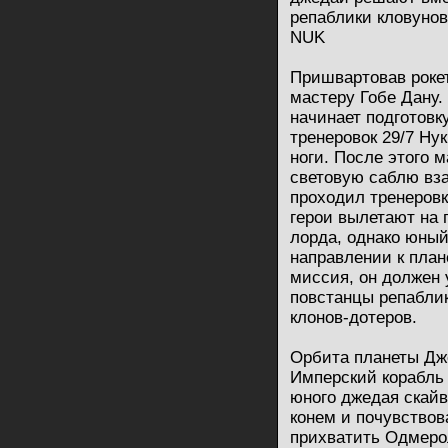
репаблики кловунов
NUK
Пришвартовав рокет
мастеру Гобе Дану.
начинает подготовк
тренеровок 29/7 Нук
ноги. После этого 
световую саблю вза
проходил тренеровк
герои вылетают на 
лорда, однако юны
направлении к плане
миссия, он должен 
повстанцы репабли
клонов-дотеров.
Орбита планеты Дж
Имперский корабль 
юного джедая скай
конем и почувствов
прихватить Одмерол