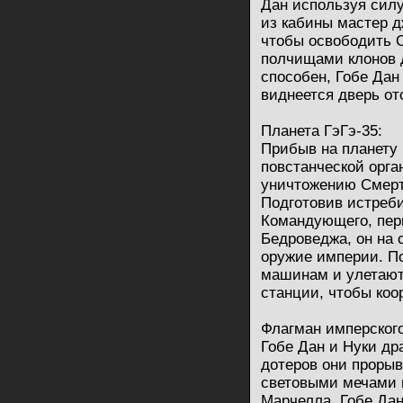
Дан используя силу
из кабины мастер д
чтобы освободить О
полчищами клонов д
способен, Гобе Дан
виднеется дверь от
Планета ГэГэ-35:
Прибыв на планету 
повстанческой орга
уничтожению Смерть
Подготовив истреби
Командующего, пер
Бедроведжа, он на с
оружие империи. По
машинам и улетают,
станции, чтобы коо
Флагман имперского
Гобе Дан и Нуки др
дотеров они прорыв
световыми мечами н
Марчелла. Гобе Дан