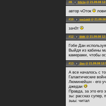
#8
@ 21.09.08 12
fr0z1g
автор чОток
лови
#10
@ 21.09.08
top1skill
зач0т
#12
@ 21.09.08 12
BMK
Гобе Дан используя
Выйдя из кабины ма
камерами, чтобы о
#13
@ 21.09.08 12:
2len
А все началось с т
Галактические войн
Люминейшн - его уч
джедаи
Правда, за это его 
зы: рассказ супер,
зыы: читал