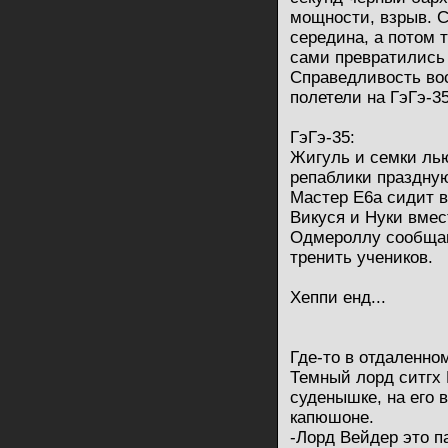
мощности, взрыв. 
середина, а потом т
сами превратились 
Справедливость во
полетели на ГэГэ-35
ГэГэ-35:
Жигуль и семки лью
репаблики праздну
Мастер Е6а сидит в 
Викуся и Нуки вме
Одмероллу сообщаю
тренить учеников.
Хеппи енд...
Где-то в отдаленно
Темный лорд ситгх 
суденышке, на его 
капюшоне.
-Лорд Вейдер это п