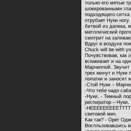
только его мятые т
шокированными глаз
подходящего ситха
отрубает Нуки ногу
битвой из далека, 
метллический проте
смотрит на залива
Вдруг в воздухе по
Chuck will be with y
Почувствовав, как э
вскакивает и на од
Марчеллой. Звучит 
трех минут и Нуки 
лопатки и заносит 
-Стой Нуки – Марче
-Что тебе надо саб
-Нуки, - Темный ло
респиратор – Нуки, 
-НЕЕЕЕЕЕЕЕЕТТТТТТТ
световой меч.
Как так? - Орет Од
Воспльзовавшись 