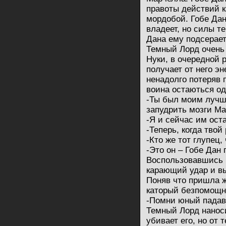
правоты действий к
мордобой. Гобе Дан
владеет, но силы те
Дана ему подсерает
Темный Лорд очень 
Нуки, в очередной 
получает от него эн
ненадолго потеряв 
воина остаються од
-Ты был моим лучш
запудрить мозги Ма
-Я и сейчас им ост
-Теперь, когда тво
-Кто же тот глупец,
-Это он – Гобе Дан
Воспользовавшись 
карающий удар и вы
Поняв что пришла ж
каторый безпомощно
-Помни юный падаван
Темный Лорд нанос
убивает его, но от 