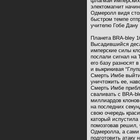
флагман имперских
электомагнит начин
Одмеролл видя стоя
быстром темпе отп
учителю Гобе Дану
Планета BRA-bley 1
Высадившийся деса
имперские силы кло
послали сигнал на 
его базу разносят 
и выкрикивая “Глуп
Смерть Имбе выйти
уничтожить ее, нав
Смерть Имбе прибл
сваливать с BRA-bl
миллиардов клонов-
на последних секунд
свою очередь красив
каторый испустила
помозговав решил, 
Одмеролла, а сами 
подготовить атаку 