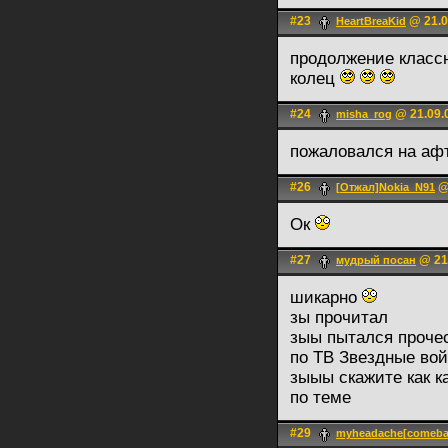
#23
@ 21.0
HeartBreaKid
продолжение классн
колец
#24
@ 21.09.
misha_rog
пожаловался на аф
#26
@ 
[Отжал]Nokia_N91
Ок
#27
@ 21.
мудрый посан
шикарно
зы прочитал
зыы пытался прочес
по ТВ Звездные вой
зыыы скажите как к
по теме
#29
myheadache[comeba