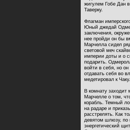
жигулем Гобе Дан в
Таверку.
Флагман имперского
Юный джедай Одмер
заключения, окруже
нее пройди он бы в
Марчелла сидел ряд
световой меч скайв
империи доты и о 
подарить. Одмерол
войти в себя, но он
отдавать себя во в
медетировал к Чаку
В комнату заходит 
Марчелле о том, чт
корабль. Темный ло
на радаре и приказ
расстрелять. Как т
девятом шлюзу, по 
энергетический щит