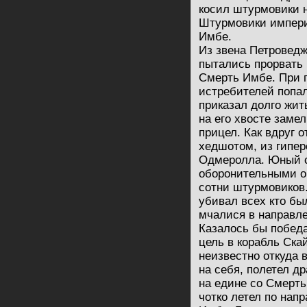
косил штурмовики н
Штурмовики импери
Имбе.
Из звена Петроведж
пытались прорвать 
Смерть Имбе. При 
истребителей попал
приказал долго жит
на его хвосте заме
прицел. Как вдруг о
хедшотом, из гипер
Одмеролла. Юный с
оборонительными о
сотни штурмовиков.
убивал всех кто бы
мчалися в направл
Казалось бы победа
цель в корабль Ска
неизвестно откуда 
на себя, полетел д
на едине со Смерть
чотко летел по на