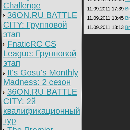
Challenge
11.09.2011 17:39
Br
36ON.RU BATTLE
11.09.2011 13:45
Br
CITY: Групповой
11.09.2011 13:13
Br
этап
FnaticRC CS
League: Групповой
этап
It's Gosu's Monthly
Madness: 2 сезон
36ON.RU BATTLE
CITY: 2й
квалификационный
тур