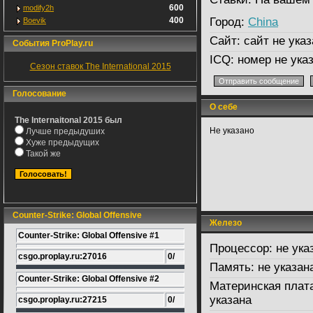
600
modify2h
400
Город:
China
Boevik
Сайт:
сайт не указ
События ProPlay.ru
ICQ:
номер не ука
Сезон ставок The International 2015
Голосование
О себе
The Internaitonal 2015 был
Не указано
Лучше предыдуших
Хуже предыдущих
Такой же
Counter-Strike: Global Offensive
Железо
Counter-Strike: Global Offensive #1
Процессор:
не ука
csgo.proplay.ru:27016
0/
Память:
не указан
Counter-Strike: Global Offensive #2
Материнская плат
указана
csgo.proplay.ru:27215
0/