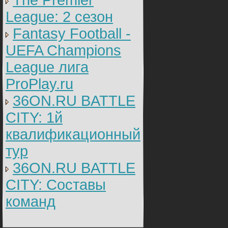
The Premier
League: 2 cезон
Fantasy Football -
UEFA Champions
League лига
ProPlay.ru
36ON.RU BATTLE
CITY: 1й
квалификационный
тур
36ON.RU BATTLE
CITY: Составы
команд