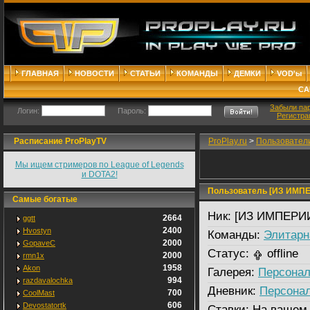
ГЛАВНАЯ
НОВОСТИ
СТАТЬИ
КОМАНДЫ
ДЕМКИ
VOD'ы
СА
Забыли па
Логин:
Пароль:
Регистра
Расписание ProPlayTV
ProPlay.ru
>
Пользовател
Мы ищем стримеров по League of Legends
и DOTA2!
Пользователь [ИЗ ИМП
Самые богатые
Ник:
[ИЗ ИМПЕРИ
2664
ggtt
2400
Hvostyn
Команды:
Элитарн
2000
GopaveC
Статус:
offline
2000
rmn1x
1958
Akon
Галерея:
Персонал
994
razdavalochka
Дневник:
Персона
700
CoolMast
606
Devostatortk
Ставки:
На вашем