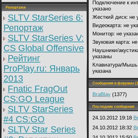
Подключение к инт
Репортажи
указано
SLTV StarSeries 6:
Жесткий диск:
не 
Видеокарта:
не ук
Репортаж
Монитор:
не указа
SLTV StarSeries V:
Звуковая карта:
не
CS Global Offensive
Наушники/акустик
Рейтинг
указаны
Клавиатура/Мышь
ProPlay.ru: Январь
указана
2013
Сообщения в форумах [1
Fnatic FragOut
BraBlay
(1377)
CS:GO League
SLTV StarSeries
Последние сообщения
#4 CS:GO
24.10.2012 19:18
B
SLTV Star Series
24.10.2012 18:32
B
24.10.2012 15:50
B