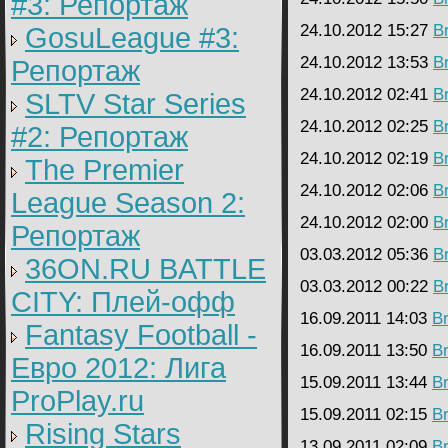
#3: Репортаж
24.10.2012 15:27
B
GosuLeague #3:
24.10.2012 13:53
B
Репортаж
24.10.2012 02:41
B
SLTV Star Series
24.10.2012 02:25
B
#2: Репортаж
24.10.2012 02:19
B
The Premier
24.10.2012 02:06
B
League Season 2:
24.10.2012 02:00
B
Репортаж
03.03.2012 05:36
B
36ON.RU BATTLE
03.03.2012 00:22
B
CITY: Плей-офф
16.09.2011 14:03
B
Fantasy Football -
16.09.2011 13:50
B
Евро 2012: Лига
15.09.2011 13:44
B
ProPlay.ru
15.09.2011 02:15
B
Rising Stars
13.09.2011 02:09
B