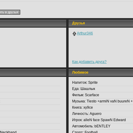
Друзья
Arthur346
Как добавить друга?
Любимое
Напиток:
Sprite
Еда:
Шашлык
Фильм:
Scarface
Музыка:
Tiesto +armiN vaN buureN +
Книга:
xy9ce
Личность:
Aguero
Игрок:
alleN face SpawN Edward
Автомобиль:
bENTLEY
s Neckband
Спорт:
Football