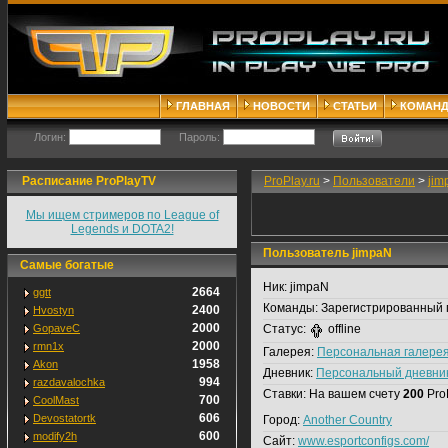
ГЛАВНАЯ
НОВОСТИ
СТАТЬИ
КОМАН
Логин:
Пароль:
Расписание ProPlayTV
ProPlay.ru
>
Пользователи
>
jim
Мы ищем стримеров по League of
Legends и DOTA2!
Пользователь jimpaN
Самые богатые
Ник:
jimpaN
2664
ggtt
Команды:
Зарегистрированный 
2400
Hvostyn
2000
GopaveC
Статус:
offline
2000
rmn1x
Галерея:
Персональная галере
1958
Akon
Дневник:
Персональный дневни
994
razdavalochka
Ставки:
На вашем счету
200
Pro
700
CoolMast
606
Devostatortk
Город:
Another Country
600
modify2h
Сайт:
www.esportconfigs.com/