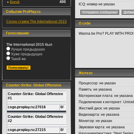
400
Boevik
ICQ:
номер не указан
События ProPlay.ru
Сезон ставок The International 2015
О себе
Голосование
Wanna be Pro? PLAY WITH PRO!
The Internaitonal 2015 был
Лучше предыдуших
Хуже предыдущих
Такой же
Железо
Процессор:
не указан
Counter-Strike: Global Offensive
Память:
не указана
Counter-Strike: Global Offensive
Материнская плата:
не указана
#1
Подключение к интернет:
Uninet
csgo.proplay.ru:27016
0/
Жесткий диск:
не указан
Видеокарта:
не указана
Counter-Strike: Global Offensive
#2
Монитор:
не указан
Звуковая карта:
не указана
csgo.proplay.ru:27215
0/
Наушники/акустика:
Steel Serie