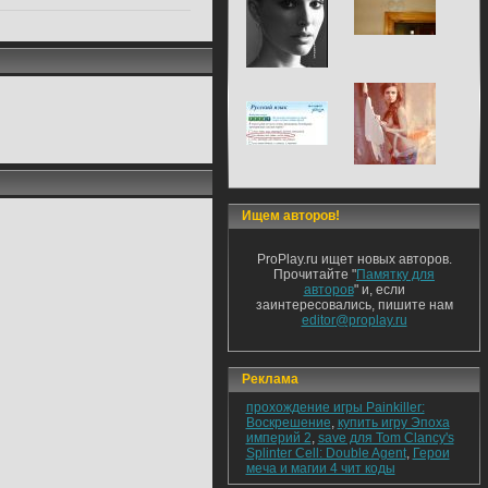
Ищем авторов!
ProPlay.ru ищет новых авторов.
Прочитайте "
Памятку для
авторов
" и, если
заинтересовались, пишите нам
editor@proplay.ru
Реклама
прохождение игры Painkiller:
Воскрешение
,
купить игру Эпоха
империй 2
,
save для Tom Clancy's
Splinter Cell: Double Agent
,
Герои
меча и магии 4 чит коды