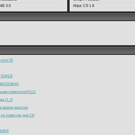
IME 3.0
Игра:
CS 1.6
а НАХ7Й
СТОРЕЙ
ОВОЛОКНО
ьник повесился!!1111
дка О_О
а ваших кроссов
 на повестке дня СК
НЯЛ!