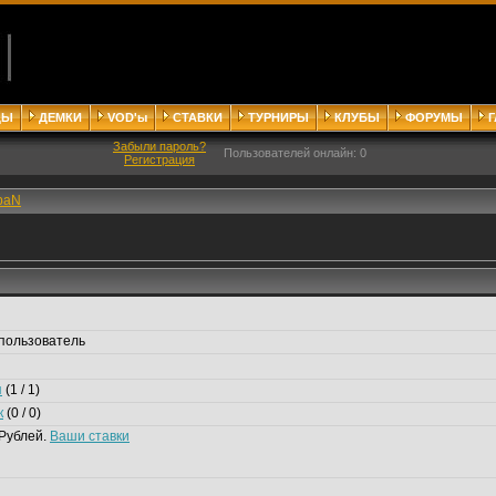
ДЫ
ДЕМКИ
VOD'ы
СТАВКИ
ТУРНИРЫ
КЛУБЫ
ФОРУМЫ
Забыли пароль?
Пользователей онлайн: 0
Регистрация
paN
пользователь
я
(1 / 1)
к
(0 / 0)
Рублей.
Ваши ставки