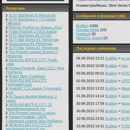
Клавиатура/Мышь:
Steel Series 
Репортажи
SLTV StarSeries 6: Репортаж
Сообщения в форумах [186]
SLTV StarSeries V: CS Global
Offensive
BraBlay
(168)
Рейтинг ProPlay.ru: Январь 2013
Counter-Strike
(10)
Fnatic FragOut CS:GO League
Главный
(6)
SLTV StarSeries #4 CS:GO
Need For Speed
(2)
SLTV Star Series #3: Репортаж
GosuLeague #3: Репортаж
SLTV Star Series #2: Репортаж
Последние сообщения
The Premier League Season 2:
Репортаж
04.09.2010 13:12
BraBlay
>
чо з
36ON.RU BATTLE CITY: Плей-
офф
04.09.2010 10:00
BraBlay
>
mirc
Fantasy Football - Евро 2012: Лига
ProPlay.ru
03.09.2010 00:01
BraBlay
>
КУЛ
Rising Stars Challenge
36ON.RU BATTLE CITY:
02.09.2010 13:25
BraBlay
>
ОПТ
Групповой этап
FnaticRC CS League: Групповой
02.09.2010 13:22
BraBlay
>
Школ
этап
31.08.2010 14:14
BraBlay
>
Зага
It's Gosu's Monthly Madness: 2
сезон
30.08.2010 17:58
BraBlay
>
Марк
36ON.RU BATTLE CITY: 2й
квалификационный тур
30.08.2010 17:52
BraBlay
>
Итак,
The Premier League: 2 cезон
Fantasy Football - UEFA
10.08.2010 23:52
BraBlay
>
MYM
Champions League лига ProPlay.ru
36ON.RU BATTLE CITY: 1й
10.08.2010 14:31
BraBlay
>
Я ПО
квалификационный тур