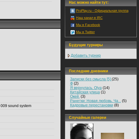
Нас можно найти тут:
ProPlay.ru - Официальная группа
Наш канал в IRC
Мы в Facebook
Мы в Twitter
Будущие турниры
Добавить турнир
Последние дневники
Записки без смысла [5]
(25)
Ф
(2)
Я вернулась. Olya
(14)
Китайская улица
(1)
Окей.
(3)
Ранетки: Новая любовь. Ча...
(5)
Кадровые перестановки
(8)
 009 sound system
Случайные галереи