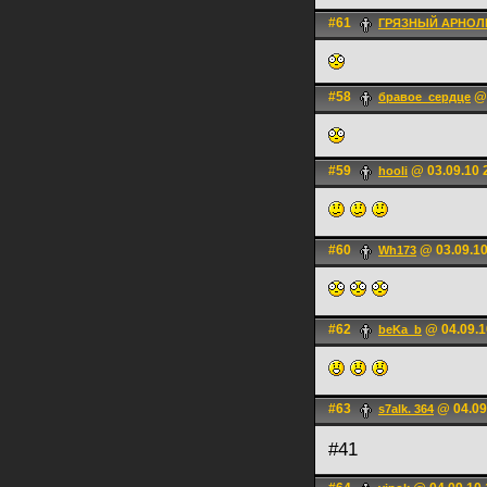
#61
ГРЯЗНЫЙ АРНОЛ
#58
@ 
бравое_сердце
#59
@ 03.09.10 
hooli
#60
@ 03.09.10
Wh173
#62
@ 04.09.1
beKa_b
#63
@ 04.09
s7alk. 364
#41