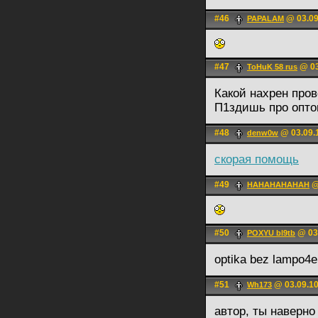
#46
@ 03.09
PAPALAM
#47
@ 03
ToHuK 58 rus
Какой нахрен пров
П1здишь про опто
#48
@ 03.09.
denw0w
скорая помощь
#49
@
HAHAHAHAHAH
#50
@ 03.
POXYU bl9tb
optika bez lampo4e
#51
@ 03.09.10
Wh173
автор, ты наверно