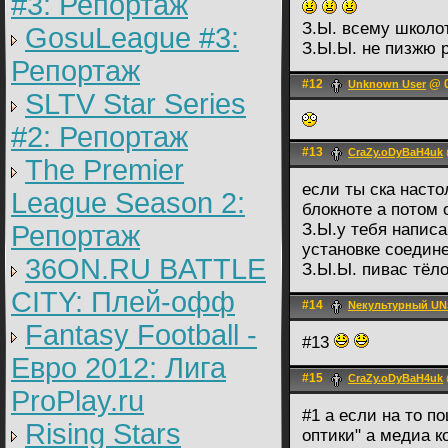
#3: Репортаж
З.Ы. всему школо
GosuLeague #3:
З.Ы.Ы. не пизжю 
Репортаж
#12
@ 0
Unknown User
SLTV Star Series
#2: Репортаж
#13
CraZy.oDyBaH4uk
The Premier
если ты ска насто
League Season 2:
блокноте а потом 
Репортаж
З.Ы.у тебя напис
установке соедин
36ON.RU BATTLE
З.Ы.Ы. пивас тёл
CITY: Плей-офф
#14
Nекультурный UN
Fantasy Football -
#13
Евро 2012: Лига
#15
CraZy.oDyBaH4uk
ProPlay.ru
#1 а если на то п
Rising Stars
оптики" а медиа 