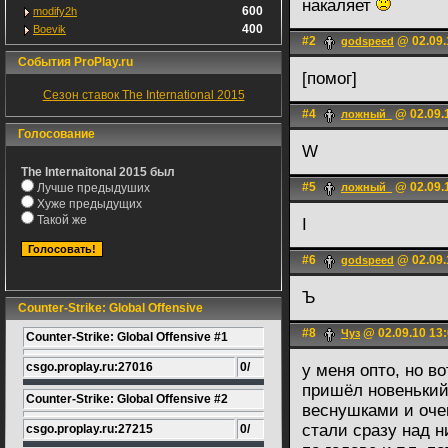
накаляет
600
modify2h
400
Boevik
#2
@ 02.09.
godspeed
События ProPlay.ru
[помог]
Сезон ставок The International 2015
#4
@ 02.09.
ложный_
Голосование
W
The Internaitonal 2015 был
#5
@ 02.09.
Лучше предыдуших
ложный_
Хуже предыдущих
Такой же
I
#6
@ 02.09.
godspeed
Ъ
Counter-Strike: Global Offensive
#8
@ 02.09.10 13
Чуз
Counter-Strike: Global Offensive #1
csgo.proplay.ru:27016
0/
у меня опто, но во
пришёл новенький
Counter-Strike: Global Offensive #2
веснушками и оче
стали сразу над н
csgo.proplay.ru:27215
0/