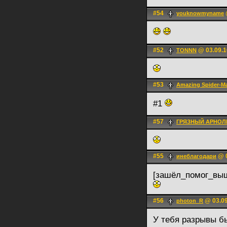
#54
youknowmyname
#52
@ 03.09.1
TONNN
#53
Amazing Spider-M
#1
#57
ГРЯЗНЫЙ АРНОЛ
#55
@ 0
инеблагодари
[зашёл_помог_вы
#56
@ 03.09
photon_R
У тебя разрывы б