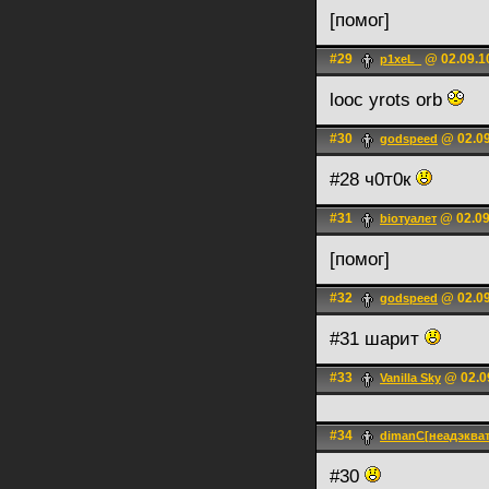
[помог]
#29
@ 02.09.1
p1xeL_
looc yrots orb
#30
@ 02.09
godspeed
#28 ч0т0к
#31
@ 02.09
bioтуалет
[помог]
#32
@ 02.09
godspeed
#31 шарит
#33
@ 02.0
Vanilla Sky
#34
dimanC[неадэкват
#30