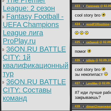
The Premier
League: 2 cезон
#23
@ 02.09
Farengate
Fantasy Football -
cool story bro
UEFA Champions
#24
goodFORnothing
League лига
ProPlay.ru
#25
@ 02.09
см3шной
36ON.RU BATTLE
помог
CITY: 1й
#26
@ 02.09.10
tr0lolo
квалификационный
cool story bro
тур
зы некопипаст
36ON.RU BATTLE
#27
@ 02.09.
LаysMax
CITY: Составы
#7 иди лучше рабо
команд
закрываешь?
#28
dimanC[неадэкват