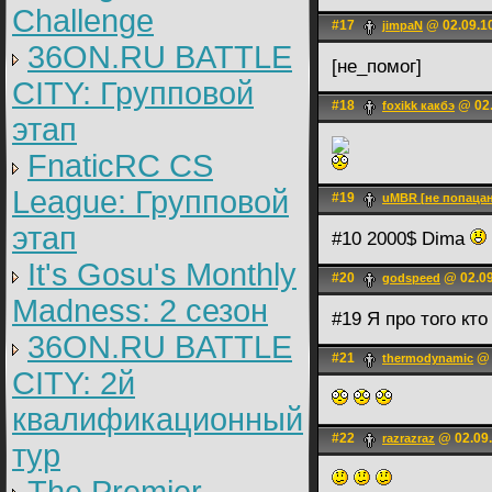
Challenge
#17
@ 02.09.1
jimpaN
36ON.RU BATTLE
[не_помог]
CITY: Групповой
#18
@ 02.
foxikk какбэ
этап
FnaticRC CS
League: Групповой
#19
uMBR [не попацан
этап
#10 2000$ Dima
It's Gosu's Monthly
#20
@ 02.09
godspeed
Madness: 2 сезон
#19 Я про того кт
36ON.RU BATTLE
#21
@ 
thermodynamic
CITY: 2й
квалификационный
#22
@ 02.09.
razrazraz
тур