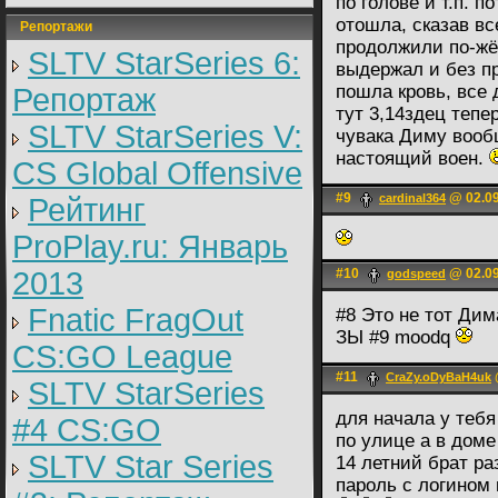
по голове и т.п. п
отошла, сказав вс
Репортажи
продолжили по-жё
SLTV StarSeries 6:
выдержал и без п
пошла кровь, все 
Репортаж
тут 3,14здец тепер
SLTV StarSeries V:
чувака Диму вооб
настоящий воен.
CS Global Offensive
#9
@ 02.09
cardinal364
Рейтинг
ProPlay.ru: Январь
2013
#10
@ 02.09
godspeed
Fnatic FragOut
#8 Это не тот Дим
ЗЫ #9 moodq
CS:GO League
#11
CraZy.oDyBaH4uk
SLTV StarSeries
для начала у тебя 
#4 CS:GO
по улице а в доме
SLTV Star Series
14 летний брат р
пароль с логином 