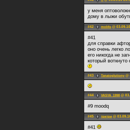
у меня оптоволокн
дому в лыжи обут
#42
@ 03.09.10
moli4s
#41
для справки афтор
оно очень легко л
его никогда не за
который воткнуто 
#43
@ 0
Tanatogluttony
#44
@ 03.
VASYA_1998
#9 moodq
#45
@ 03.09.1
тритри
#41