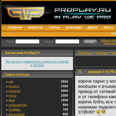
ГЛАВНАЯ
НОВОСТИ
СТАТЬИ
КОМАНДЫ
ДЕМКИ
VOD'ы
СА
Забыли па
Логин:
Пароль:
Регистра
Расписание ProPlayTV
ProPlay.ru
>
Форумы
>
Br
Мы ищем стримеров по League of Legends
и DOTA2!
#1
@ 02.09.1
маладой
Самые богатые
короче парни у ко
2664
ggtt
вообщем я втыкаю
2400
Hvostyn
2000
провод от сетевой
GopaveC
2000
rmn1x
и от телефона ка
1958
Akon
короче бл9ть все 
994
razdavalochka
нажимаю подключе
700
CoolMast
Х7ЙНЯ?
606
Devostatortk