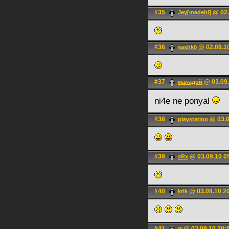
#35
@ 02.
Jey[madebl]
#36
@ 02.09.1
sashk0
#37
@ 03.09.
маладой
ni4e ne ponyal
#38
@ 03.0
playstation
#39
@ 03.09.10 0
sRx
#40
@ 03.09.10 2
krlk
#41
@ 03.09.10 20:
rt