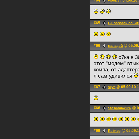
#64
@ 04.09.10 
vipok
#65
Gl [заебали банит
#66
@ 05.09.
маладой
с7ка я 3
этот "модем" втык
компа, от адаптер
я сам удивился
#67
@ 05.09.10 1
skye
#68
@ 0
StasqaaawOw
#69
@ 05.09.1
Rob4eg