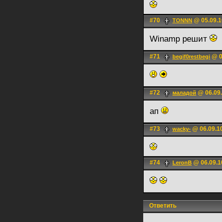
#70
@ 05.09.1
TONNN
Winamp решит
#71
@ 0
begif0restbegi
#72
@ 06.09.
маладой
ап
#73
@ 06.09.1
wacky-
#74
@ 06.09.1
LerоnB
Ответить