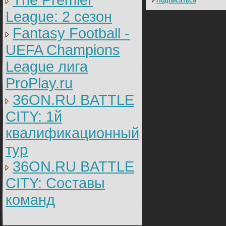
The Premier
Подписаться
League: 2 cезон
Fantasy Football -
UEFA Champions
League лига
ProPlay.ru
36ON.RU BATTLE
CITY: 1й
квалификационный
тур
36ON.RU BATTLE
CITY: Составы
команд