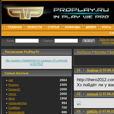
ГЛАВНАЯ
НОВОСТИ
СТАТЬИ
КОМАНДЫ
ДЕМКИ
VOD'ы
СА
Забыли па
Логин:
Пароль:
Регистра
Расписание ProPlayTV
ProPlay.ru
>
Форумы
>
Br
Мы ищем стримеров по League of Legends
и DOTA2!
#1
@ 07.08.1
Псайдак
Самые богатые
http://ihero2012.c
2664
ggtt
Хз пойдёт ли у вас
2400
Hvostyn
2000
GopaveC
2000
#2
@ 07.08.1
rmn1x
ложный
1958
Akon
994
razdavalochka
700
CoolMast
#3
@ 07.08.10
ШМЕЛЬ
606
Devostatortk