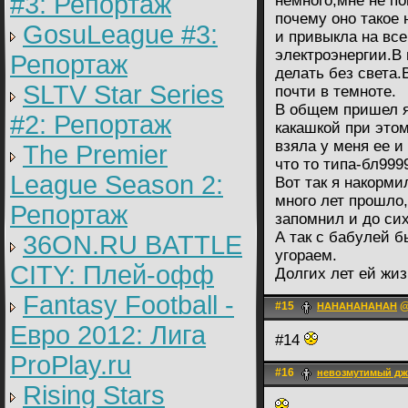
#3: Репортаж
немного,мне не п
почему оно такое 
GosuLeague #3:
и привыкла на все
электроэнергии.В 
Репортаж
делать без света.
SLTV Star Series
почти в темноте.
В общем пришел я 
#2: Репортаж
какашкой при этом
взяла у меня ее и
The Premier
что то типа-бл9999
League Season 2:
Вот так я накорм
много лет прошло,
Репортаж
запомнил и до сих
А так с бабулей 
36ON.RU BATTLE
угораем.
CITY: Плей-офф
Долгих лет ей жиз
Fantasy Football -
#15
@
HAHAHAHAHAH
Евро 2012: Лига
#14
ProPlay.ru
#16
невозмутимый д
Rising Stars