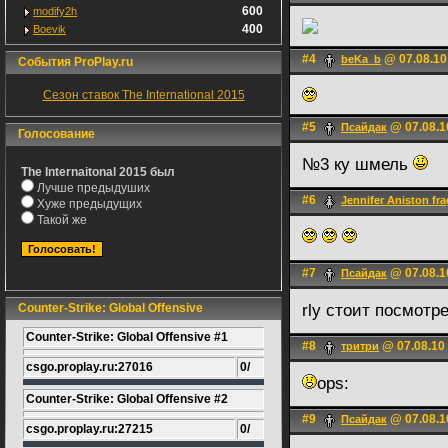
600
modify2h
400
Boevik
#4
@ 07.08.10
beKa_b
События ProPlay.ru
Сезон ставок The International 2015
#5
@ 07.08.1
Псайдак
Голосование
№3 ку шмель
The Internaitonal 2015 был
Лучше предыдуших
#6
Jennifer Aniston fra
Хуже предыдущих
Такой же
#7
@ 07.08.1
Псайдак
Counter-Strike: Global Offensive
rly стоит посмотр
Counter-Strike: Global Offensive #1
#8
@ 07.08.10
тритри
csgo.proplay.ru:27016
0/
ops:
Counter-Strike: Global Offensive #2
#9
@ 07.08.1
Псайдак
csgo.proplay.ru:27215
0/