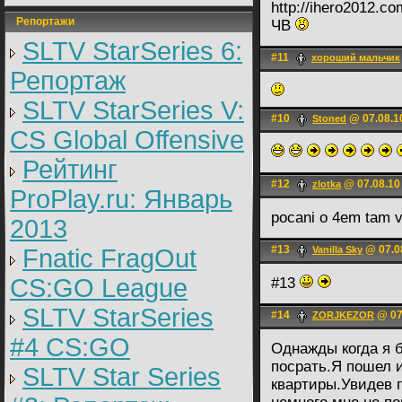
http://ihero2012.c
Репортажи
ЧВ
SLTV StarSeries 6:
#11
хороший мальчик
Репортаж
SLTV StarSeries V:
#10
@ 07.08.1
Stoned
CS Global Offensive
Рейтинг
#12
@ 07.08.10
zlotka
ProPlay.ru: Январь
pocani o 4em tam 
2013
#13
@ 07.0
Fnatic FragOut
Vanilla Sky
CS:GO League
#13
SLTV StarSeries
#14
@ 07
ZORJKEZOR
#4 CS:GO
Однажды когда я 
посрать.Я пошел и
SLTV Star Series
квартиры.Увидев г