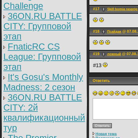
Challenge
#17
Skill bomja rasprig
36ON.RU BATTLE
CITY: Групповой
#18
@ 07.08.
Псайдак
этап
FnaticRC CS
League: Групповой
#19
@ 07.08.
ложный
этап
#13
It's Gosu's Monthly
Ответить
Madness: 2 сезон
36ON.RU BATTLE
CITY: 2й
квалификационный
тур
Новая тема