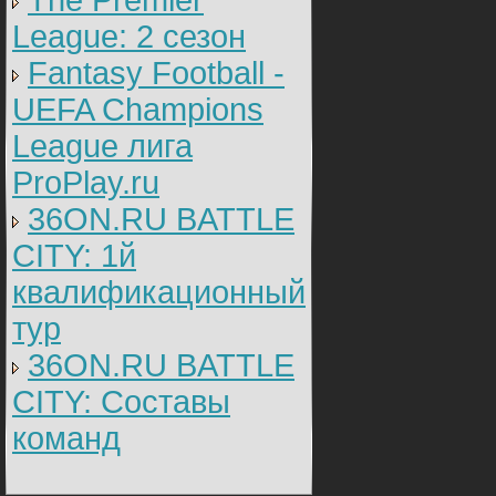
The Premier
League: 2 cезон
Fantasy Football -
UEFA Champions
League лига
ProPlay.ru
36ON.RU BATTLE
CITY: 1й
квалификационный
тур
36ON.RU BATTLE
CITY: Составы
команд