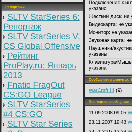
Подключение к ин
Репортажи
указано
SLTV StarSeries 6:
Жесткий диск:
не 
Видеокарта:
не ук
Репортаж
Монитор:
не указа
SLTV StarSeries V:
Звуковая карта:
не
CS Global Offensive
Наушники/акустик
Рейтинг
указаны
Клавиатура/Мышь
ProPlay.ru: Январь
указана
2013
Сообщения в форумах [9
Fnatic FragOut
WarCraft III
(9)
CS:GO League
SLTV StarSeries
Последние сообщения
#4 CS:GO
11.09.2008 09:05
Wa
SLTV Star Series
23.11.2007 19:43
Wa
23.11.2007 12:38
Wa