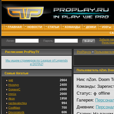
ГЛАВНАЯ
НОВОСТИ
СТАТЬИ
КОМАНДЫ
ДЕМКИ
VOD'ы
СА
Забыли па
Логин:
Пароль:
Регистра
Расписание ProPlayTV
ProPlay.ru
>
Пользовател
Мы ищем стримеров по League of Legends
и DOTA2!
Пользователь nZon. Doom
Самые богатые
Ник:
nZon. Doom Tr
2664
ggtt
2400
Hvostyn
Команды:
Зарегис
2000
GopaveC
Статус:
offline
2000
rmn1x
1958
Akon
Галерея:
Персонал
994
razdavalochka
Дневник:
Персона
700
CoolMast
606
Devostatortk
Ставки:
На вашем