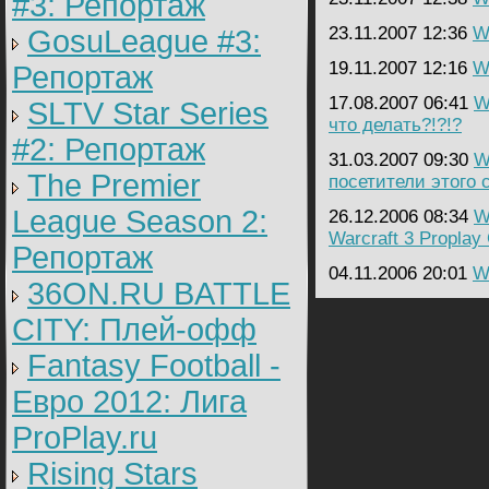
#3: Репортаж
23.11.2007 12:36
Wa
GosuLeague #3:
19.11.2007 12:16
Wa
Репортаж
17.08.2007 06:41
W
SLTV Star Series
что делать?!?!?
#2: Репортаж
31.03.2007 09:30
W
The Premier
посетители этого 
League Season 2:
26.12.2006 08:34
W
Warcraft 3 Proplay
Репортаж
04.11.2006 20:01
Wa
36ON.RU BATTLE
CITY: Плей-офф
Fantasy Football -
Евро 2012: Лига
ProPlay.ru
Rising Stars