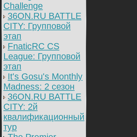
Challenge
36ON.RU BATTLE
CITY: Групповой
этап
FnaticRC CS
League: Групповой
этап
It's Gosu's Monthly
Madness: 2 сезон
36ON.RU BATTLE
CITY: 2й
квалификационный
тур