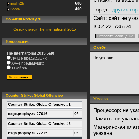
600
modify2h
400
Город:
другие гор
Boevik
Сайт:
сайт не указ
События ProPlay.ru
ICQ:
221736524
Сезон ставок The International 2015
Голосование
О себе
The Internaitonal 2015 был
Не указано
Лучше предыдуших
Хуже предыдущих
Такой же
Counter-Strike: Global Offensive
Железо
Counter-Strike: Global Offensive #1
Процессор:
не ука
csgo.proplay.ru:27016
0/
Память:
не указан
Counter-Strike: Global Offensive #2
Материнская плат
указана
csgo.proplay.ru:27215
0/