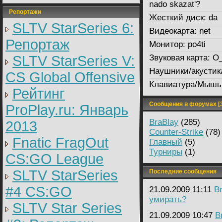
nado skazat'?
Репортажи
Жесткий диск:
da
SLTV StarSeries 6:
Видеокарта:
net
Репортаж
Монитор:
po4ti
SLTV StarSeries V:
Звуковая карта:
O
Наушники/акустик
CS Global Offensive
Клавиатура/Мышь
Рейтинг
Сообщения в форумах [3
ProPlay.ru: Январь
BraBlay
(285)
2013
Counter-Strike
(78)
Fnatic FragOut
Главный
(5)
Турниры
(1)
CS:GO League
SLTV StarSeries
Последние сообщения
#4 CS:GO
21.09.2009 11:11
B
умирать?
SLTV Star Series
21.09.2009 10:47
B