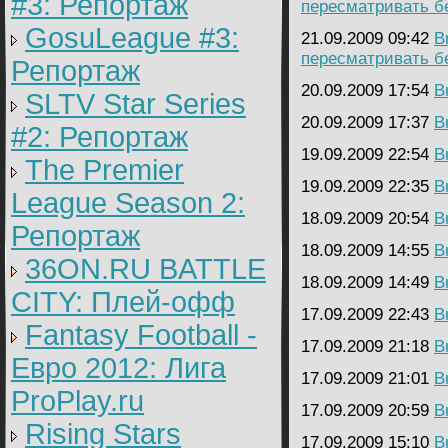
#3: Репортаж
пересматривать б
GosuLeague #3:
21.09.2009 09:42
B
пересматривать б
Репортаж
20.09.2009 17:54
B
SLTV Star Series
20.09.2009 17:37
B
#2: Репортаж
19.09.2009 22:54
B
The Premier
19.09.2009 22:35
B
League Season 2:
18.09.2009 20:54
B
Репортаж
18.09.2009 14:55
B
36ON.RU BATTLE
18.09.2009 14:49
B
CITY: Плей-офф
17.09.2009 22:43
B
Fantasy Football -
17.09.2009 21:18
B
Евро 2012: Лига
17.09.2009 21:01
B
ProPlay.ru
17.09.2009 20:59
B
Rising Stars
17.09.2009 15:10
B