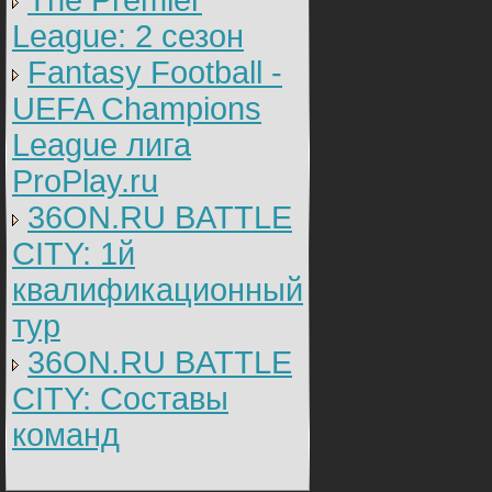
The Premier
League: 2 cезон
Fantasy Football -
UEFA Champions
League лига
ProPlay.ru
36ON.RU BATTLE
CITY: 1й
квалификационный
тур
36ON.RU BATTLE
CITY: Составы
команд