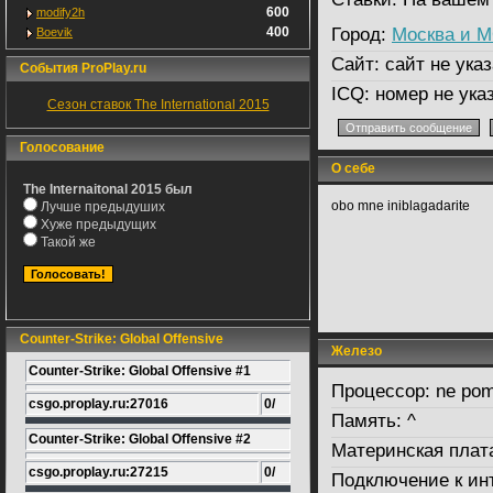
600
modify2h
400
Город:
Москва и 
Boevik
Сайт:
сайт не указ
События ProPlay.ru
ICQ:
номер не ука
Сезон ставок The International 2015
Голосование
О себе
The Internaitonal 2015 был
obo mne iniblagadarite
Лучше предыдуших
Хуже предыдущих
Такой же
Counter-Strike: Global Offensive
Железо
Counter-Strike: Global Offensive #1
Процессор:
ne po
csgo.proplay.ru:27016
0/
Память:
^
Counter-Strike: Global Offensive #2
Материнская плат
csgo.proplay.ru:27215
0/
Подключение к ин