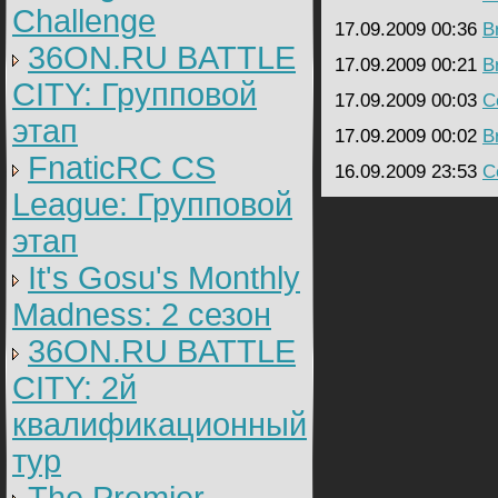
Challenge
17.09.2009 00:36
B
36ON.RU BATTLE
17.09.2009 00:21
B
CITY: Групповой
17.09.2009 00:03
C
этап
17.09.2009 00:02
B
FnaticRC CS
16.09.2009 23:53
C
League: Групповой
этап
It's Gosu's Monthly
Madness: 2 сезон
36ON.RU BATTLE
CITY: 2й
квалификационный
тур