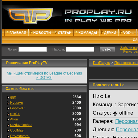
ГЛАВНАЯ
НОВОСТИ
СТАТЬИ
КОМАНДЫ
ДЕМКИ
VOD'ы
СА
Забыли па
Логин:
Пароль:
Регистра
Расписание ProPlayTV
ProPlay.ru
>
Пользовател
Мы ищем стримеров по League of Legends
и DOTA2!
Пользователь Le
Самые богатые
Ник:
Le
2664
ggtt
2400
Hvostyn
Команды:
Зарегис
2000
GopaveC
Статус:
offline
2000
rmn1x
1958
Akon
Галерея:
Персонал
994
razdavalochka
Дневник:
Персона
700
CoolMast
606
Devostatortk
Ставки:
На вашем