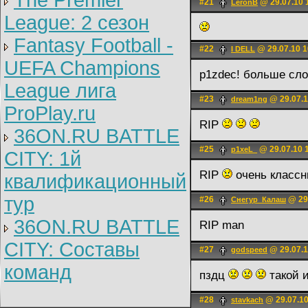
The Premier
#21
@ 29.07.10 
LerоnB
League: 2 cезон
Fantasy Football -
#22
@ 29.07.10 1
I DELL
UEFA Champions
p1zdec! больше слов
League лига
#23
@ 29.07.1
dream1ng
ProPlay.ru
RIP
36ON.RU BATTLE
#25
@ 29.07.10 
p1xeL_
CITY: 1й
RIP
очень классн
квалификационный
тур
#26
@ 29.
Снегур_Калаш
36ON.RU BATTLE
RIP man
CITY: Составы
#27
@ 29.07.1
godspeed
команд
пздц
такой 
#28
@ 29.07.10
stavkach