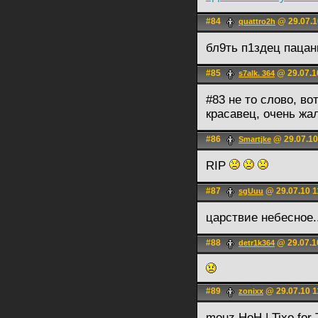
#84
@ 29.07.1
quattro2h
бл9ть п1здец пацан
#85
@ 29.07.1
s7alk. 364
#83 не то слово, во
красавец, очень жал
#86
@ 29.07.10
Smartjke
RIP
#87
@ 29.07.10 1
sgUuu
царствие небесное..
#88
@ 29.07.1
detr1k364
#89
@ 29.07.10 1
zonixx
mouz.HoH | Tixo for 