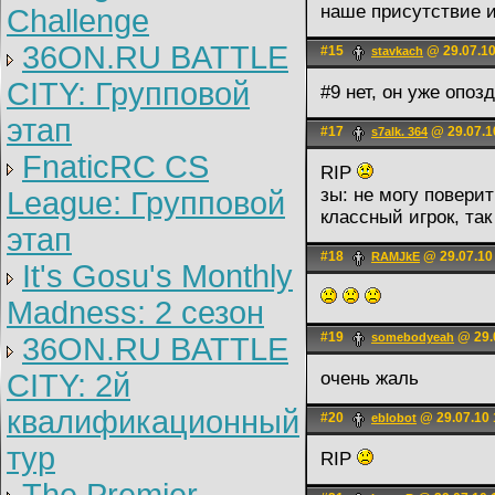
наше присутствие и 
Challenge
36ON.RU BATTLE
#15
@ 29.07.10
stavkach
CITY: Групповой
#9 нет, он уже опоз
этап
#17
@ 29.07.1
s7alk. 364
FnaticRC CS
RIP
зы: не могу поверит
League: Групповой
классный игрок, так
этап
#18
@ 29.07.10
RAMJkE
It's Gosu's Monthly
Madness: 2 сезон
#19
@ 29.
somebodyeah
36ON.RU BATTLE
CITY: 2й
очень жаль
квалификационный
#20
@ 29.07.10 
eblobot
тур
RIP