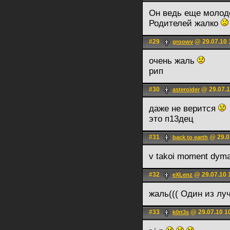
Он ведь еще молод
Родителей жалко
#29
@ 29.07.10 
groowv
очень жаль
рип
#30
@ 29.07.1
asteroider
даже не верится
это п13дец
#31
@ 29.0
back to earth
v takoi moment dyma
#32
@ 29.07.10 
eXLenz
жаль((( Один из лу
#33
@ 29.07.10 1
k0rt3s