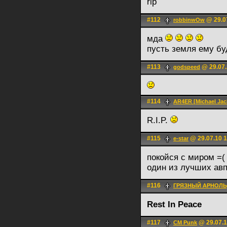
rip
#112
@ 29.0
robbinwOw
мда
пусть земля ему б
#113
@ 29.07.
godspeed
#114
AR4ER [Michael Jac
R.I.P.
#115
@ 29.07.10 1
e-star
покойся с миром =(
один из лучших авп
#116
ГРЯЗНЫЙ АРНОЛ
Rest In Peace
#117
@ 29.07.1
CM Punk