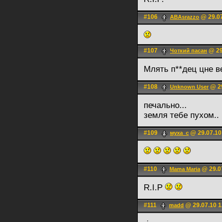
#106
@ 29.07
ABAsrazzo
#107
@ 29
Чоткий пасан
Млять п**дец цне в
#108
@ 29
Unknown User
печально...
земля тебе пухом..
#109
@ 29.07.10
муха_с
#110
@ 29.0
Mama Maria
R.I.P
#111
@ 29.07.10 1
madd