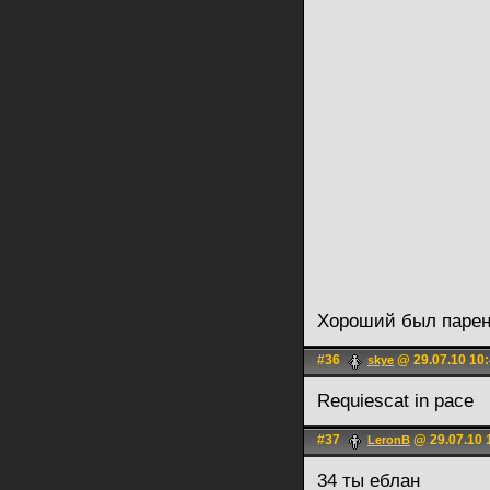
Хороший был парень
#36
@ 29.07.10 10
skye
Requiescat in pace
#37
@ 29.07.10 
LerоnB
34 ты еблан