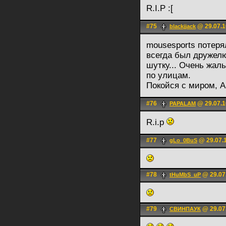
R.I.P :[
#75
@ 29.07.1
blackjjack
mousesports потеря
всегда был дружелю
шутку... Очень жал
по улицам.
Покойся с миром, А
#76
@ 29.07.1
PAPALAM
R.i.p
#77
@ 29.07.1
gLo_0BuS
#78
@ 29.07.
tHuMbS_uP
#79
@ 29.07.
СВИНПАУК