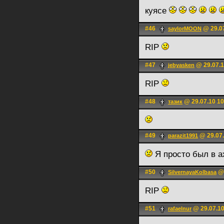
куясе
#46
@ 29.07
saylorMOON
RIP
#47
@ 29.07.1
jebyasken
RIP
#48
@ 29.07.10 10
тазик
#49
@ 29.07.
parazit1991
Я просто был в ах
#50
@ 
SilvernayaKolbasa
RIP
#51
@ 29.07.10
rafaelnur