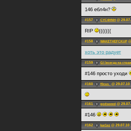
146 ебл4н?
#157
@ 29.07.
CYC4HNH
RIP
(((((((
#158
@ 
WAKETHEFCKUP
хоть это радует
#159
Gl [всегда на стра
#146 просто уходи
#160
@ 29.07.10 
f0cus_
#161
@ 29.07.
godspeed
#146
#162
@ 29.07.10 
kar1ez