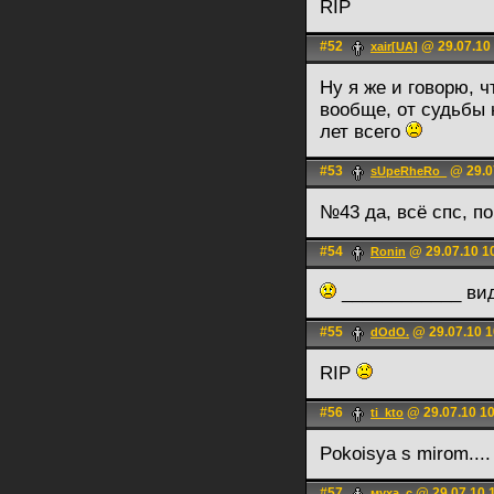
RIP
#52
@ 29.07.10
xair[UA]
Ну я же и говорю, ч
вообще, от судьбы
лет всего
#53
@ 29.0
sUpeRheRo_
№43 да, всё спс, 
#54
@ 29.07.10 1
Ronin
____________ вида
#55
@ 29.07.10 1
dOdO.
RIP
#56
@ 29.07.10 1
ti_kto
Pokoisya s mirom...
#57
@ 29.07.10 
муха_с