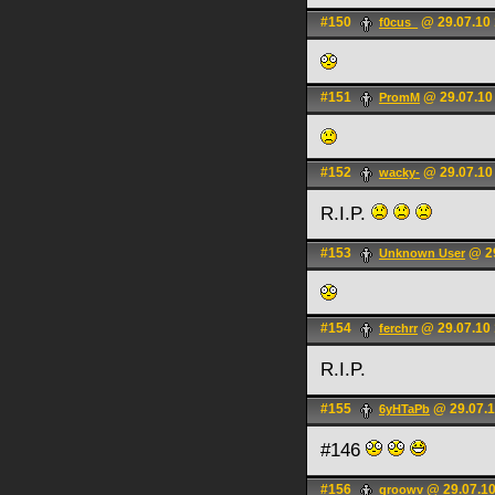
#150
@ 29.07.10 
f0cus_
#151
@ 29.07.10
PromM
#152
@ 29.07.10
wacky-
R.I.P.
#153
@ 29
Unknown User
#154
@ 29.07.10 
ferchrr
R.I.P.
#155
@ 29.07.1
6yHTaPb
#146
#156
@ 29.07.10
groowv