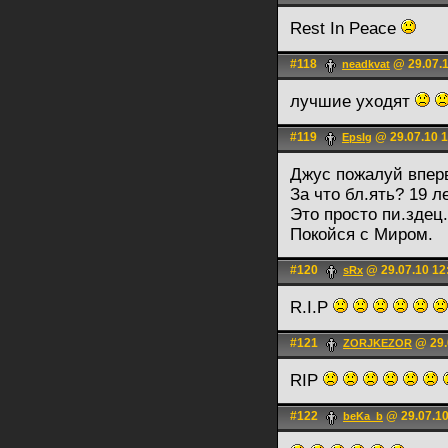
Rest In Peace
#118
@ 29.07.1
neadkvat
лучшие уходят
#119
@ 29.07.10 1
EpsIg
Джус пожалуй вперв
За что бл.ять? 19 л
Это просто пи.здeц.
Покойся с Миром.
#120
@ 29.07.10 12
sRx
R.I.P
#121
@ 29.
ZORJKEZOR
RIP
#122
@ 29.07.10
beKa_b