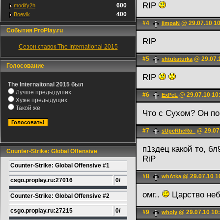
RIP
600
modify2h
400
Boevik
#4
@ 29.07.10 1
jimpaN
События ProPlay.ru
RIP
Сезон ставок The International 2015
#5
@ 29.07.
shtukaturka
Голосование
RIP
The Internaitonal 2015 был
Лучше предыдуших
#6
@ 29.07.10 10
ExPeL
Хуже предыдущих
Такой же
Что с Сухом? Он по
#7
@ 29.07
sUpeRheRo_
п1здец какой то, б
Counter-Strike: Global Offensive
RiP
Counter-Strike: Global Offensive #1
#8
@ 29.07.10 1
whAtka
csgo.proplay.ru:27016
0/
омг..
Царство неб
Counter-Strike: Global Offensive #2
csgo.proplay.ru:27215
0/
#9
@ 29.07.10 10
wholy