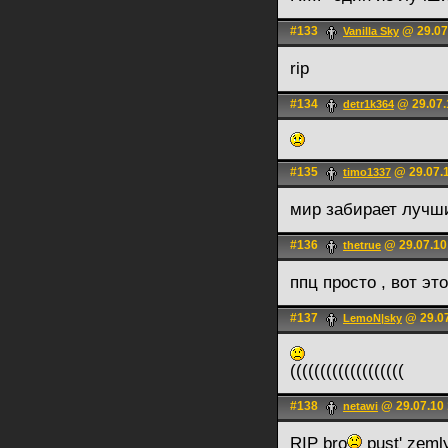
#133
@ 29.07
Vanilla Sky
rip
#134
@ 29.07.
detr1k364
#135
@ 29.07.1
timo1337
мир забирает лучш
#136
@ 29.07.10
thetrue
ппц просто , вот это
#137
@ 29.07
LemoN|sky
(((((((((((((((((((
#138
@ 29.07.10 
netawi
RIP bro
pust' zeml