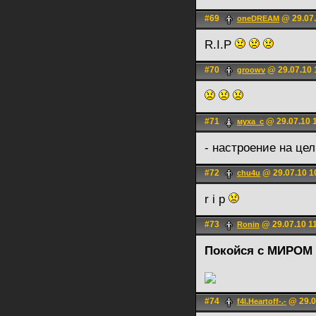
#69
@ 29.07.
oneDREAM
R.I.P
#70
@ 29.07.10 
groowv
#71
@ 29.07.10 
муха_с
- настроение на це
#72
@ 29.07.10 1
chu4u
r i p
#73
@ 29.07.10 1
Ronin
Покойся с МИРОМ !
#74
@ 29.0
f4l.Heartoff-.-