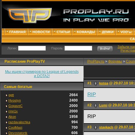
ГЛАВНАЯ
НОВОСТИ
СТАТЬИ
КОМАНДЫ
ДЕМКИ
VOD'ы
СА
Забыли па
Логин:
Пароль:
Регистра
Расписание ProPlayTV
ProPlay.ru
>
Форумы
>
Count
Мы ищем стримеров по League of Legends
и DOTA2!
#1
@ 29.07.10 10:
kotqa
Самые богатые
RIP
2664
ggtt
2400
Hvostyn
#2
@ 29.07.10 10:
Lumi
2000
GopaveC
2000
rmn1x
RIP
1958
Akon
994
razdavalochka
#3
@ 29.07.10 
700
stavkach
CoolMast
606
Devostatortk