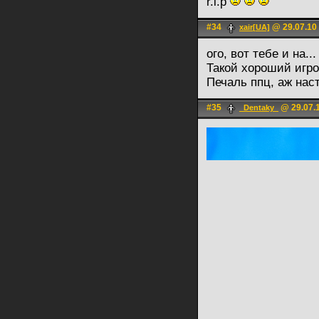
r.i.p
#34
@ 29.07.10
xair[UA]
ого, вот тебе и на..
Такой хороший игро
Печаль ппц, аж нас
#35
@ 29.07.1
_Dentaky_