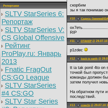
скорбим
Репортажи
зы я так понимаю о
SLTV StarSeries 6:
#10
Садись-Зажимай]
Репортаж
ох7еть.....................
SLTV StarSeries V:
RIP
CS Global Offensive
#11
@ 29.07.10
OTAKEP
Рейтинг
p1zdec
ProPlay.ru: Январь
#12
@ 29.0
back to earth
2013
tt ia tak ponil 4to o
Fnatic FragOut
точкой был пропуст
CS:GO League
команды должен был
затем получил новы
SLTV StarSeries
#4 CS:GO
На обратном пути и
последствий.
SLTV Star Series
#13
@ 29.07.10 
craw1k