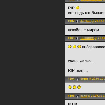
RIP
вот ведь как бывает
#102
@ 29.07.1
drift3rrrr
покойся с миром...
#103
@ 29.07
zbtRRRRR
пu3gaaaaaaa
очень жалко....
RIP man ...
#104
@ 29.07.10 
uMBR
#105
@ 29.07.10 1
hooli
R.I.P.