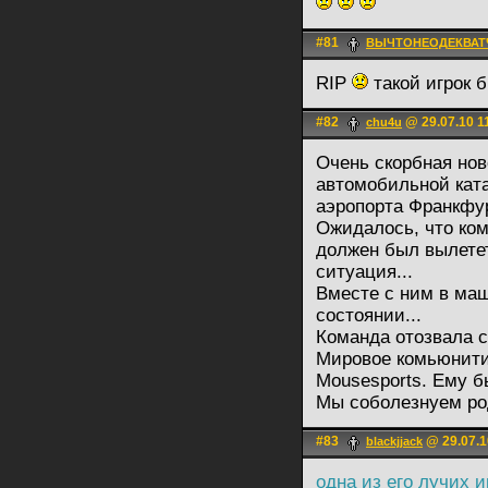
#81
ВЫЧТОНЕОДЕКВАТ
RIP
такой игрок 
#82
@ 29.07.10 1
chu4u
Очень скорбная ново
автомобильной ката
аэропорта Франкфу
Ожидалось, что ком
должен был вылете
ситуация...
Вместе с ним в маш
состоянии...
Команда отозвала с
Мировое комьюнити 
Mousesports. Ему бы
Мы соболезнуем род
#83
@ 29.07.1
blackjjack
одна из его лучих и