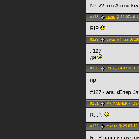
№122 это Антон Кёл
#128
@ 29.07.10 1
Rank
RIP
#129
@ 29.07.10
beKa_b
#127
да
#130
@ 29.07.10 13
rNk
rip
#127 - ага. кЁлер бл
#131
@ 29.
MR.MANNER
R.I.P.
#132
@ 29.07.10 
m4g1c
R.I.P один из лучш