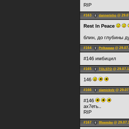
RIP
#163
@ 29.0
dannerinho
Rest In Peace
блин, до глубины д
#164
@ 29.07.
Polkaaaaa
#146 имбицил
#165
@ 29.07.1
TOLSTO
146
#166
@ 29.07
slamickvlz
#146
ах7еть..
RIP
#167
@ 29.07.
fReemjke