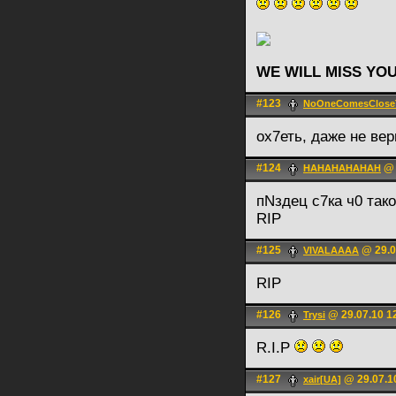
WE WILL MISS YO
#123
NoOneComesClose
ох7еть, даже не ве
#124
@ 
HAHAHAHAHAH
пNздец с7ка ч0 так
RIP
#125
@ 29.0
VIVALAAAA
RIP
#126
@ 29.07.10 1
Trysi
R.I.P
#127
@ 29.07.1
xair[UA]