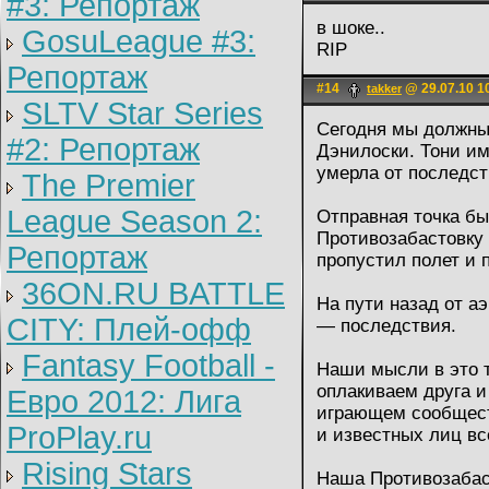
#3: Репортаж
в шоке..
GosuLeague #3:
RIP
Репортаж
#14
@ 29.07.10 1
takker
SLTV Star Series
Сегодня мы должны 
#2: Репортаж
Дэнилоски. Тони им
умерла от последст
The Premier
League Season 2:
Отправная точка б
Противозабастовку 
Репортаж
пропустил полет и 
36ON.RU BATTLE
На пути назад от а
CITY: Плей-офф
— последствия.
Fantasy Football -
Наши мысли в это т
оплакиваем друга и
Евро 2012: Лига
играющем сообществ
ProPlay.ru
и известных лиц вс
Rising Stars
Наша Противозабаст