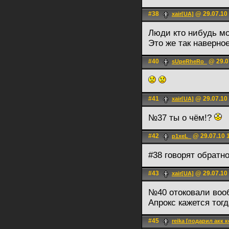
#38
@ 29.07.10
xair[UA]
Люди кто нибудь мо
Это же так наверно
#40
@ 29.0
sUpeRheRo_
#41
@ 29.07.10
xair[UA]
№37 ты о чём!?
#42
@ 29.07.10 
p1xeL_
#38 говорят обратн
#43
@ 29.07.10
xair[UA]
№40 отоковали вооб
Апрокс кажется тог
#45
reika [подарил акк к