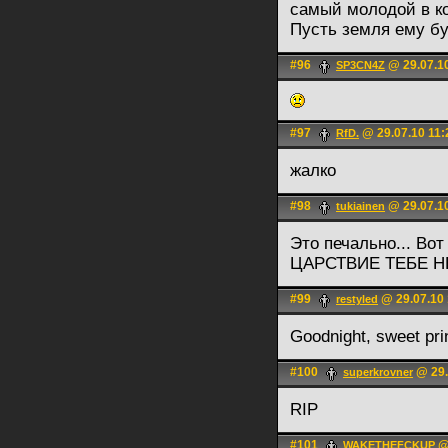
самый молодой в ко
Пусть земля ему бу
#96
@ 29.07.10
SP3CN4Z
#97
@ 29.07.10 11:
RfD.
жалко
#98
@ 29.07.10
tukiainen
Это печально... Во
ЦАРСТВИЕ ТЕБЕ Н
#99
@ 29.07.10 
restyled
Goodnight, sweet pri
#100
@ 29.
superkrovner
RIP
#101
@ 
WAKETHEFCKUP