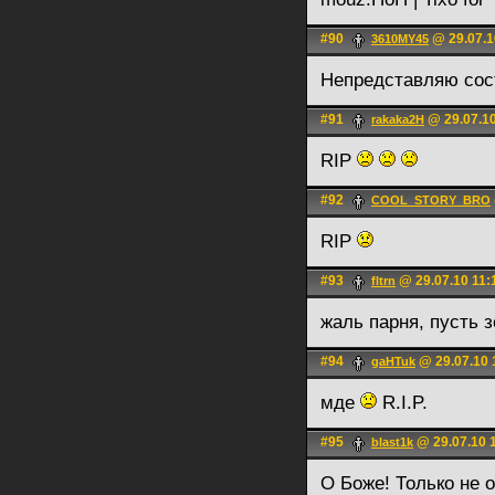
#90
@ 29.07.1
3610MY45
Непредставляю сос
#91
@ 29.07.10
rakaka2H
RIP
#92
COOL_STORY_BRO
RIP
#93
@ 29.07.10 11:
fltrn
жаль парня, пусть 
#94
@ 29.07.10 
gaHTuk
мде
R.I.P.
#95
@ 29.07.10 
blast1k
О Боже! Только не о