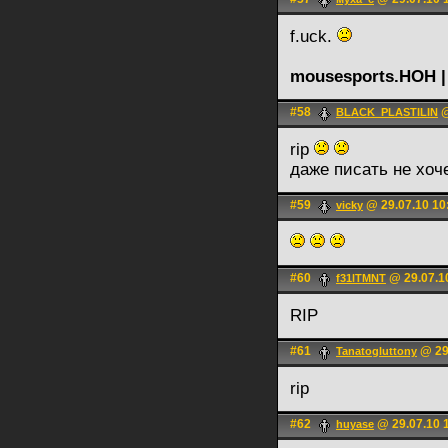
f.uck.
mousesports.HOH 
#58
@
BLACK_PLASTILIN
rip
даже писать не хоче
#59
@ 29.07.10 10
vicky
#60
@ 29.07.1
f31lTMNT
RIP
#61
@ 29
Tanatogluttony
rip
#62
@ 29.07.10 
huyase