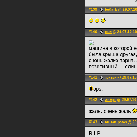
#139
@ 29.07.10
beKa_b
#140
@ 29.07.10 16
MJE
машина в которой е
была крыша другая
очень жалко парня,
позитивный.....сл
#141
@ 29.07.10
тритри
ops:
#142
@ 29.07.10
ArtAge
жаль, очень жаль
#143
@ 29.
nu_tak_pafos
R.I.P