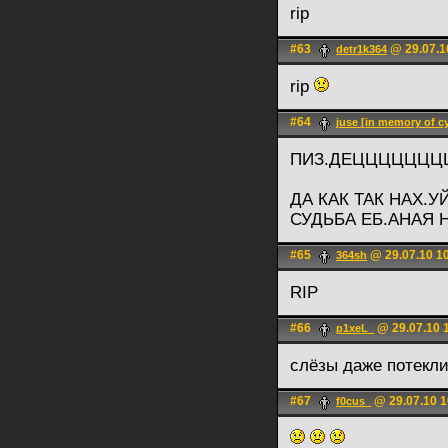
rip
#63
@ 29.07.1
detr1k364
rip
#64
juse [in memory of c
ПИЗ.ДЕЦЦЦЦЦЦ
ДА КАК ТАК НАХ.УЙ
СУДЬБА ЕБ.АНАЯ 
#65
@ 29.07.10 1
364sh
RIP
#66
@ 29.07.10 
p1xeL_
слёзы даже потекли
#67
@ 29.07.10 1
f0cus_