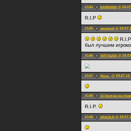
#144
@ 29.07
BARBARR
R.I.P
#145
@ 29.07.1
маладой
R.I.P
был лучшим игроко
#146
@ 29.07
ПИТУШОК
#147
@ 29.07.10 
f0cus_
#148
Gl [всегда на стра
R.I.P.
#149
@ 29.07.1
bRAZILR