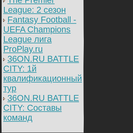
The Premier
League: 2 cезон
Fantasy Football -
UEFA Champions
League лига
ProPlay.ru
36ON.RU BATTLE
CITY: 1й
квалификационный
тур
36ON.RU BATTLE
CITY: Составы
команд