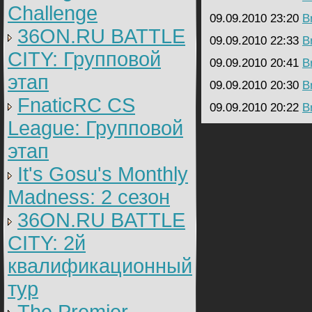
Challenge
09.09.2010 23:20
B
36ON.RU BATTLE
09.09.2010 22:33
B
CITY: Групповой
09.09.2010 20:41
B
этап
09.09.2010 20:30
B
FnaticRC CS
09.09.2010 20:22
B
League: Групповой
этап
It's Gosu's Monthly
Madness: 2 сезон
36ON.RU BATTLE
CITY: 2й
квалификационный
тур