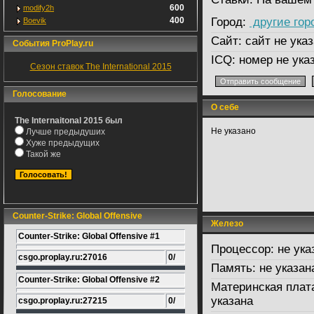
600
modify2h
400
Город:
другие гор
Boevik
Сайт:
сайт не указ
События ProPlay.ru
ICQ:
номер не ука
Сезон ставок The International 2015
Голосование
О себе
The Internaitonal 2015 был
Не указано
Лучше предыдуших
Хуже предыдущих
Такой же
Counter-Strike: Global Offensive
Железо
Counter-Strike: Global Offensive #1
Процессор:
не ука
csgo.proplay.ru:27016
0/
Память:
не указан
Counter-Strike: Global Offensive #2
Материнская плат
указана
csgo.proplay.ru:27215
0/