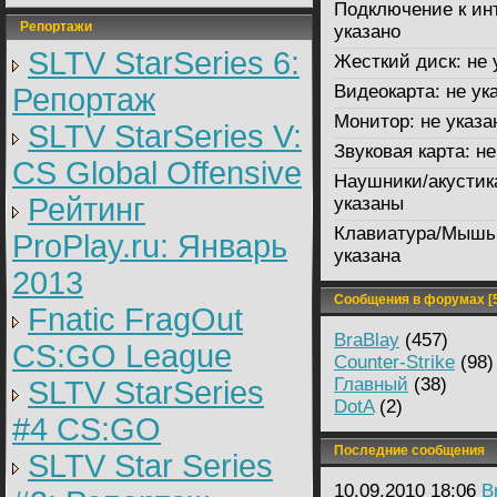
Подключение к ин
Репортажи
указано
SLTV StarSeries 6:
Жесткий диск:
не 
Видеокарта:
не ук
Репортаж
Монитор:
не указа
SLTV StarSeries V:
Звуковая карта:
не
CS Global Offensive
Наушники/акустик
Рейтинг
указаны
Клавиатура/Мышь
ProPlay.ru: Январь
указана
2013
Сообщения в форумах [5
Fnatic FragOut
BraBlay
(457)
CS:GO League
Counter-Strike
(98)
Главный
(38)
SLTV StarSeries
DotA
(2)
#4 CS:GO
Последние сообщения
SLTV Star Series
10.09.2010 18:06
B