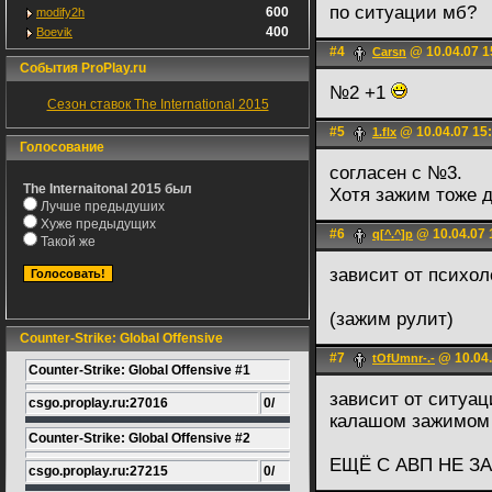
по ситуации мб?
600
modify2h
400
Boevik
#4
@ 10.04.07 1
Carsn
События ProPlay.ru
№2 +1
Сезон ставок The International 2015
#5
@ 10.04.07 15
1.flx
Голосование
согласен с №3.
The Internaitonal 2015 был
Хотя зажим тоже д
Лучше предыдуших
Хуже предыдущих
#6
@ 10.04.07 
q[^.^]p
Такой же
зависит от психол
(зажим рулит)
Counter-Strike: Global Offensive
#7
@ 10.04.
tOfUmnr-.-
Counter-Strike: Global Offensive #1
зависит от ситуац
csgo.proplay.ru:27016
0/
калашом зажимом 
Counter-Strike: Global Offensive #2
ЕЩЁ С АВП НЕ З
csgo.proplay.ru:27215
0/