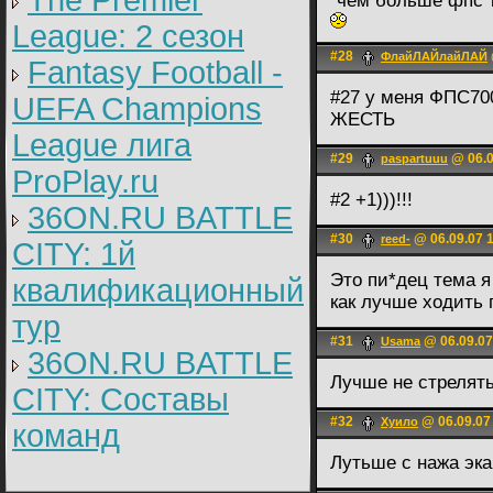
The Premier
"чем больше фпс т
League: 2 cезон
#28
ФлайЛАЙлайЛАЙ
Fantasy Football -
#27 у меня ФПС700
UEFA Champions
ЖЕСТЬ
League лига
#29
@ 06.0
paspartuuu
ProPlay.ru
#2 +1)))!!!
36ON.RU BATTLE
#30
@ 06.09.07 1
reed-
CITY: 1й
Это пи*дец тема я
квалификационный
как лучше ходить
тур
#31
@ 06.09.07
Usama
36ON.RU BATTLE
Лучше не стрелят
CITY: Составы
#32
@ 06.09.07
Хуило
команд
Лутьше с нажа экан