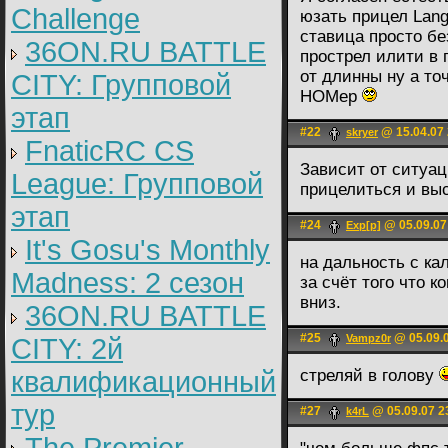
Challenge
юзать прицел Lan
ставица просто б
36ON.RU BATTLE
прострел илити в 
от длинны ну а то
CITY: Групповой
НОМер
этап
#22
@ 15.04.07 
skryer
FnaticRC CS
Зависит от ситуац
League: Групповой
прицелиться и вы
этап
#24
@ 05.09.07
Exp[p]
It's Gosu's Monthly
на дальность с ка
Madness: 2 сезон
за счёт того что 
вниз.
36ON.RU BATTLE
#25
@ 05.09.0
Vampz0r
CITY: 2й
квалификационный
стреляй в голову
тур
#27
@ 05.09.07 2
k4rL