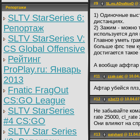
#9
@ 1
SL.eu.ADvaNceD
Репортажи
1) Одиночные выс
SLTV StarSeries 6:
дистанциях.
Репортаж
2) Зажим - можно т
используется для
SLTV StarSeries V:
Главное уметь гра
больше фпс тем ку
CS Global Offensive
достигается такое
Рейтинг
А вообще аффтар 
ProPlay.ru: Январь
#11
@ 10.04.
zzak-zak!
2013
Fnatic FragOut
Афтар убейся плз
CS:GO League
#12
@ 10.04.07
n3xt73
SLTV StarSeries
Не забывайте коман
rate 25000, cl_rate
#4 CS:GO
Они влияют на сп
SLTV Star Series
#13
@ 11.04.
patyhard