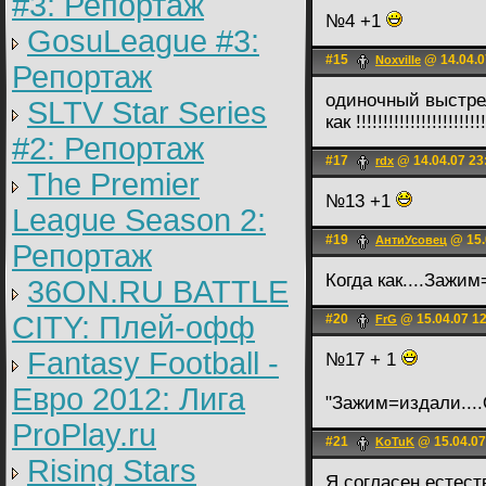
#3: Репортаж
№4 +1
GosuLeague #3:
#15
@ 14.04.0
Noxville
Репортаж
одиночный выстрел 
SLTV Star Series
как !!!!!!!!!!!!!!!!!!!!!!!
#2: Репортаж
#17
@ 14.04.07 23
rdx
The Premier
№13 +1
League Season 2:
#19
@ 15.
АнтиУсовец
Репортаж
Когда как....Зажи
36ON.RU BATTLE
CITY: Плей-офф
#20
@ 15.04.07 1
FrG
Fantasy Football -
№17 + 1
Евро 2012: Лига
"Зажим=издали...
ProPlay.ru
#21
@ 15.04.07
KoTuK
Rising Stars
Я согласен естест