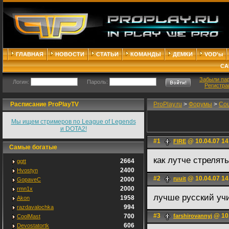
ГЛАВНАЯ
НОВОСТИ
СТАТЬИ
КОМАНДЫ
ДЕМКИ
VOD'ы
СА
Забыли па
Логин:
Пароль:
Регистра
Расписание ProPlayTV
ProPlay.ru
>
Форумы
>
Cou
Мы ищем стримеров по League of Legends
и DOTA2!
#1
@ 10.04.07 14
FIRE
Самые богатые
как лутче стреля
2664
ggtt
2400
Hvostyn
#2
@ 10.04.07 14
ruuit
2000
GopaveC
2000
rmn1x
лучше русский уч
1958
Akon
994
razdavalochka
#3
@ 10.
700
farshirovannyj
CoolMast
606
Devostatortk