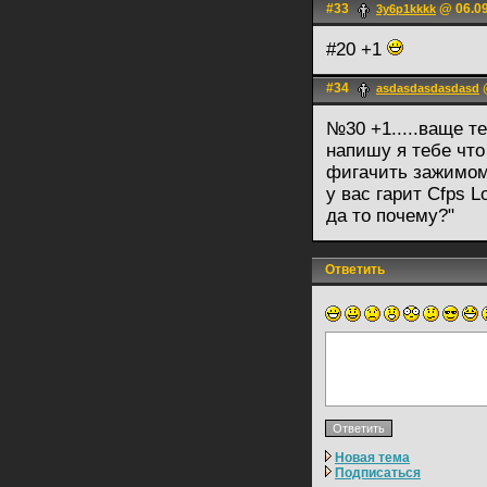
#33
@ 06.09
3y6p1kkkk
#20 +1
#34
@
asdasdasdasdasd
№30 +1.....ваще тем
напишу я тебе что
фигачить зажимом..
у вас гарит Cfps 
да то почему?"
Ответить
Новая тема
Подписаться