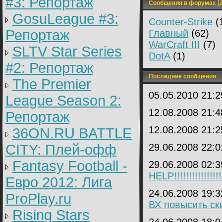
#3: Репортаж
Сообщения в форумах [2
GosuLeague #3:
Counter-Strike
(
Репортаж
Главный
(62)
WarCraft III
(7)
SLTV Star Series
DotA
(1)
#2: Репортаж
Последние сообщения
The Premier
05.05.2010 21:
League Season 2:
12.08.2008 21:
Репортаж
12.08.2008 21:
36ON.RU BATTLE
CITY: Плей-офф
29.06.2008 22:
Fantasy Football -
29.06.2008 02:
HELP!!!!!!!!!!!!!!!
Евро 2012: Лига
24.06.2008 19:
ProPlay.ru
ВХ повысить ск
Rising Stars