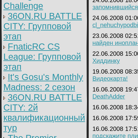
24.06.2008 18:
Challenge
запомнившийся
36ON.RU BATTLE
24.06.2008 01:
CITY: Групповой
cl_nehuchypodbir
этап
23.06.2008 02:
найден инопла
FnaticRC CS
22.06.2008 15:
League: Групповой
Хиддинку
этап
19.06.2008 08:
It's Gosu's Monthly
Видеокарта!
Madness: 2 сезон
16.06.2008 19:
36ON.RU BATTLE
DeathAdder
CITY: 2й
16.06.2008 18:
квалификационный
16.06.2008 17:
тур
16.06.2008 17:
подскажите плиз