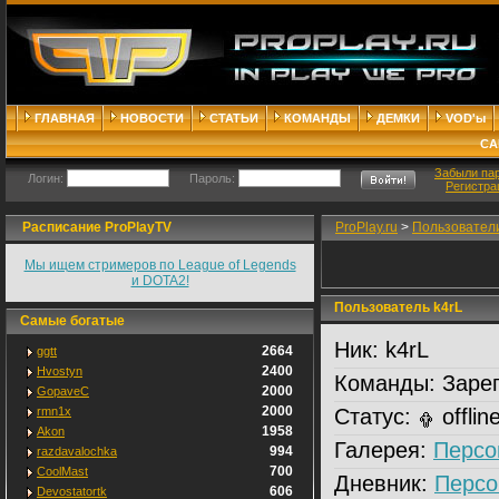
ГЛАВНАЯ
НОВОСТИ
СТАТЬИ
КОМАНДЫ
ДЕМКИ
VOD'ы
СА
Забыли па
Логин:
Пароль:
Регистра
Расписание ProPlayTV
ProPlay.ru
>
Пользовател
Мы ищем стримеров по League of Legends
и DOTA2!
Пользователь k4rL
Самые богатые
Ник:
k4rL
2664
ggtt
2400
Hvostyn
Команды:
Зарег
2000
GopaveC
2000
rmn1x
Статус:
offlin
1958
Akon
Галерея:
Персо
994
razdavalochka
700
CoolMast
Дневник:
Персо
606
Devostatortk