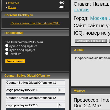
600
modify2h
Ставки:
На ваш
400
Boevik
ставки
События ProPlay.ru
Город:
Москва 
Сезон ставок The International 2015
Сайт:
сайт не у
ICQ:
номер не у
Голосование
The Internaitonal 2015 был
Лучше предыдуших
О себе
Хуже предыдущих
Такой же
Професионально играю в
Counter-Strike: Global Offensive
Counter-Strike: Global Offensive #1
csgo.proplay.ru:27016
0/
Железо
Counter-Strike: Global Offensive #2
Процессор:
Inte
Duo 2.4 Mhz
csgo.proplay.ru:27215
0/