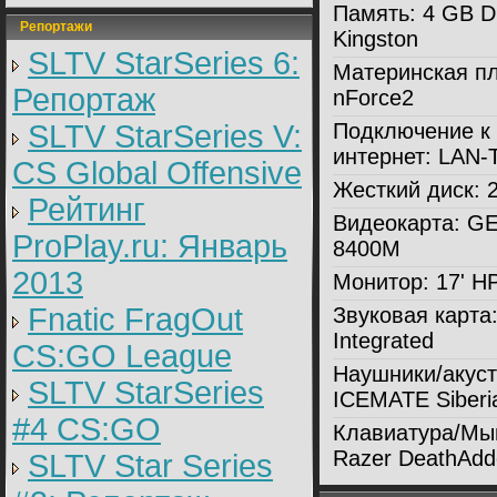
Память:
4 GB 
Репортажи
Kingston
SLTV StarSeries 6:
Материнская пл
Репортаж
nForce2
SLTV StarSeries V:
Подключение к
интернет:
LAN-
CS Global Offensive
Жесткий диск:
2
Рейтинг
Видеокарта:
GE
ProPlay.ru: Январь
8400M
2013
Монитор:
17' H
Fnatic FragOut
Звуковая карта
Integrated
CS:GO League
Наушники/акуст
SLTV StarSeries
ICEMATE Siberia
#4 CS:GO
Клавиатура/Мы
Razer DeathAdd
SLTV Star Series