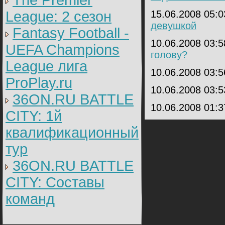
The Premier
League: 2 cезон
15.06.2008 05:
девушкой
Fantasy Football -
10.06.2008 03:
UEFA Champions
голову?
League лига
10.06.2008 03:
ProPlay.ru
10.06.2008 03:
36ON.RU BATTLE
10.06.2008 01:
CITY: 1й
квалификационный
тур
36ON.RU BATTLE
CITY: Составы
команд