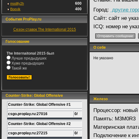
600
modify2h
400
Город:
другие гор
Boevik
Сайт:
сайт не указ
События ProPlay.ru
ICQ:
номер не ука
Сезон ставок The International 2015
Голосование
О себе
The Internaitonal 2015 был
Не указано
Лучше предыдуших
Хуже предыдущих
Такой же
Counter-Strike: Global Offensive
Железо
Counter-Strike: Global Offensive #1
Процессор:
новый
csgo.proplay.ru:27016
0/
Память:
M3M0R3
Counter-Strike: Global Offensive #2
Материнская плат
csgo.proplay.ru:27215
0/
Подключение к ин