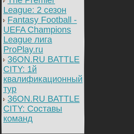
The Premier
League: 2 cезон
Fantasy Football -
UEFA Champions
League лига
ProPlay.ru
36ON.RU BATTLE
CITY: 1й
квалификационный
тур
36ON.RU BATTLE
CITY: Составы
команд