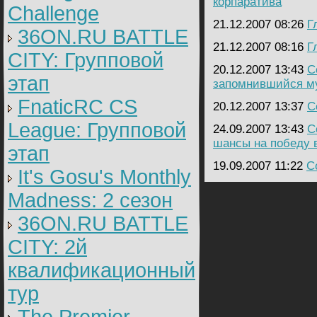
корпаратива
Challenge
21.12.2007 08:26
Г
36ON.RU BATTLE
21.12.2007 08:16
Г
CITY: Групповой
20.12.2007 13:43
C
этап
запомнившийся м
FnaticRC CS
20.12.2007 13:37
C
League: Групповой
24.09.2007 13:43
C
шансы на победу в
этап
19.09.2007 11:22
C
It's Gosu's Monthly
Madness: 2 сезон
36ON.RU BATTLE
CITY: 2й
квалификационный
тур