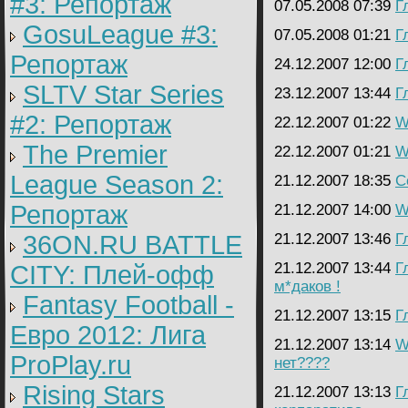
#3: Репортаж
07.05.2008 07:39
Г
GosuLeague #3:
07.05.2008 01:21
Г
Репортаж
24.12.2007 12:00
Г
SLTV Star Series
23.12.2007 13:44
Г
#2: Репортаж
22.12.2007 01:22
W
The Premier
22.12.2007 01:21
W
League Season 2:
21.12.2007 18:35
C
Репортаж
21.12.2007 14:00
W
36ON.RU BATTLE
21.12.2007 13:46
Г
21.12.2007 13:44
Г
CITY: Плей-офф
м*даков !
Fantasy Football -
21.12.2007 13:15
Г
Евро 2012: Лига
21.12.2007 13:14
W
ProPlay.ru
нет????
Rising Stars
21.12.2007 13:13
Г