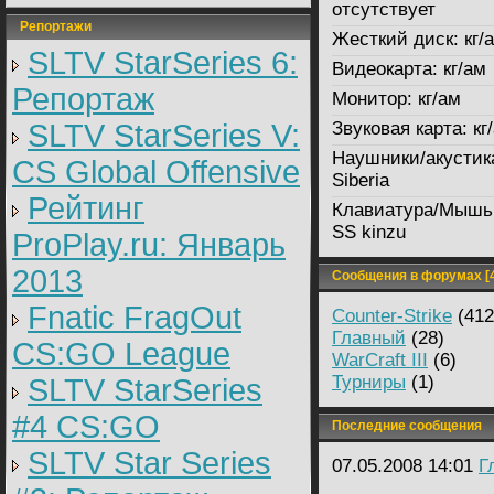
отсутствует
Репортажи
Жесткий диск:
кг/
SLTV StarSeries 6:
Видеокарта:
кг/ам
Репортаж
Монитор:
кг/ам
SLTV StarSeries V:
Звуковая карта:
кг
Наушники/акустик
CS Global Offensive
Siberia
Рейтинг
Клавиатура/Мышь
SS kinzu
ProPlay.ru: Январь
2013
Сообщения в форумах [4
Fnatic FragOut
Counter-Strike
(412
Главный
(28)
CS:GO League
WarCraft III
(6)
Турниры
(1)
SLTV StarSeries
#4 CS:GO
Последние сообщения
SLTV Star Series
07.05.2008 14:01
Г