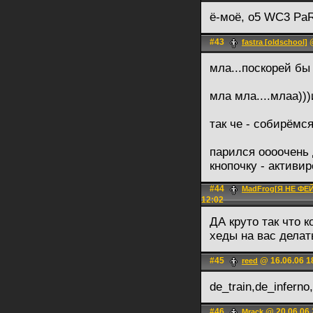
ё-моё, о5 WC3 Pa
#43
@
fastra [oldschool]
мла...поскорей бы
мла мла....млаа))
так че - собирёмс
парился оооочень 
кнопочку - активир
#44
MadFrog[Я НЕ Ф
12:02
ДА круто так что 
хеды на вас делать
#45
@ 16.06.06 1
reed
de_train,de_inferno
#46
@ 20.06.06 
Mrack