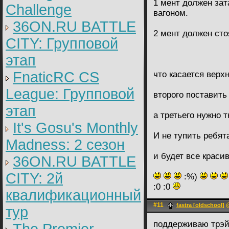
1 мент должен зат
Challenge
вагоном.
36ON.RU BATTLE
2 мент должен стоя
CITY: Групповой
этап
FnaticRC CS
что касается верх
League: Групповой
второго поставить
этап
а третьего нужно т
It's Gosu's Monthly
И не тупить ребят
Madness: 2 сезон
и будет все краси
36ON.RU BATTLE
CITY: 2й
:%)
:0 :0
квалификационный
#11
@
fastra [oldschool]
тур
поддерживаю трэйн)