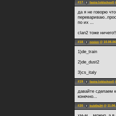
#17
@
fastra [oldschool]
да я не говорю чт
перевариваю..прос
по их ...
clan2 тоже ничего!!
#18
@ 10.06.06
nexion
1)de_train
2)de_dust2
3)cs_italy
#19
@
fastra [oldschool]
давайте сделаем к
конечно...
#20
@ 11.06.
buld0g2H
хм-м... можно, а 