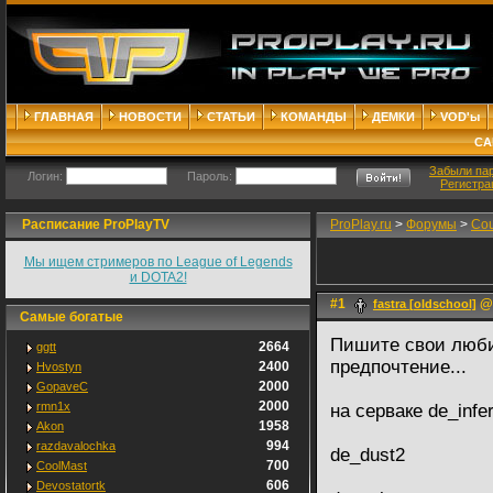
ГЛАВНАЯ
НОВОСТИ
СТАТЬИ
КОМАНДЫ
ДЕМКИ
VOD'ы
СА
Забыли па
Логин:
Пароль:
Регистра
Расписание ProPlayTV
ProPlay.ru
>
Форумы
>
Cou
Мы ищем стримеров по League of Legends
и DOTA2!
#1
@ 
fastra [oldschool]
Самые богатые
Пишите свои люби
2664
ggtt
предпочтение...
2400
Hvostyn
2000
GopaveC
2000
rmn1x
на серваке de_infe
1958
Akon
994
razdavalochka
de_dust2
700
CoolMast
606
Devostatortk