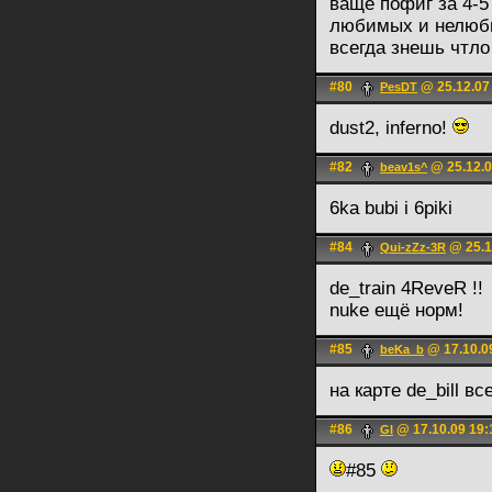
ваще пофиг за 4-5 
любимых и нелюбим
всегда знешь чтло 
#80
@ 25.12.07
PesDT
dust2, inferno!
#82
@ 25.12.0
beav1s^
6ka bubi i 6piki
#84
@ 25.1
Qui-zZz-3R
de_train 4ReveR !!
nuke ещё норм!
#85
@ 17.10.0
beKa_b
на карте de_bill в
#86
@ 17.10.09 19:
Gl
#85