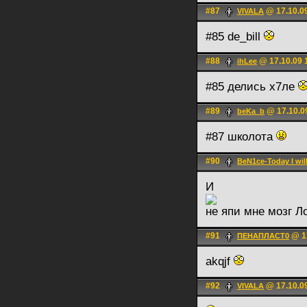
#87
@ 17.10.09
VIVALA
#85 de_bill
#88
@ 17.10.09 
ihLee
#85 делись х7ле
#89
@ 17.10.0
beKa_b
#87 школота
#90
BeN1ce-Today I will
И
не япи мне мозг Л
#91
@ 17
ПЕНАПЛАСТ0
akqjf
#92
@ 17.10.0
VIVALA