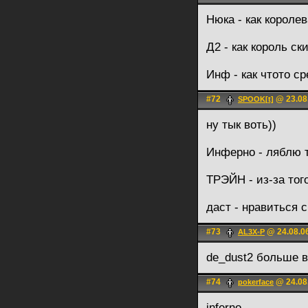
Нюка - как королев
Д2 - как король ск
Инф - как чтото с
#72
@ 23.08
SPOOK[t]
ну тык воть))
Инферно - ляблю т
ТРЭЙН - из-за того
даст - нравиться 
#73
@ 24.08.0
AL3X-P
de_dust2 больше в
#74
@ 24.08
pokerface
inferno