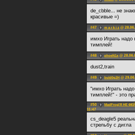
de_cbble... не зна
красивые =)
#47
@ 28.06.
m a r k i z
имхо Играть надо 
тимплей!
#48
@ 28.06.
phoeN1x
dust2,train
#49
@ 29.06.
buld0g2H
"имхо Играть надо
тимплей!" - это п
#50
MadFrog[Я НЕ Ф
11:47
cs_deagle5 реальн
стрельбу с дигла