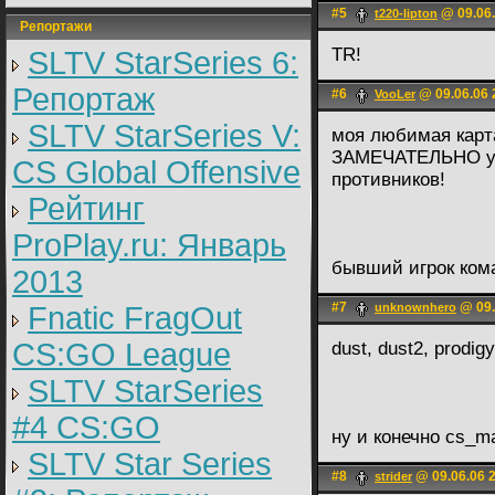
#5
@ 09.06.
t220-lipton
Репортажи
TR!
SLTV StarSeries 6:
Репортаж
#6
@ 09.06.06 
VooLer
SLTV StarSeries V:
моя любимая карта
ЗАМЕЧАТЕЛЬНО уд
CS Global Offensive
противников!
Рейтинг
ProPlay.ru: Январь
бывший игрок кома
2013
#7
@ 09.
Fnatic FragOut
unknownhero
CS:GO League
dust, dust2, prodigy
SLTV StarSeries
#4 CS:GO
ну и конечно cs_ma
SLTV Star Series
#8
@ 09.06.06 
strider