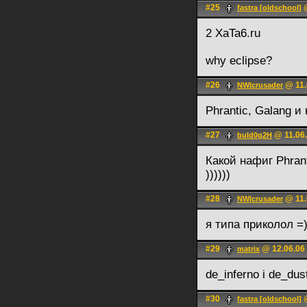
#25
@
fastra [oldschool]
2 XaTa6.ru
why eclipse?
#26
@ 11.
NW|crusader
Phrantic, Galang и
#27
@ 11.06.
buld0g2H
Какой нафиг Phrant
))))))
#28
@ 11.
NW|crusader
я типа приколол =
#29
@ 12.06.06
matrix
de_inferno i de_dus
#30
@
fastra [oldschool]