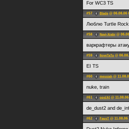
For WC3 TS
#57
@ 06.08.06 
Blade
Люблю Turtle Rock 
#58
@ 06.08
Navi-Xrabr
варкрафтеры атак
#59
@ 06.08.
IloveTaTu
EI TS
#60
@ 11.08.0
messiah
nuke, train
#61
@ 11.08.06
ops[A]
de_dust2 and de_in
#62
@ 11.08.06 
FausT