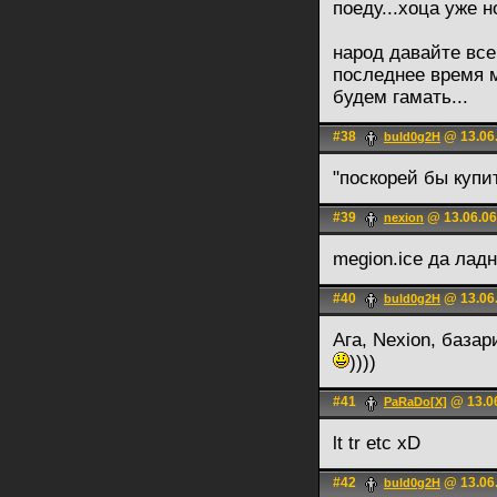
поеду...хоца уже н
народ давайте все
последнее время м
будем гамать...
#38
@ 13.06.
buld0g2H
"поскорей бы купи
#39
@ 13.06.06
nexion
megion.ice да лад
#40
@ 13.06.
buld0g2H
Ага, Nexion, база
))))
#41
@ 13.06
PaRaDo[X]
lt tr etc xD
#42
@ 13.06.
buld0g2H