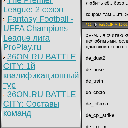
The Premier
любить её...бэээ...
League: 2 cезон
конром там быть ж
Fantasy Football -
#12
@ 10.06.
buld0g2H
UEFA Champions
хм-м... я считаю
League лига
нелюбимыми, если 
ProPlay.ru
одинаково хорошо 
36ON.RU BATTLE
de_dust2
CITY: 1й
de_nuke
квалификационный
de_train
тур
36ON.RU BATTLE
de_cbble
CITY: Составы
de_inferno
команд
de_cpl_strike
de_cpl_mill