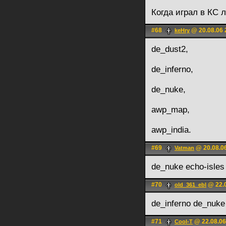
Когда играл в КС
#68
@ 20.08.06 
keHry
de_dust2,
de_inferno,
de_nuke,
awp_map,
awp_india.
#69
@ 20.08.0
Vatman
de_nuke echo-isles 
#70
@ 22.0
old_361_ebl
de_inferno de_nuke
#71
@ 22.08.06
Cool-T