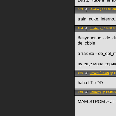
Dust2 Nuke Infern
#63
@ 11.08.06
-Smile-
train, nuke, inferno..
#64
@ 16.08.06
frosteg
безусловно - de_dus
de_cbble
а так же - de_cpl_mi
ну еще мона серию
#65
@ 16
DreamS`TowN
haha LT xDD
#66
@ 16.08.0
Sh!mmy
MAELSTROM > all 