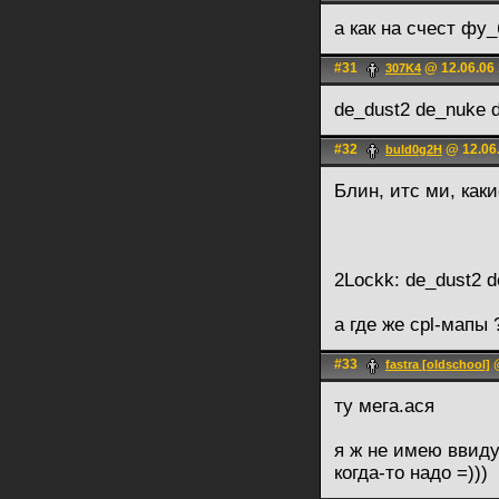
а как на счест фу_
#31
@ 12.06.06 
307K4
de_dust2 de_nuke d
#32
@ 12.06.
buld0g2H
Блин, итс ми, каки
2Lockk: de_dust2 d
а где же cpl-мапы 
#33
@
fastra [oldschool]
ту мега.ася
я ж не имею ввиду
когда-то надо =)))