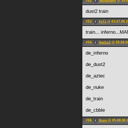
#52
@ 29.0
Vassemann
dust2 train
#53
@ 03.07.06 2
FeT1
train... inferno...M
#54
@ 05.08.0
Rad1uZ
de_inferno
de_dust2
de_aztec
de_nuke
de_train
de_cbble
#56
@ 05.08.06 
Rony