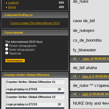
de_nuke
600
modify2h
400
Boevik
События ProPlay.ru
свои de_bill
Сезон ставок The International 2015
de_nukepro
Голосование
cs_de_boombla
The Internaitonal 2015 был
Лучше предыдуших
fy_bluewater
Хуже предыдущих
Такой же
#2
@ 09.06.06 2
-Oko-
de_bill ahaha
Counter-Strike: Global Offensive
#3
@ 09.06.06 
Alex_II
Counter-Strike: Global Offensive #1
de_nuke ^^ старен
csgo.proplay.ru:27016
0/
#4
@ 09.06.06 20
tJaY
Counter-Strike: Global Offensive #2
NUKE 0nly and 4eve
csgo.proplay.ru:27215
0/