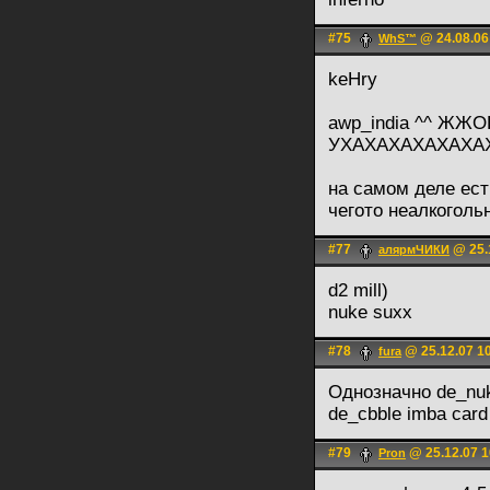
#75
@ 24.08.06
WhS™
keHry
awp_india ^^ ЖЖО
УХАХАХАХАХАХА
на самом деле ест
чегото неалкогольн
#77
@ 25.
алярмЧИКИ
d2 mill)
nuke suxx
#78
@ 25.12.07 1
fura
Однозначно de_nu
de_cbble imba card
#79
@ 25.12.07 1
Pron