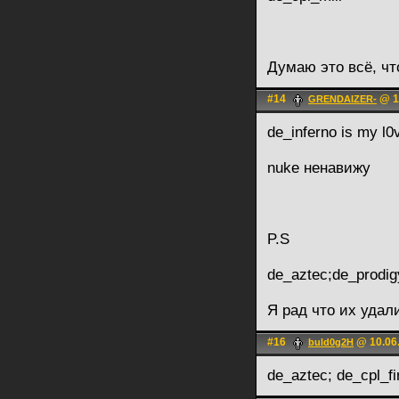
Думаю это всё, чт
#14
@ 1
GRENDAIZER-
de_inferno is my l0
nuke ненавижу
P.S
de_aztec;de_prodig
Я рад что их уда
#16
@ 10.06.
buld0g2H
de_aztec; de_cpl_fi