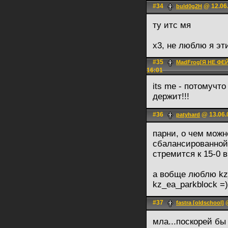
#34
@ 12.06.
buld0g2H
ту итс мя
х3, не люблю я э
#35
MadFrog[Я НЕ Ф
16:01
its me - потомучто
держит!!!
#36
@ 13.06.
patyhard
парни, о чем можн
сбалансированной
стремится к 15-0 в
а вобще люблю kz_
kz_ea_parkblock =)
#37
@
fastra [oldschool]
мла...поскорей бы 