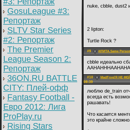
#3: Репортаж
nuke, cbble, dust
GosuLeague #3:
Репортаж
SLTV Star Series
2 lipton:
#2: Репортаж
Turtle Rock ?
The Premier
#9
ИЛИТА.Same Perso
League Season 2:
cbble идеально с
Репортаж
AAHAHHHAAHAHA
36ON.RU BATTLE
#10
MadFrog[Я НЕ Ф
08:39
CITY: Плей-офф
люблю de_train от
Fantasy Football -
всегда есть возмо
рашавать!
Евро 2012: Лига
Что касается мент
ProPlay.ru
это крайне сложно
Rising Stars