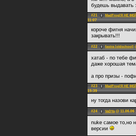
будешь выдавать 
#21
MadFrog[Я НЕ Ф
11:07
короче фигня нач
закрывать!!!
#22
@
fastra [oldschool]
хатаб - по тебе фи
даже хорошая тем
а про призы - пофи
#23
MadFrog[Я НЕ Ф
15:39
ну тогда назови ка
#24
@ 11.06.06 
VaDYa
nuke самое то,но 
версии