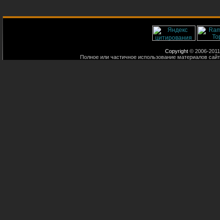
Copyright
© 2006-2011
Полное или частичное использование материалов сайт