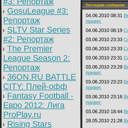
#3: Репортаж
Последние сообщения
GosuLeague #3:
04.06.2010 08:31
B
Репортаж
привет.
SLTV Star Series
04.06.2010 08:19
C
#2: Репортаж
03.06.2010 23:33
C
The Premier
03.06.2010 23:33
C
League Season 2:
03.06.2010 23:31
C
Репортаж
03.06.2010 23:29
B
привет.
36ON.RU BATTLE
03.06.2010 23:23
B
CITY: Плей-офф
привет.
Fantasy Football -
03.06.2010 23:16
B
привет.
Евро 2012: Лига
03.06.2010 18:44
B
ProPlay.ru
28.05.2010 21:28
B
Rising Stars