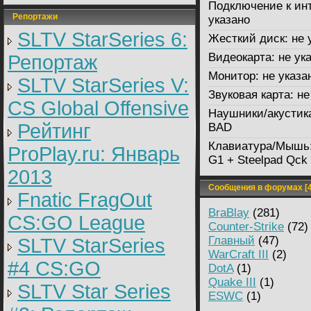
Подключение к инт
Репортажи
указано
SLTV StarSeries 6:
Жесткий диск:
не 
Видеокарта:
не ук
Репортаж
Монитор:
не указа
SLTV StarSeries V:
Звуковая карта:
не
CS Global Offensive
Наушники/акустик
Рейтинг
BAD
Клавиатура/Мышь
ProPlay.ru: Январь
G1 + Steelpad Qck
2013
Сообщения в форумах [4
Fnatic FragOut
BraBlay
(281)
CS:GO League
Counter-Strike
(72)
Главный
(47)
SLTV StarSeries
WarCraft III
(2)
#4 CS:GO
DotA
(1)
Quake III
(1)
SLTV Star Series
ESWC
(1)