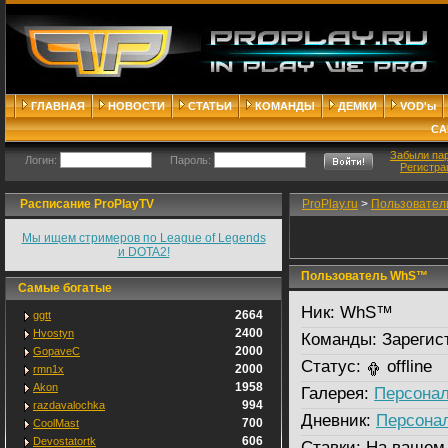
ГЛАВНАЯ
НОВОСТИ
СТАТЬИ
КОМАНДЫ
ДЕМКИ
VOD'ы
СА
Забыли па
Логин:
Пароль:
Регистра
Расписание ProPlayTV
ProPlay.ru
>
Пользовател
Мы ищем стримеров по League of Legends
и DOTA2!
Пользователь WhS™
Самые богатые
Ник:
WhS™
2664
ggtt
2400
Hvostyn
Команды:
Зарегис
2000
GopaveC
Статус:
offline
2000
rmn1x
1958
Akon
Галерея:
Персонал
994
razdavalochka
Дневник:
Персона
700
CoolMast
606
Devostatortk
Ставки:
На вашем