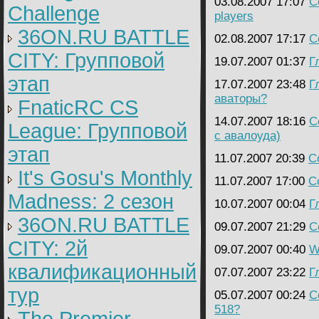
03.08.2007 17:07
C
Challenge
players
36ON.RU BATTLE
02.08.2007 17:17
C
CITY: Групповой
19.07.2007 01:37
Г
этап
17.07.2007 23:48
Г
аваторы?
FnaticRC CS
14.07.2007 18:16
C
League: Групповой
с авалоуда)
этап
11.07.2007 20:39
C
It's Gosu's Monthly
11.07.2007 17:00
C
Madness: 2 сезон
10.07.2007 00:04
Г
36ON.RU BATTLE
09.07.2007 21:29
C
CITY: 2й
09.07.2007 00:40
W
квалификационный
07.07.2007 23:22
Г
тур
05.07.2007 00:24
C
518?