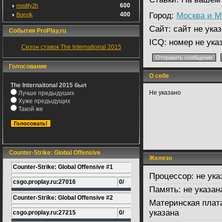
600
modify2h
400
Город:
Москва и 
Boevik
Сайт:
сайт не указ
События ProPlay.ru
ICQ:
номер не ука
Сезон ставок The International 2015
Голосование
О себе
The Internaitonal 2015 был
Не указано
Лучше предыдуших
Хуже предыдущих
Такой же
Counter-Strike: Global Offensive
Железо
Counter-Strike: Global Offensive #1
Процессор:
не ука
csgo.proplay.ru:27016
0/
Память:
не указан
Counter-Strike: Global Offensive #2
Материнская плат
указана
csgo.proplay.ru:27215
0/