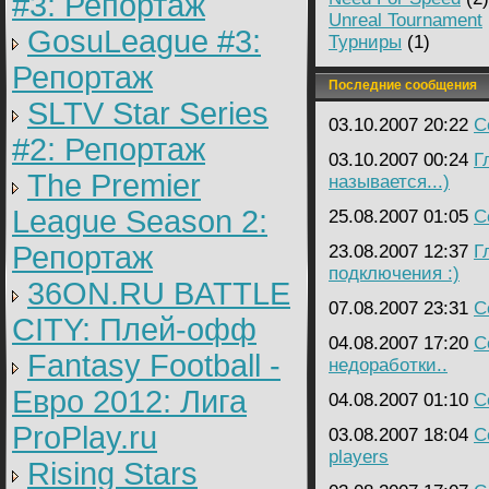
#3: Репортаж
Unreal Tournament
GosuLeague #3:
Турниры
(1)
Репортаж
Последние сообщения
SLTV Star Series
03.10.2007 20:22
C
#2: Репортаж
03.10.2007 00:24
Г
The Premier
называется...)
League Season 2:
25.08.2007 01:05
C
Репортаж
23.08.2007 12:37
Г
подключения :)
36ON.RU BATTLE
07.08.2007 23:31
C
CITY: Плей-офф
04.08.2007 17:20
C
Fantasy Football -
недоработки..
Евро 2012: Лига
04.08.2007 01:10
C
ProPlay.ru
03.08.2007 18:04
C
players
Rising Stars