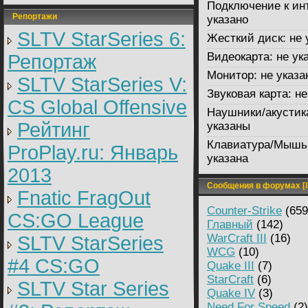
Подключение к ин
Репортажи
указано
SLTV StarSeries 6:
Жесткий диск:
не 
Видеокарта:
не ук
Репортаж
Монитор:
не указа
SLTV StarSeries V:
Звуковая карта:
не
CS Global Offensive
Наушники/акустик
Рейтинг
указаны
Клавиатура/Мышь
ProPlay.ru: Январь
указана
2013
Сообщения в форумах [8
Fnatic FragOut
Counter-Strike
(659
CS:GO League
Главный
(142)
WarCraft III
(16)
SLTV StarSeries
WCG
(10)
#4 CS:GO
Quake III
(7)
StarCraft
(6)
SLTV Star Series
Quake IV
(3)
Need For Speed
(2)