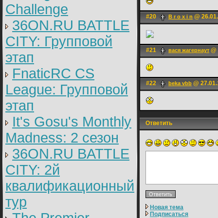
Challenge
#20
@ 26.01.
B r o x i n
36ON.RU BATTLE
CITY: Групповой
#21
@ 
вася жагернаут
этап
FnaticRC CS
#22
@ 27.01.
beka vbb
League: Групповой
этап
It's Gosu's Monthly
Ответить
Madness: 2 сезон
36ON.RU BATTLE
CITY: 2й
квалификационный
тур
Новая тема
Подписаться