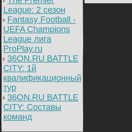
The Premier
League: 2 cезон
Fantasy Football -
UEFA Champions
League лига
ProPlay.ru
36ON.RU BATTLE
CITY: 1й
квалификационный
тур
36ON.RU BATTLE
CITY: Составы
команд