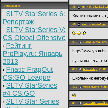
Репортажи
#8
@ 26.01.13 1
alx_n
SLTV StarSeries 6:
Хватит спамить, о
Репортаж
#9
невозмутимый джо
SLTV StarSeries V:
CS Global Offensive
#10
Потрошитель мух
Рейтинг
http://www.youtub
ProPlay.ru: Январь
2013
ну ты понял автор
Fnatic FragOut
#11
@ 26.01.
beka vbb
CS:GO League
школьнник негоду
SLTV StarSeries
#12
@ 26.
valya MJimh
#4 CS:GO
SLTV Star Series
#13
Halerik[ВеликиЙ 