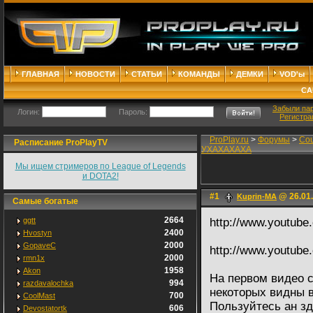
ГЛАВНАЯ
НОВОСТИ
СТАТЬИ
КОМАНДЫ
ДЕМКИ
VOD'ы
СА
Забыли па
Логин:
Пароль:
Регистра
ProPlay.ru
>
Форумы
>
Cou
Расписание ProPlayTV
УХАХАХАХА
Мы ищем стримеров по League of Legends
и DOTA2!
#1
@ 26.01.
Kuprin-MA
Самые богатые
2664
ggtt
http://www.youtub
2400
Hvostyn
2000
GopaveC
http://www.youtub
2000
rmn1x
1958
Akon
На первом видео с
994
razdavalochka
некоторых видны в
700
CoolMast
Пользуйтесь ан зд
606
Devostatortk