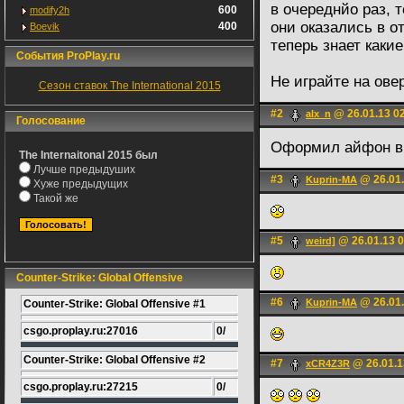
в очереднйо раз, т
600
modify2h
они оказались в о
400
Boevik
теперь знает каки
События ProPlay.ru
Не играйте на овер
Сезон ставок The International 2015
#2
@ 26.01.13 0
alx_n
Голосование
Оформил айфон в
The Internaitonal 2015 был
Лучше предыдуших
#3
@ 26.01.
Kuprin-MA
Хуже предыдущих
Такой же
#5
@ 26.01.13 0
weird]
Counter-Strike: Global Offensive
#6
@ 26.01.
Kuprin-MA
Counter-Strike: Global Offensive #1
csgo.proplay.ru:27016
0/
Counter-Strike: Global Offensive #2
#7
@ 26.01.1
xCR4Z3R
csgo.proplay.ru:27215
0/