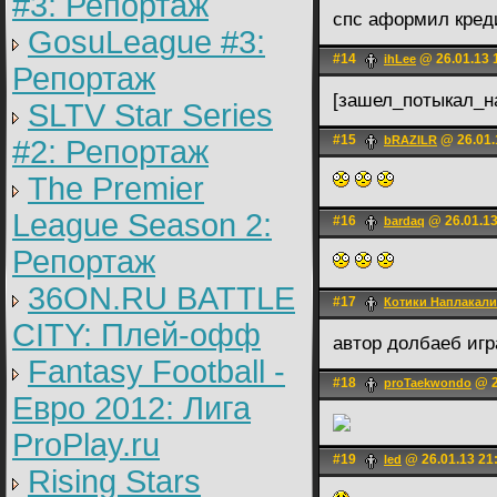
#3: Репортаж
спс аформил кред
GosuLeague #3:
#14
@ 26.01.13 
ihLee
Репортаж
[зашел_потыкал_
SLTV Star Series
#15
@ 26.01.
bRAZILR
#2: Репортаж
The Premier
League Season 2:
#16
@ 26.01.13
bardaq
Репортаж
36ON.RU BATTLE
#17
Котики Наплакали
CITY: Плей-офф
автор долбаеб игр
Fantasy Football -
#18
@ 2
proTaekwondo
Евро 2012: Лига
ProPlay.ru
#19
@ 26.01.13 21
led
Rising Stars