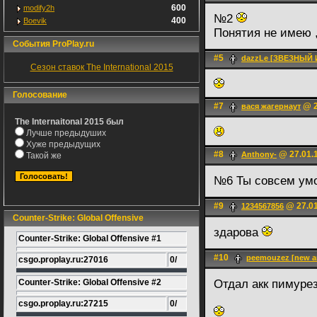
600
modify2h
№2
400
Boevik
Понятия не имею 
События ProPlay.ru
#5
dazzLe [ЗВЕЗНЫЙ 
Сезон ставок The International 2015
Голосование
#7
@ 2
вася жагернаут
The Internaitonal 2015 был
Лучше предыдуших
Хуже предыдущих
#8
@ 27.01.1
Anthony-
Такой же
№6 Ты совсем ум
#9
@ 27.01
1234567856
Counter-Strike: Global Offensive
здарова
Counter-Strike: Global Offensive #1
#10
peemouzez [new а
csgo.proplay.ru:27016
0/
Counter-Strike: Global Offensive #2
Отдал акк пимуре
csgo.proplay.ru:27215
0/