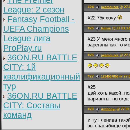
The Premier
League: 2 cезон
#24
@ 27.0
peemouzez
Fantasy Football -
#22 75к хочу
UEFA Champions
#25
@ 27.01.12
leniva-
League лига
#23 У меня много 
зареганы как то м
ProPlay.ru
36ON.RU BATTLE
#26
@ 27.0
peemouzez
CITY: 1й
квалификационный
#27
@ 27.0
1234567856
тур
#25
дай хоть какой, п
36ON.RU BATTLE
варианты, но олд
CITY: Составы
#28
@ 27.01
Anthony-
команд
и тут ленива так
зы спасибище офк