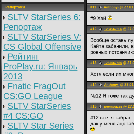
Репортажи
#11
@ 27.01.
Anthony-
SLTV StarSeries 6:
#9 Хай
Репортаж
#12
@ 27.0
1234567856
SLTV StarSeries V:
Вообще оставь луч
CS Global Offensive
Кайта забанили, в
ровных потсанчико
Рейтинг
#13
@ 27.0
1234567856
ProPlay.ru: Январь
Хотя если их мно
2013
Fnatic FragOut
#14
@ 27.01
Anthony-
CS:GO League
№12 Я тоже так д
SLTV StarSeries
#15
@ 27.0
peemouzez
#4 CS:GO
#12 всё. я забрал.
SLTV Star Series
дак у меня ацк заб