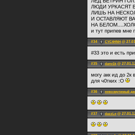
ЛЕД ВЕТРИН ГО
ЛЮДИ УРКАСЯТ 
ЛИШЬ НА НЕСКО
И ОСТАВЛЯЮТ В
НА БЕЛОМ....ХО
и тут припев мне 
#34
@ 27.01
CYC4HNH
#33 это и есть пр
#35
@ 27.01.1
danv1k
могу акк ид до 2к
для ч0тких :О
#36
невозмутимый д
#37
@ 27.01.1
dazzLe