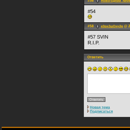
#56
Новогодний_Nev
#54
#58
@ 2
к0рн3шОнч3g
#57 SVIN
R.I.P.
Ответить
Новая тема
Подписаться