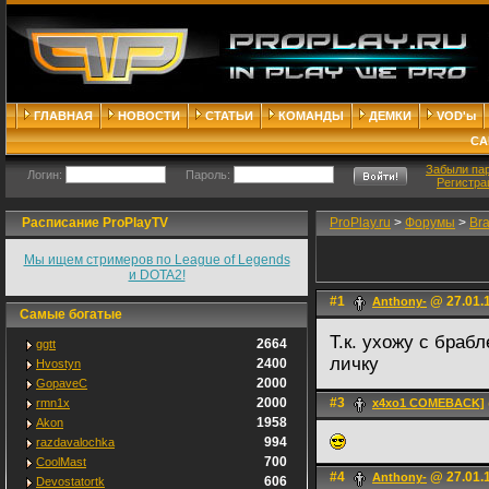
ГЛАВНАЯ
НОВОСТИ
СТАТЬИ
КОМАНДЫ
ДЕМКИ
VOD'ы
СА
Забыли па
Логин:
Пароль:
Регистра
Расписание ProPlayTV
ProPlay.ru
>
Форумы
>
Br
Мы ищем стримеров по League of Legends
и DOTA2!
#1
@ 27.01.1
Anthony-
Самые богатые
Т.к. ухожу с браб
2664
ggtt
личку
2400
Hvostyn
2000
GopaveC
2000
#3
rmn1x
x4xo1 COMEBACK]
1958
Akon
994
razdavalochka
700
CoolMast
#4
@ 27.01.1
Anthony-
606
Devostatortk