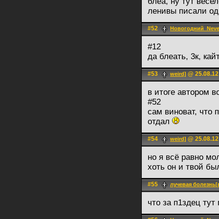
блеа, ну тут весе
ленивы писали о
#52
Новогодний_Nev
#12
да блеать, 3к, ка
#53
@ 25.08.12
weird]
в итоге автором 
#52
сам виноват, что 
отдал
#54
@ 25.08.12
weird]
но я всё равно мо
хоть он и твой бы
#55
лучевая болезнь[
что за п1здец тут