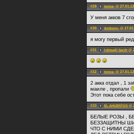
#29
@ 27.01.12
leniva-
У меня акков 7 сг
#30
@ 27.01.
Anthony-
я могу первый ре
#31
@ 2
[ч0ткий] Sw1ft
#32
@ 27.01.12
leniva-
2 акка отдал , 1 з
маиле , пропали
Этот пока себе о
#33
@ 2
EL AHUENTOS
БЕЛЫЕ РОЗЫ , 
БЕЗЗАЩИТНЫ Ш
ЧТО С НИМИ СД