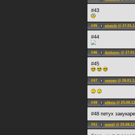
#43
#45
@ 27.01.1
piratz0r
#44
#46
@ 27.01
Anthony-
#45
#47
@ 28.01.1
nevoen
#49
@ 25.08.12
p0keta
#48 петух закукар
#51
@ 25.08.12
weird]