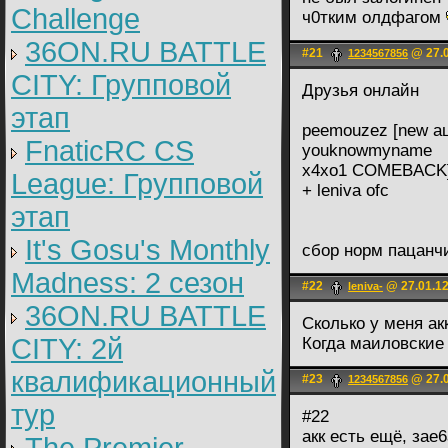
Challenge
ч0тким олдфагом
36ON.RU BATTLE
#21
@ 27.0
1234567856
CITY: Групповой
Друзья онлайн
этап
peemouzez [new ац
FnaticRC CS
youknowmyname
x4xo1 COMEBACK
League: Групповой
+ leniva ofc
этап
It's Gosu's Monthly
сбор норм пацанч
Madness: 2 сезон
#22
@ 27.01.12
leniva-
36ON.RU BATTLE
Cколько у меня ак
CITY: 2й
Когда маиловские
квалификационный
#23
@ 27.0
1234567856
тур
#22
акк есть ещё, зае