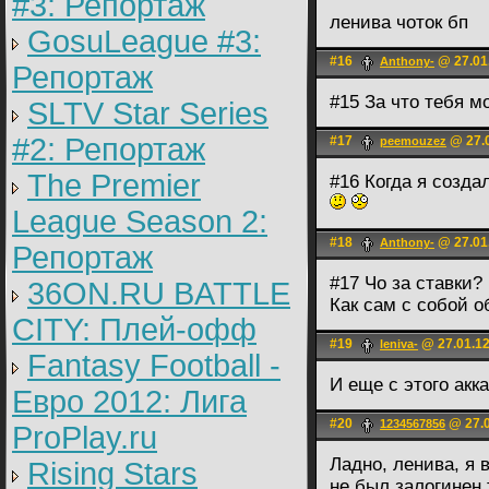
#3: Репортаж
ленива чоток бп
GosuLeague #3:
#16
@ 27.01
Anthony-
Репортаж
#15 За что тебя м
SLTV Star Series
#2: Репортаж
#17
@ 27.0
peemouzez
The Premier
#16 Когда я созда
League Season 2:
#18
@ 27.01
Anthony-
Репортаж
#17 Чо за ставки?
36ON.RU BATTLE
Как сам с собой о
CITY: Плей-офф
#19
@ 27.01.12
leniva-
Fantasy Football -
И еще с этого акк
Евро 2012: Лига
#20
@ 27.0
1234567856
ProPlay.ru
Ладно, ленива, я 
Rising Stars
не был залогинен 