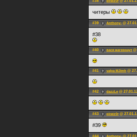
#38
@ 27.01.1
piratz0r
читеры
#39
@ 27.01
Anthony-
#38
#40
@ 
вася жагернаут
#41
@ 27.
valya MJimh
#42
@ 27.01.1
dazzLe
#43
@ 27.01.1
piratz0r
#39
#44
@ 27.01
Anthony-