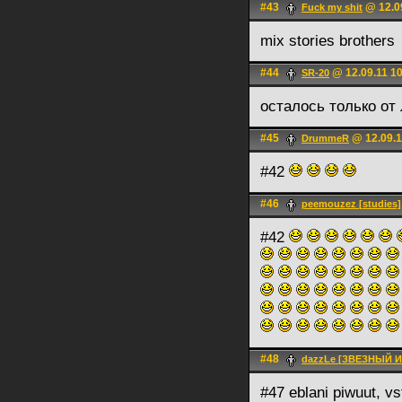
#43
@ 12.09
Fuck my shit
mix stories brothers
#44
@ 12.09.11 1
SR-20
осталось только от 
#45
@ 12.09.1
DrummeR
#42
#46
peemouzez [studies]
#42
#48
dazzLe [ЗВЕЗНЫЙ 
#47 eblani piwuut, vs