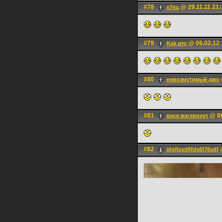
#78
@ 29.11.11 21:
х7ец
#79
@ 06.02.12 
Kak pro
#80
невозмутимый джо
#81
@ 06
вася жагернаут
#82
@
jdgfjsyd6fds6f76sdf