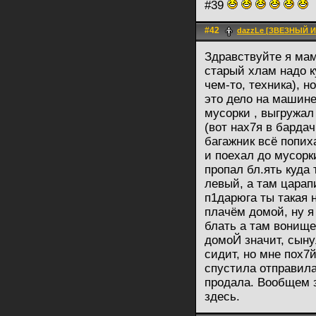
#39
#42
dazzLe [ЗВЕЗНЫЙ 
Здравствуйте я мам
старый хлам надо к
чем-то, техника), 
это дело на машине
мусорки , выгружал
(вот нах7я в барда
багажник всё попих
и поехал до мусорк
пропал бл.ять куда
левый, а там царап
п1дарюга ты такая 
плачём домой, ну я
блать а там вонище
домоЙ значит, сыну
сидит, но мне пох7
спустила отправила
продала. Вообщем з
здесь.