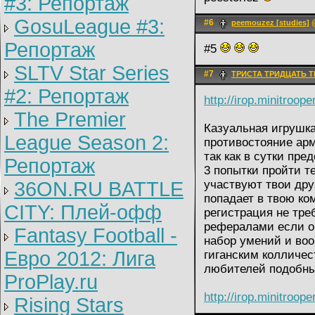
#3: Репортаж
GosuLeague #3:
#6
@
peemouzez [studies]
Репортаж
#5
SLTV Star Series
#7
ТРИСТА ТРИДЦАТЬ Т
#2: Репортаж
http://irop.minitroop
The Premier
Казуальная игрушка
League Season 2:
противостояние ар
так как в сутки пре
Репортаж
3 попытки пройти т
36ON.RU BATTLE
участвуют твои др
попадает в твою ком
CITY: Плей-офф
регистрация не тре
рефералами если о
Fantasy Football -
набор умений и воо
Евро 2012: Лига
гиганским колличес
любителей подобны
ProPlay.ru
http://irop.minitroop
Rising Stars