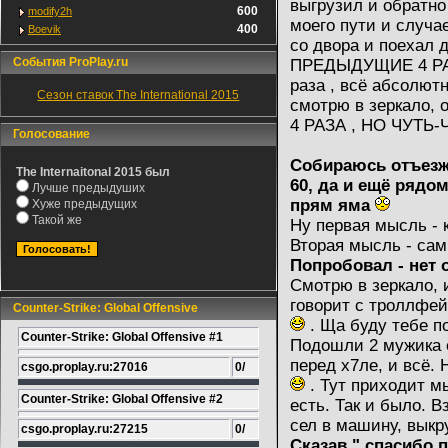
выгрузил и обратно 
600
modify2h
моего пути и случа
400
Boevik
со двора и поехал
События ProPlay.ru
ПРЕДЫДУЩИЕ 4 РАЗА,
раза , всё абсолютн
Сезон ставок The International 2015
смотрю в зеркало
4 РАЗА , НО ЧУТЬ
Голосование
Собираюсь отъезжа
The Internaitonal 2015 был
60, да и ещё рядом
Лучше предыдуших
прям яма
Хуже предыдущих
Такой же
Ну первая мысль - к
Вторая мысль - сам
Попробовал - нет о
Смотрю в зеркало, 
говорит с троллфей
Counter-Strike: Global Offensive
. Ща буду тебе по
Counter-Strike: Global Offensive #1
Подошли 2 мужика е
перед х7ле, и всё.
csgo.proplay.ru:27016
0/
. Тут приходит мы
Counter-Strike: Global Offensive #2
есть. Так и было. 
сел в машину, выкр
csgo.proplay.ru:27215
0/
Сказав " спасибо 