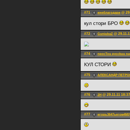
#71
@ 29.
инеблагодари
кул стори БРО
#72
@ 29.11.1
GunjubaZ
#74
npocTou pycckuu n
КУЛ СТОРИ
#75
АЛЕКСАНДР ПЕТРО
#76
@ 29.11.11 18:3
2H
#77
игорь3647ьегом4М