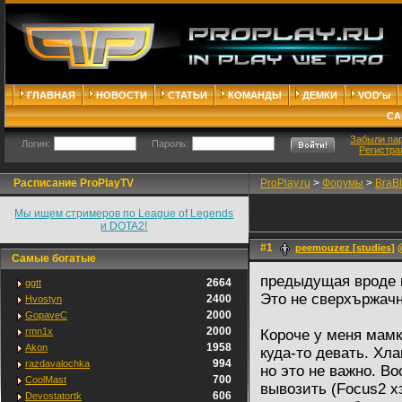
ГЛАВНАЯ
НОВОСТИ
СТАТЬИ
КОМАНДЫ
ДЕМКИ
VOD'ы
СА
Забыли па
Логин:
Пароль:
Регистра
Расписание ProPlayTV
ProPlay.ru
>
Форумы
>
BraB
Мы ищем стримеров по League of Legends
и DOTA2!
#1
@
peemouzez [studies]
Самые богатые
предыдущая вроде
2664
ggtt
Это не сверхържач
2400
Hvostyn
2000
GopaveC
2000
rmn1x
Короче у меня мамк
1958
Akon
куда-то девать. Хл
994
razdavalochka
но это не важно. В
700
CoolMast
вывозить (Focus2 хэ
606
Devostatortk