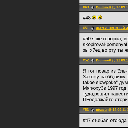
#49
@ 12.09.1
DrummeR
#48
#51
dazzLe [ЗВЕЗНЫЙ 
#50 я же говорил, в
skopiroval-pomenyal 
зы х7ец во рту ты
#52
@ 12.09.1
DrummeR
Я тот повар из Эль
Захожу на бб,вижу :"
takoe slowpoke" ду
Мягкоху3в 1997 год
туда,решил навести
ПРодолжайте стори
#53
@ 12.09.11 
piratz0r
#47 съебал отсюда