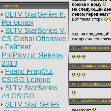
поехав к дому
Репортажи
На следующий ден
SLTV StarSeries 6:
левом переднем?" 
Вот такая стори
Репортаж
SLTV StarSeries V:
з.ы. на следующий 
CS Global Offensive
как проснулся сраз
Рейтинг
#2
@
peemouzez [studies]
ProPlay.ru: Январь
2013
#3
@ 11.09.11 
ТРЭВИС
Fnatic FragOut
CS:GO League
#4
Slayerz0r [НЕУБИЕН
SLTV StarSeries
#4 CS:GO
#5
MR.MANNER[1 acc. un
SLTV Star Series
peestoriez