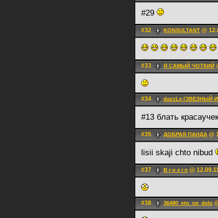
#29
#32
@ 12.
KONSULTANT
#33
@
Я САМЫЙ ЧОТКИЙ
#34
dazzLe [ЗВЕЗНЫЙ 
#13 блать красауче
#35
@ 1
ДОБРАЯ ПАНДА
lisii skaji chto nibud
#37
@ 12.09.1
B r o x i n
#38
@
36480_eto_ne_delo