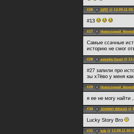
#26
@ 12.09.11 00
OPIT
#13
#27
Новогодний_Never
Самые ссачные исто
историю не смог от
#28
@ 12.
extre4m [love]
#27 запили про ис
зы х7ёво у меня ка
#29
Новогодний_Never
я ее не могу найти 
#30
@ 1
JOHNNY BRАVO
Lucky Story Bro
#31
@ 12.09.11 00:
krlk