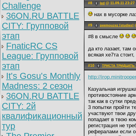
Challenge
#8
@ 11.09.11 23:27
led
36ON.RU BATTLE
нах в мусорке ла
CITY: Групповой
#9
@
peemouzez [studies]
этап
#8 в смысле
FnaticRC CS
да кто лазает, там 
League: Групповой
всякая хе7та стоит
этап
#10
ТРИСТА ТРИДЦАТЬ 
It's Gosu's Monthly
http://irop.minitroop
Madness: 2 сезон
Казуальная игрушка
36ON.RU BATTLE
противостояние ар
так как в сутки пре
CITY: 2й
3 попытки пройти т
участвуют твои др
квалификационный
попадает в твою ком
тур
регистрация не тре
рефералами если о