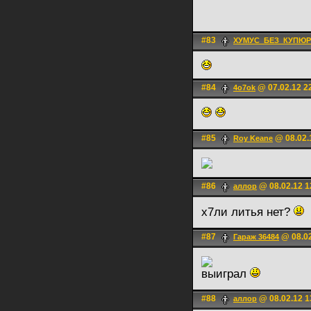
#83
ХУМУС_БЕЗ_КУПЮР
#84
@ 07.02.12 2
4o7ok
#85
@ 08.02.
Roy Keane
#86
@ 08.02.12 1
аллор
х7ли литья нет?
#87
@ 08.02
Гараж 36484
выиграл
#88
@ 08.02.12 1
аллор