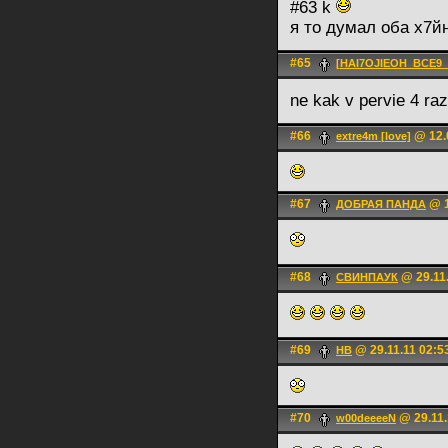
#63 k
я то думал оба х7й
#65
[HAI7OJIEOH_BCE9_
ne kak v pervie 4 ra
#66
@ 12.
extre4m [love]
#67
@ 1
ДОБРАЯ ПАНДА
#68
@ 29.11.
СВИНПАУК
#69
@ 29.11.11 02:5
HB
#70
@ 29.11.
w00deeeeN