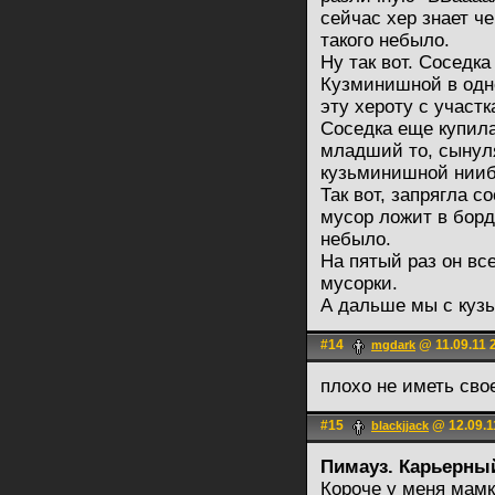
сейчас хер знает ч
такого небыло.
Ну так вот. Соседк
Кузминишной в одн
эту хероту с участк
Соседка еще купила
младший то, сынуля
кузьминишной нии
Так вот, запрягла с
мусор ложит в борда
небыло.
На пятый раз он все
мусорки.
А дальше мы с куз
#14
@ 11.09.11 
mgdark
плохо не иметь сво
#15
@ 12.09.1
blackjjack
Пимауз. Карьерный
Короче у меня мамк