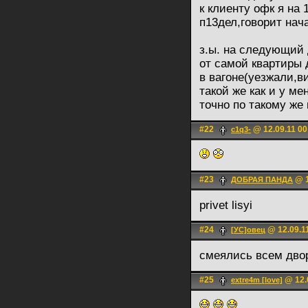
к клиенту офк я на
п13дел,говорит нач
з.ы. на следующий 
от самой квартиры 
в вагоне(уезжали,в
такой же как и у м
точно по такому же
#22
@ 12.09.11 00
c1q3-
#23
@ 1
ДОБРАЯ ПАНДА
privet lisyi
#24
@ 12.09.1
[УС]овец
смеялись всем дв
#25
@ 12.
extre4m [love]