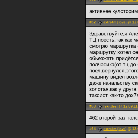
активнее кулстори
#62
@ 12.
extre4m [love]
Здравствуйте,я Але
ТЦ поесть,так как м
смотрю маршрутка е
маршрутку хотел се
обьезжать придётся
полчасика(от тц до
поел,вернулся,этого
машину видел возле
даже начальству ск
золотая,как у друга
таксист как-то дох7
#63
@ 12.09.11
[skittles]
#62 второй раз толс
#64
@ 12.
extre4m [love]