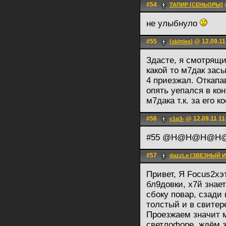
#54
ТАПИР [СЕНЬОРЫ]
не улыбнуло
#55
@ 12.09.11
[skittles]
Здасте, я смотрящий
какой то м7дак зас
4 приезжал. Откапав
опять уепался в ко
м7дака т.к. за его 
#56
@ 12.09.11 11
c1q3-
#55 @H@H@H@H
#57
dazzLe [ЗВЕЗНЫЙ 
Привет, Я Focus2хэ
бл9довки, х7й знает
сбоку повар, сзади
толстый и в свитере
Проезжаем значит м
светлофоре, ждём з