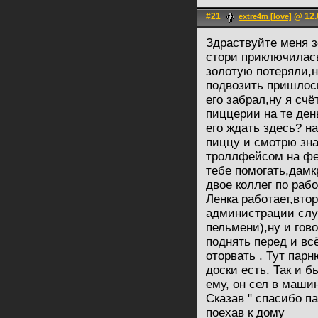
#21
@ 12.
extre4m [love]
Здраствуйте меня з
стори приключилась
золотую потеряли,н
подвозить пришлось
его забрал,ну я сч
пиццерии на те ден
его ждать здесь? н
пиццу и смотрю зна
троллфейсом на фей
тебе помогать,дамкр
двое коллег по раб
Ленка работает,вто
администрации слух
пельмени),ну и гов
поднять перед и вс
оторвать . Тут пар
доски есть. Так и 
ему, он сел в маши
Сказав " спасибо п
поехав к дому