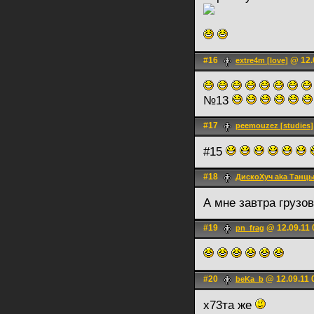
#16
@ 12.
extre4m [love]
№13
#17
peemouzez [studies]
#15
#18
ДискоХуч aka Танцы
А мне завтра грузо
#19
@ 12.09.11 
pn_frag
#20
@ 12.09.11 
beKa_b
х73та же