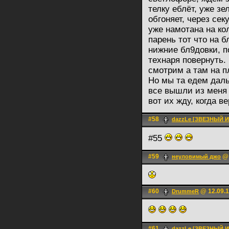
телку еблёт, уже зе
обгоняет, через сек
уже намотана на ко
парень тот что на б
нижние бл9довки, п
технаря повернуть.
смотрим а там на п
Но мы та едем даль
все вышли из меня 
вот их жду, когда ве
#58
dazzLe [ЗВЕЗНЫЙ 
#55
#59
@ 
неуловимый джо
#60
@ 12.09.1
DrummeR
#61
dazzLe [ЗВЕЗНЫЙ 