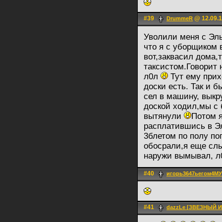
#39
@ 12.09.1
DrummeR
Уволили меня с Эль
что я с уборщиком 
вот,заквасил дома,
таксистом.Говорит 
л0л
Тут ему прих
доски есть. Так и б
сел в машину, выкр
доской ходил,мы с 
вытянули
Потом я
расплатившись в Эл
3блетом по полу по
обосрали,я еще сл
наружи вымывал, 
#40
игорь3647ьегом4М
#41
dazzLe [ЗВЕЗНЫЙ 