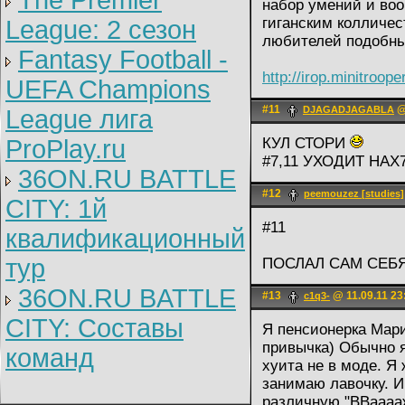
The Premier
набор умений и воо
гиганским колличес
League: 2 cезон
любителей подобны
Fantasy Football -
http://irop.minitroop
UEFA Champions
#11
@
DJAGADJAGABLA
League лига
ProPlay.ru
КУЛ СТОРИ
#7,11 УХОДИТ НА
36ON.RU BATTLE
#12
peemouzez [studies]
CITY: 1й
#11
квалификационный
тур
ПОСЛАЛ САМ СЕБ
36ON.RU BATTLE
#13
@ 11.09.11 23
c1q3-
CITY: Составы
Я пенсионерка Мари
привычка) Обычно я
команд
хуита не в моде. Я 
занимаю лавочку. 
различную "ВВааааж