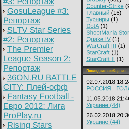
#3: Репортаж
Counter-Strike
(
GosuLeague #3:
Главный
(16)
Репортаж
Турниры
(1)
DotA
(1)
SLTV Star Series
ShootMania Sto
#2: Репортаж
Quake IV
(1)
WarCraft III
(1)
The Premier
StarCraft
(1)
League Season 2:
StarCraft II
(1)
Репортаж
Последние сообщения
36ON.RU BATTLE
02.07.2018 18:
CITY: Плей-офф
РОССИЯ - ГОЛЛ
Fantasy Football -
11.05.2018 21:
Евро 2012: Лига
Украине (44)
ProPlay.ru
26.02.2018 20:
Украине (44)
Rising Stars