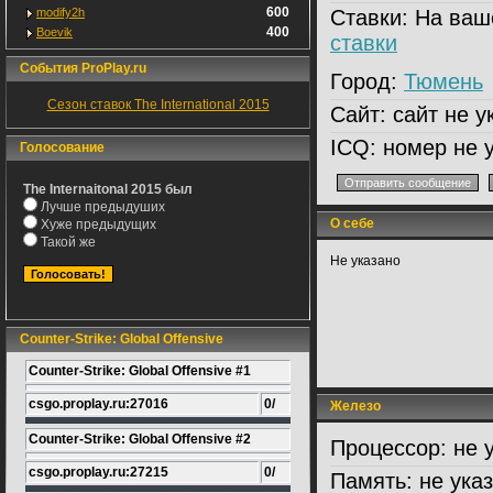
600
modify2h
Ставки:
На ваш
400
Boevik
ставки
События ProPlay.ru
Город:
Тюмень
Сезон ставок The International 2015
Сайт:
сайт не у
ICQ:
номер не у
Голосование
The Internaitonal 2015 был
Лучше предыдуших
О себе
Хуже предыдущих
Такой же
Не указано
Counter-Strike: Global Offensive
Counter-Strike: Global Offensive #1
csgo.proplay.ru:27016
0/
Железо
Counter-Strike: Global Offensive #2
Процессор:
не 
csgo.proplay.ru:27215
0/
Память:
не ука