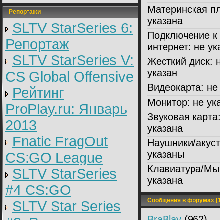
Материнская пл
Репортажи
указана
SLTV StarSeries 6:
Подключение к
Репортаж
интернет:
не ук
SLTV StarSeries V:
Жесткий диск:
н
указан
CS Global Offensive
Видеокарта:
не 
Рейтинг
Монитор:
не ук
ProPlay.ru: Январь
Звуковая карта
2013
указана
Fnatic FragOut
Наушники/акуст
указаны
CS:GO League
Клавиатура/Мы
SLTV StarSeries
указана
#4 CS:GO
Сообщения в форумах [1
SLTV Star Series
BraBlay
(962)