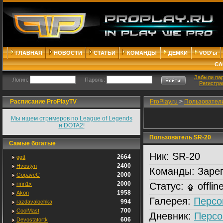
ГЛАВНАЯ
НОВОСТИ
СТАТЬИ
КОМАНДЫ
ДЕМКИ
VOD'ы
СА
Забыли па
Логин:
Пароль:
Регистра
Расписание ProPlayTV
ProPlay.ru
>
Пользовател
Мы ищем стримеров по League of Legends
и DOTA2!
Пользователь SR-20
Самые богатые
Ник:
SR-20
2664
ggtt
2400
Hvostyn
Команды:
Зарег
2000
GopaveC
2000
rmn1x
Статус:
offlin
1958
Akon
Галерея:
Персо
994
razdavalochka
700
CoolMast
Дневник:
Персо
606
Devostatortk