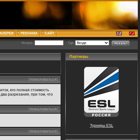
ГАЛЕРЕИ
РЕКЛАМА
САЙТ
Искать:
Где:
Партнеры
[
пожаловаться
]
иток, его полная стоимость
 два разрезания, при том, что
[
пожаловаться
]
Турниры ESL
[
пожаловаться
]