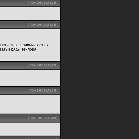
[
пожаловаться
]
[
пожаловаться
]
ости m, восприимчивости x.
вать в ряды Тейлора
[
пожаловаться
]
[
пожаловаться
]
[
пожаловаться
]