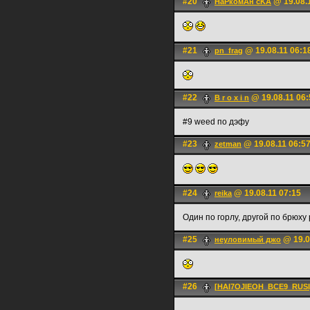
#20
@ 19.08.
HаРкомАн cKA
#21
@ 19.08.11 06:1
pn_frag
#22
@ 19.08.11 06:
B r o x i n
#9 weed по дэфу
#23
@ 19.08.11 06:5
zetman
#24
@ 19.08.11 07:15
reika
Один по горлу, другой по брюху
#25
@ 19.0
неуловимый джо
#26
[HAI7OJIEOH_BCE9_RUSI