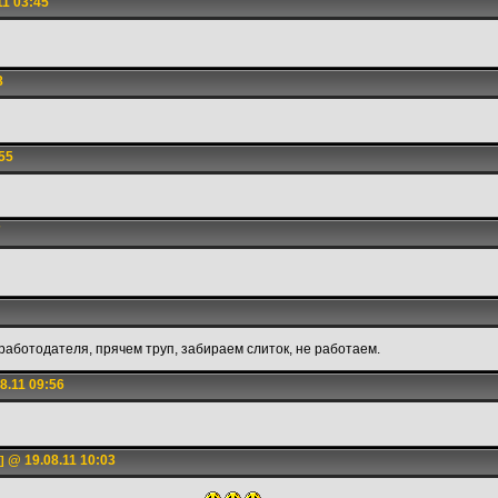
11 03:45
8
55
7
 работодателя, прячем труп, забираем слиток, не работаем.
8.11 09:56
@ 19.08.11 10:03
]