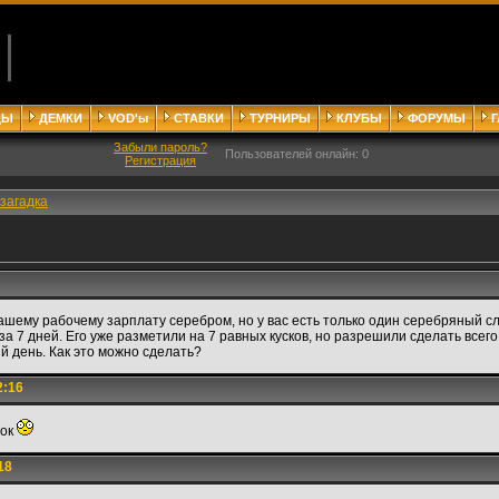
ДЫ
ДЕМКИ
VOD'ы
СТАВКИ
ТУРНИРЫ
КЛУБЫ
ФОРУМЫ
Забыли пароль?
Пользователей онлайн: 0
Регистрация
загадка
ашему рабочему зарплату серебром, но у вас есть только один серебряный сл
а 7 дней. Его уже разметили на 7 равных кусков, но разрешили сделать всего
й день. Как это можно сделать?
2:16
ток
18