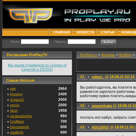
ГЛАВНАЯ
НОВОСТИ
СТАТЬИ
КОМАН
Логин:
Пароль:
Расписание ProPlayTV
ProPlay.ru
>
Форумы
>
BraBlay
>
Мы ищем стримеров по League of
Legends и DOTA2!
#1
@ 19.08.11 02:14
gilbert_
Самые богатые
Вы работодатель, вы платите в
2664
ggtt
равняется зарплате работника з
2400
Hvostyn
работнику нужно платить кажды
2000
GopaveC
2000
rmn1x
#2
@ 19.08.11 0
peaceofcake
1958
Akon
994
razdavalochka
послать его найух, забрать сли
700
CoolMast
606
Devostatortk
#3
@ 19.08.11 02:
НОСОРОГ
600
modify2h