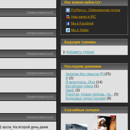
Нас можно найти тут:
ProPlay.ru - Официальная группа
[
пожаловаться
]
Наш канал в IRC
Мы в Facebook
Мы в Twitter
[
пожаловаться
]
Будущие турниры
Добавить турнир
[
пожаловаться
]
Последние дневники
[
пожаловаться
]
Записки без смысла [5]
(25)
Ф
(2)
Я вернулась. Olya
(14)
Китайская улица
(1)
Окей.
(3)
Ранетки: Новая любовь. Ча...
(5)
[
пожаловаться
]
Кадровые перестановки
(8)
Случайные галереи
[
пожаловаться
]
1 кусок. На второй день даем