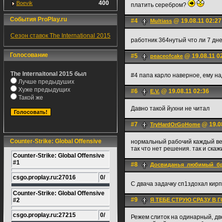
400
Boevik
платить серебром?
События ProPlay.ru
#4
@ 19.08.11 02:27
Multiass
Сезон ставок The International 2015
работник 364нутый что ли 7 дн
Голосование
#5
@ 19.08.11 0
peaceofcake
The Internaitonal 2015 был
#4 папа карло наверное, ему на
Лучше предыдуших
Хуже предыдущих
#6
@ 19.08.11 02:36
E.V.
Такой же
Давно такой йухни не читал
#7
@ 19.08
TryHardOrGoHome
Counter-Strike: Global Offensive
нормальный рабочий каждый веч
так что нет решения. так и скаж
Counter-Strike: Global Offensive
#1
#8
Досвиданья_любимый_б
csgo.proplay.ru:27016
0/
С двача задачку сп1здохал кир
Counter-Strike: Global Offensive
#9
#2
Я ТЕБЕ СТРУЮ СРАЗУ В 
csgo.proplay.ru:27215
0/
Режем слиток на одинарный, дво