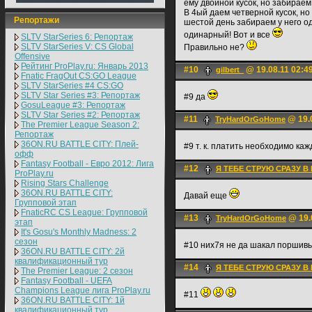
ему двойной кусок, но забираем
В 4ый даем четверной кусок, н
Репортажи
шестой день забираем у него о
одинарный! Вот и все
SLTV StarSeries 6: Репортаж
SLTV StarSeries V: CS Global
Правильно не?
Offensive
Рейтинг ProPlay.ru: Январь 2013
#10
@ 19.08.11 02:4
gilbert_
Fnatic FragOut CS:GO League
SLTV StarSeries #4 CS:GO
SLTV Star Series #3: Репортаж
#9 да
GosuLeague #3: Репортаж
SLTV Star Series #2: Репортаж
#11
@ 19.0
TryHardOrGoHome
The Premier League Season 2:
Репортаж
36ON.RU BATTLE CITY: Плей-
#9 т. к. платить необходимо каж
офф
Fantasy Football - Евро 2012: Лига
#12
Я ТЕБЕ СТРУЮ СРАЗУ В
ProPlay.ru
Rising Stars Challenge
36ON.RU BATTLE CITY:
Давай еще
Групповой этап
FnaticRC CS League: Групповой
#13
@ 19.
TryHardOrGoHome
этап
It's Gosu's Monthly Madness: 2
сезон
#10 них7я не да шакал поршив
36ON.RU BATTLE CITY: 2й
квалификационный тур
#14
Я ТЕБЕ СТРУЮ СРАЗУ В
The Premier League: 2 cезон
Fantasy Football - UEFA
Champions League лига ProPlay.ru
#11
36ON.RU BATTLE CITY: 1й
квалификационный тур