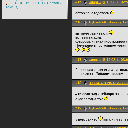
#15
@ 19.08.11 02:
Vampz0r
36ON.RU BATTLE CITY: Составы
команд
автор работодатель
#16
@ 19.
TryHardOrGoHome
вы меня разгневали
вот вам загадка:
ферромагнитная гиротропная ср
Помещена в постоянное магнит
#17
@ 19.08.11 03:
Vampz0r
Разрешаю раскладывать в ряд
Ща позвоню Тейлору спрошу
#18
Я ТЕБЕ СТРУЮ СРАЗУ В
#16 если ряды Тейлора разреш
а где загадка то?
#19
@ 19.
TryHardOrGoHome
у него занято
мы с ним тут з