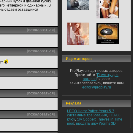
арный кусок и двайной кусок).
его четверной и одинарный. В
ень отдаем оставшийся
[
пожаловаться
]
[
пожаловаться
]
Ищем авторов!
тит
ProPlay.ru ищет новых авторов.
[
пожаловаться
]
Прочитайте "
Памятку для
авторов
" и, если
заинтересовались, пишите нам
editor@proplay.ru
[
пожаловаться
]
Реклама
LEGO Harry Potter: Years 5-7
[
пожаловаться
]
системные требования
,
FIFA 08
ключ
,
Sly Cooper: Thieves in Time
mod
,
продать игру Worms 3D