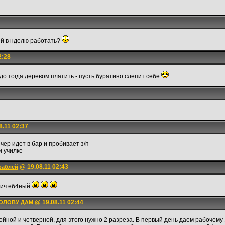
ей в нделю работать?
2:28
до тогда деревом платить - пусть буратино слепит себе
.11 02:37
ер идет в бар и пробивает з/п
и училке
@ 19.08.11 02:43
раблей
пич еб4ный
@ 19.08.11 02:44
ГОЛОВУ ДАМ
йной и четверной, для этого нужно 2 разреза. В первый день даем рабочему 