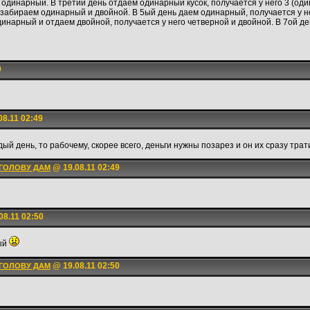
 одинарный. В третий день отдаем одинарный кусок, получается у него 3 (один
о забираем одинарный и двойной. В 5ый день даем одинарный, получается у н
динарный и отдаем двойной, получается у него четверной и двойной. В 7ой д
9
8.11 02:49
дый день, то рабочему, скорее всего, деньги нужны позарез и он их сразу тра
@ 19.08.11 02:49
 ГОЛОВУ ДАМ
08.11 02:50
ый
@ 19.08.11 02:50
 ГОЛОВУ ДАМ