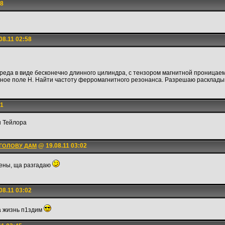
58
08.11 02:58
еда в виде бесконечно длинного цилиндра, с тензором магнитной проницаем
ное поле H. Найти частоту ферромагнитного резонанса. Разрешаю расклады
01
ы Тейлора
@ 19.08.11 03:02
 ГОЛОВУ ДАМ
ены, ща разгадаю
08.11 03:02
а жизнь п1здим