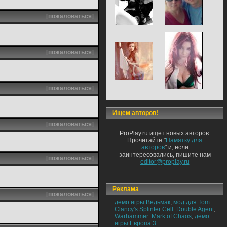
[
пожаловаться
]
[
пожаловаться
]
[
пожаловаться
]
Ищем авторов!
[
пожаловаться
]
ProPlay.ru ищет новых авторов.
Прочитайте "
Памятку для
авторов
" и, если
заинтересовались, пишите нам
[
пожаловаться
]
editor@proplay.ru
Реклама
[
пожаловаться
]
демо игры Ведьмак
,
мод для Tom
Clancy's Splinter Cell: Double Agent
,
Warhammer: Mark of Chaos
,
демо
игры Европа 3