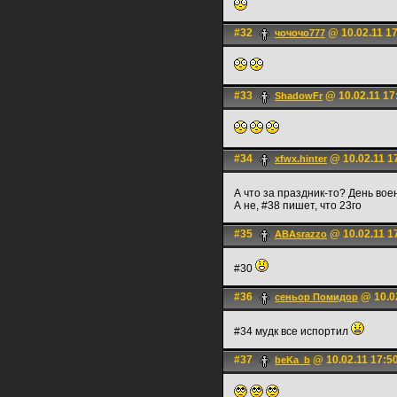
#32
@ 10.02.11 1
чочочо777
#33
@ 10.02.11 17
ShadowFr
#34
@ 10.02.11 1
xfwx.hinter
А что за праздник-то? День вое
А не, #38 пишет, что 23го
#35
@ 10.02.11 1
ABAsrazzo
#30
#36
@ 10.02
сеньoр Помидор
#34 мудк все испортил
#37
@ 10.02.11 17:5
beKa_b