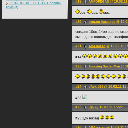
#19
@ 10.02.11
AMFOPEGAS
36ON.RU BATTLE CITY: Составы
команд
ops:
ops:
ops:
#20
@ 10.02
сеньoр Помидор
сегодня 10ое, 14ое ещё не скор
зы подарю панель для телефон
#21
@ 10.02.11 1
ABAsrazzo
#14
#23
@ 10
Amazing Spider-Man
#24
@ 10.02.11 15
s7alk. 364
#23
#25
@ 10.02.11 15:27
-Gl-
#23 2дн назад
#26
@ 10.02.11 1
ABAsrazzo