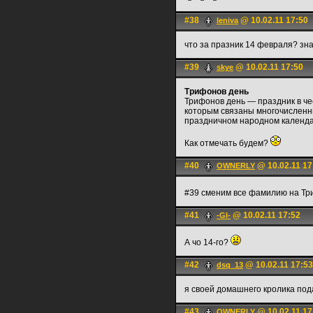
#38
@ 10.02.11 17:50
leniva
что за празник 14 февраля? зн
#39
@ 10.02.11 17:50
skye
Трифонов день
Трифонов день — праздник в че
которым связаны многочисленны
праздничном народном календа
Как отмечать будем?
#40
@ 10.02.11 17
OWNERLY
#39 сменим все фамилию на Тр
#41
@ 10.02.11 17:52
-Gl-
А чо 14-го?
#42
@ 10.02.11 17:53
dsq_13
я своей домашнего кролика пода
#43
@ 10.02.11 17
OWNERLY