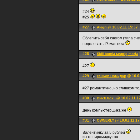
#24
#25
#27
@ 10.02.11 15:37
Alegri
Облепить себя снегом (типа сне
поцеловать. Романтика
#28
@
Skill bomja rasprig morja
#27
#29
@ 10.02
сеньoр Помидор
#27 романтично, но слишком т
#30
@ 10.02.11 1
BlackJack_
День компьютерщика же
#31
@ 10.02.11 17
OWNERLY
Валентинку за 5 рублей
зы го пирамидку ска