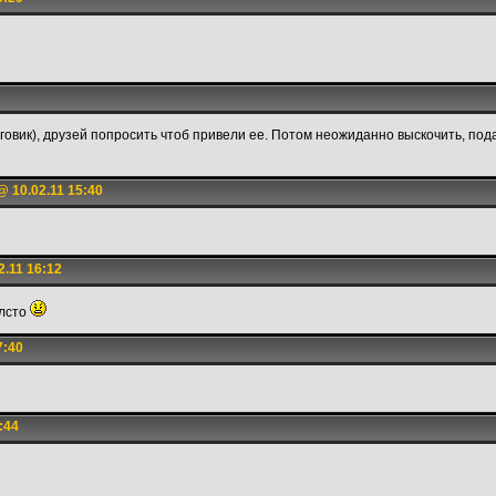
говик), друзей попросить чтоб привели ее. Потом неожиданно выскочить, подар
 10.02.11 15:40
.11 16:12
олсто
7:40
:44