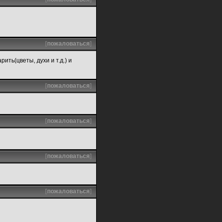
[
пожаловаться
]
ить(цветы, духи и т.д.) и
[
пожаловаться
]
[
пожаловаться
]
[
пожаловаться
]
[
пожаловаться
]