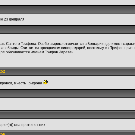
аю 23 февраля
сть Святого Трифона. Особо широко отмечается в Болгарии, где имеет характ
е обряды. Считается праздником виноградарей, поскольку св. Трифон призн
ре обозначается именем Трифон Зарезан.
:52
ифонов, в честь Трифона
рю=)))) она прется от них
:56