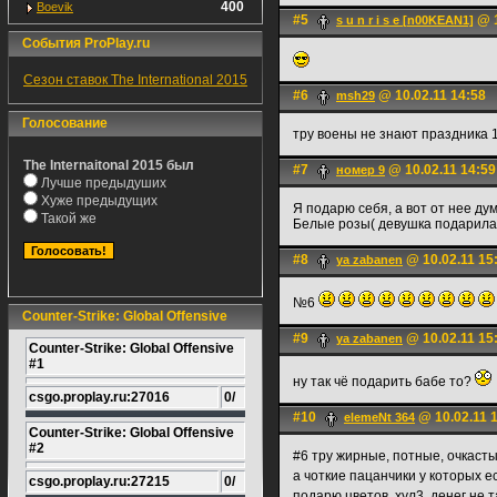
400
Boevik
#5
@ 1
s u n r i s e [n00KEAN1]
События ProPlay.ru
Сезон ставок The International 2015
#6
@ 10.02.11 14:58
msh29
Голосование
тру воены не знают праздника
The Internaitonal 2015 был
#7
@ 10.02.11 14:59
номер 9
Лучше предыдуших
Хуже предыдущих
Я подарю себя, а вот от нее ду
Такой же
Белые розы( девушка подарила)
#8
@ 10.02.11 15
ya zabanen
№6
Counter-Strike: Global Offensive
#9
@ 10.02.11 15
ya zabanen
Counter-Strike: Global Offensive
#1
ну так чё подарить бабе то?
csgo.proplay.ru:27016
0/
#10
@ 10.02.11 
elemeNt 364
Counter-Strike: Global Offensive
#2
#6 тру жирные, потные, очкаст
а чоткие пацанчики у которых 
csgo.proplay.ru:27215
0/
подарю цветов, хул3. денег не 