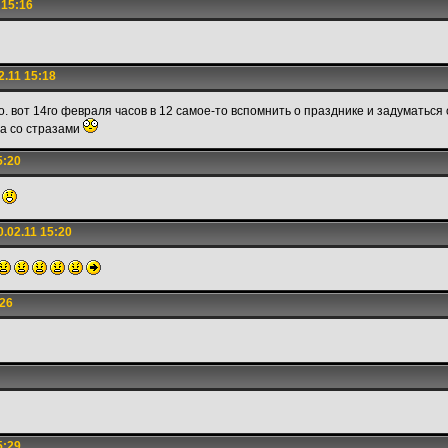
 15:16
.11 15:18
о. вот 14го февраля часов в 12 самое-то вспомнить о празднике и задуматься 
а со стразами
5:20
.02.11 15:20
:26
5:29