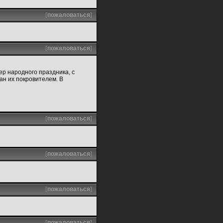
[
пожаловаться
]
[
пожаловаться
]
ер народного праздника, с
ан их покровителем. В
[
пожаловаться
]
[
пожаловаться
]
[
пожаловаться
]
[
пожаловаться
]