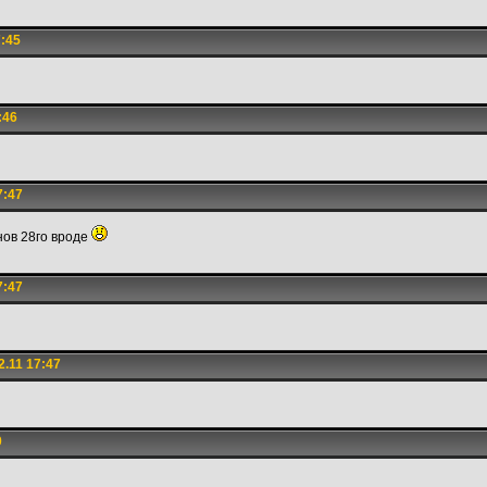
7:45
:46
7:47
нов 28го вроде
7:47
.11 17:47
0