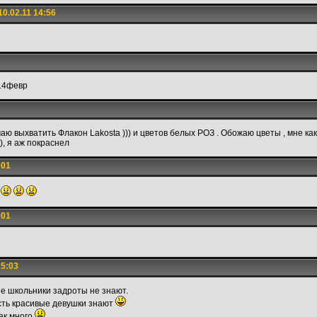
0.02.11 14:56
 14февр
маю выхватить Флакон Lakosta ))) и цветов белых РОЗ . Обожаю цветы , мне ка
, я аж покраснел
:01
:01
15:03
ые школьники задроты не знают.
есть красивые девушки знают
так много