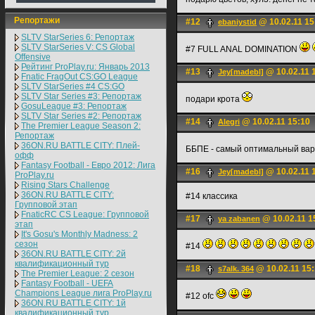
Репортажи
#12
@ 10.02.11 15
ebaniystid
SLTV StarSeries 6: Репортаж
SLTV StarSeries V: CS Global
#7 FULL ANAL DOMINATION
Offensive
Рейтинг ProPlay.ru: Январь 2013
#13
@ 10.02.11 
Jey[madebl]
Fnatic FragOut CS:GO League
SLTV StarSeries #4 CS:GO
SLTV Star Series #3: Репортаж
подари крота
GosuLeague #3: Репортаж
SLTV Star Series #2: Репортаж
#14
@ 10.02.11 15:10
Alegri
The Premier League Season 2:
Репортаж
36ON.RU BATTLE CITY: Плей-
ББПЕ - самый оптимальный ва
офф
Fantasy Football - Евро 2012: Лига
#16
@ 10.02.11 
Jey[madebl]
ProPlay.ru
Rising Stars Challenge
36ON.RU BATTLE CITY:
#14 классика
Групповой этап
FnaticRC CS League: Групповой
#17
@ 10.02.11 1
ya zabanen
этап
It's Gosu's Monthly Madness: 2
сезон
#14
36ON.RU BATTLE CITY: 2й
квалификационный тур
#18
@ 10.02.11 15
s7alk. 364
The Premier League: 2 cезон
Fantasy Football - UEFA
Champions League лига ProPlay.ru
#12 ofc
36ON.RU BATTLE CITY: 1й
квалификационный тур