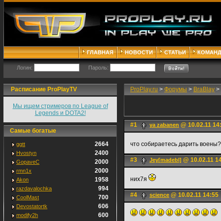
ГЛАВНАЯ
НОВОСТИ
СТАТЬИ
КОМАН
Логин:
Пароль:
Расписание ProPlayTV
ProPlay.ru
>
Форумы
>
BraBlay
>
Мы ищем стримеров по League of
Legends и DOTA2!
#1
@ 10.02.11 14
ya zabanen
Самые богатые
2664
что собираетесь дарить воены
ggtt
2400
Hvostyn
#3
@ 10.02.11 1
Jey[madebl]
2000
GopaveC
2000
rmn1x
них7я
1958
Akon
994
razdavalochka
#4
@ 10.02.11 14:55
science
700
CoolMast
606
Devostatortk
600
modify2h