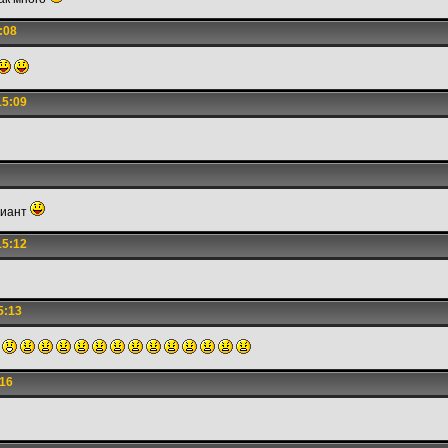
:08
15:09
риант
15:12
5:13
:16