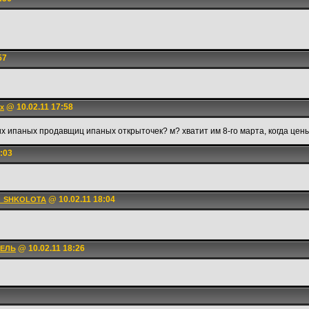
57
@ 10.02.11 17:58
х
тих ипаных продавщиц ипаных открыточек? м? хватит им 8-го марта, когда цены
:03
@ 10.02.11 18:04
A_SHKOLOTA
@ 10.02.11 18:26
ТЕЛЬ