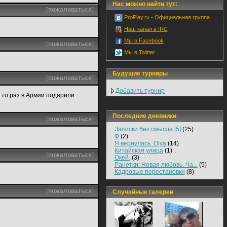
Нас можно найти тут:
[
пожаловаться
]
ProPlay.ru - Официальная группа
Наш канал в IRC
Мы в Facebook
[
пожаловаться
]
Мы в Twitter
Будущие турниры
[
пожаловаться
]
Добавить турнир
к то раз в Армии подарили
Последние дневники
[
пожаловаться
]
Записки без смысла [5]
(25)
Ф
(2)
Я вернулась. Olya
(14)
Китайская улица
(1)
[
пожаловаться
]
Окей.
(3)
Ранетки: Новая любовь. Ча...
(5)
Кадровые перестановки
(8)
[
пожаловаться
]
Случайные галереи