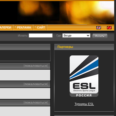
ГАЛЕРЕИ
РЕКЛАМА
САЙТ
Искать:
Где:
Партнеры
[
пожаловаться
]
[
пожаловаться
]
[
пожаловаться
]
Турниры ESL