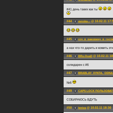
#41 день таких как ты
#44
@ 10.02.11 17:
avoska-.-
#45
ссу_в_раковину_в_гостя
а нах что-то дарить и комить э
#46
@ 10.02.11 18
BRu.QuaD
солидарен с #6
#47
BRABLAY_XYNTA._ODN
№6
#49
CAPS LOCK ПОЛЬЗОВА
СОБИРАЮСЬ ВДУТЬ
#50
@ 10.02.11 18:30
leniva