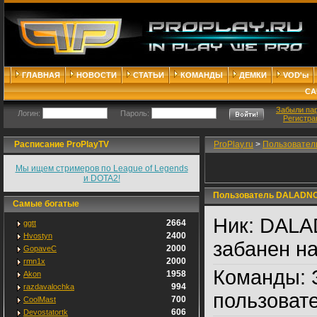
ГЛАВНАЯ
НОВОСТИ
СТАТЬИ
КОМАНДЫ
ДЕМКИ
VOD'ы
СА
Забыли па
Логин:
Пароль:
Регистра
Расписание ProPlayTV
ProPlay.ru
>
Пользовател
Мы ищем стримеров по League of Legends
и DOTA2!
Пользователь DALADNONE
Самые богатые
Ник:
DALAD
2664
ggtt
2400
Hvostyn
забанен на
2000
GopaveC
2000
rmn1x
Команды:
1958
Akon
994
razdavalochka
пользоват
700
CoolMast
606
Devostatortk