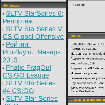
Не указано
Репортажи
SLTV StarSeries 6:
Репортаж
SLTV StarSeries V:
CS Global Offensive
Железо
Рейтинг
Процессор:
Intel Core i7 
Память:
не указана
ProPlay.ru: Январь
Материнская плата:
giga
2013
Подключение к интернет:
Жесткий диск:
1 tb
Fnatic FragOut
Видеокарта:
ATI Radeon 
CS:GO League
Монитор:
не указан
Звуковая карта:
не указа
SLTV StarSeries
Наушники/акустика:
Sennh
Клавиатура/Мышь:
Razer 
#4 CS:GO
Razer Deathadder
SLTV Star Series
Сообщения в форумах [5