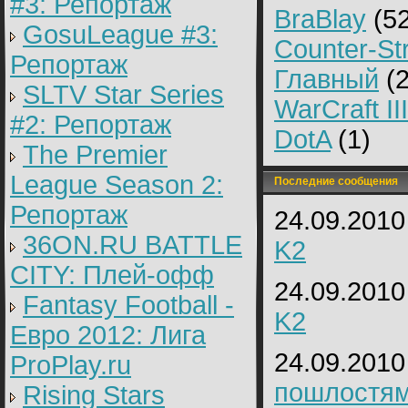
#3: Репортаж
BraBlay
(52
GosuLeague #3:
Counter-Str
Репортаж
Главный
(2
SLTV Star Series
WarCraft III
#2: Репортаж
DotA
(1)
The Premier
League Season 2:
Последние сообщения
Репортаж
24.09.2010
36ON.RU BATTLE
K2
CITY: Плей-офф
24.09.2010
Fantasy Football -
K2
Евро 2012: Лига
24.09.2010
ProPlay.ru
пошлостя
Rising Stars