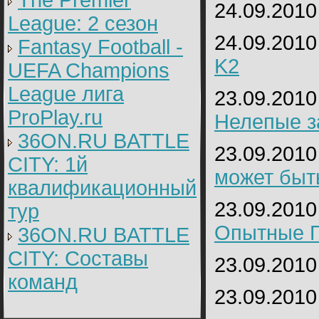
The Premier
24.09.2010
League: 2 cезон
24.09.2010
Fantasy Football -
K2
UEFA Champions
League лига
23.09.2010
ProPlay.ru
Нелепые 
36ON.RU BATTLE
23.09.2010
CITY: 1й
может быт
квалификационный
23.09.2010
тур
Опытные П
36ON.RU BATTLE
CITY: Составы
23.09.2010
команд
23.09.2010