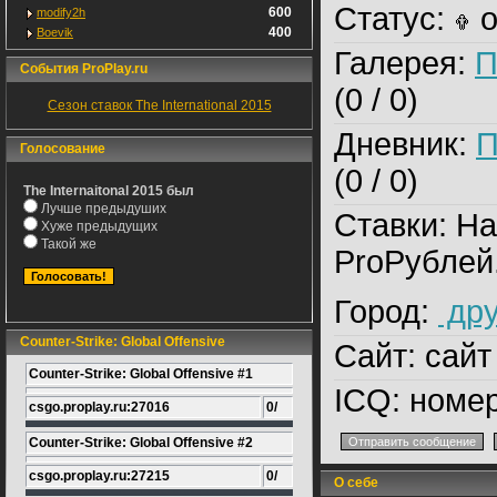
Статус:
o
600
modify2h
400
Boevik
Галерея:
П
События ProPlay.ru
(0 / 0)
Сезон ставок The International 2015
Дневник:
П
Голосование
(0 / 0)
The Internaitonal 2015 был
Лучше предыдуших
Ставки:
На
Хуже предыдущих
Такой же
ProРублей
Город:
дру
Counter-Strike: Global Offensive
Сайт:
сайт
Counter-Strike: Global Offensive #1
ICQ:
номер
csgo.proplay.ru:27016
0/
Counter-Strike: Global Offensive #2
csgo.proplay.ru:27215
0/
О себе