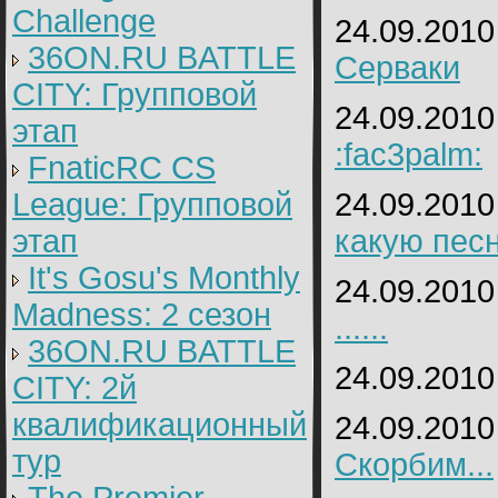
Challenge
24.09.2010
36ON.RU BATTLE
Серваки
CITY: Групповой
24.09.2010
этап
:fac3palm:
FnaticRC CS
League: Групповой
24.09.2010
этап
какую пес
It's Gosu's Monthly
24.09.2010
Madness: 2 сезон
......
36ON.RU BATTLE
24.09.2010
CITY: 2й
квалификационный
24.09.2010
тур
Скорбим...