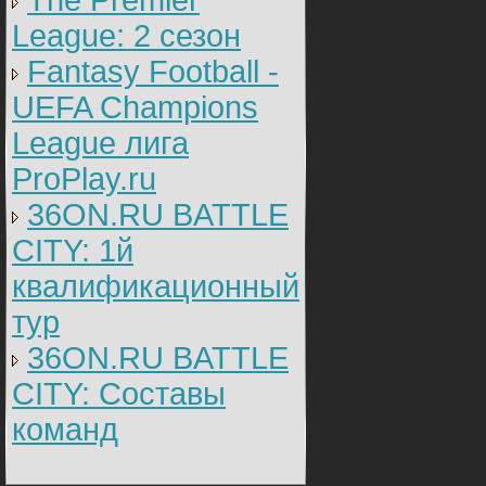
The Premier
League: 2 cезон
Fantasy Football -
UEFA Champions
League лига
ProPlay.ru
36ON.RU BATTLE
CITY: 1й
квалификационный
тур
36ON.RU BATTLE
CITY: Составы
команд