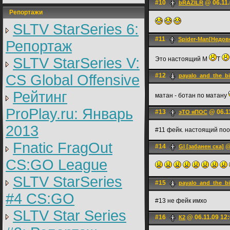
#10
@ 06.11.
bRAZILR
Репортажи
SLTV StarSeries 6:
#11
Spider-Man[Недов
Репортаж
SLTV StarSeries V:
Это настоящий М
Т
CS Global Offensive
#12
payalo_and_the_bi
Рейтинг
матан - ботан по матану
ProPlay.ru: Январь
#13
@ 06.11
эТО яПОС
2013
#11 фейк. настоящий поо
Fnatic FragOut
#14
@
Gl [забанен ска]
CS:GO League
SLTV StarSeries
#15
payalo_and_the_bi
#4 CS:GO
#13 не фейк имхо
SLTV Star Series
#16
@ 06.11.09 12
К2