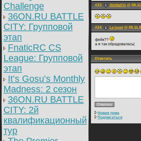
Challenge
#23
@ 06.11
ЛОЛШТО
36ON.RU BATTLE
CITY: Групповой
#24
@ 06.11.0
Le [оуе]
этап
фейк??
а я так обрадовалась(
FnaticRC CS
League: Групповой
Ответить
этап
It's Gosu's Monthly
Madness: 2 сезон
36ON.RU BATTLE
CITY: 2й
Новая тема
квалификационный
Подписаться
тур