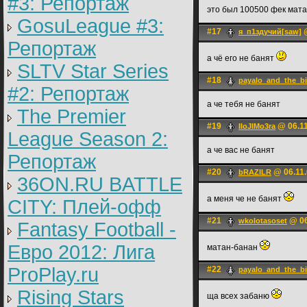
#3: Репортаж
это был 100500 фек мат
GosuLeague #3:
#17
@
я_п1здучий[saw]
Репортаж
а чё его не банят
SLTV Star Series
#18
payalo_and_the_bi
#2: Репортаж
а че тебя не банят
The Premier
#19
@ 06.11
IIoJIMo3ra
League Season 2:
а че вас не банят
Репортаж
#20
@ 06.11.
bRAZILR
36ON.RU BATTLE
а меня че не банят
CITY: Плей-офф
#21
@ 06
wkolotasoset
Fantasy Football -
Евро 2012: Лига
матан-банан
ProPlay.ru
#22
payalo_and_the_bi
Rising Stars
ща всех забаню