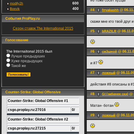
#6 тоже сосет ху1цы
600
modify2h
400
Boevik
#4
@ 06.11.
frryakashh
События ProPlay.ru
скажи мне кто твой друг и
Сезон ставок The International 2015
#5
@ 06.11.0
bRAZILR
Голосование
The Internaitonal 2015 был
#6
@ 06.11.0
см3шной
Лучше предыдуших
Хуже предыдущих
и #7
Такой же
#7
@ 06.11.09
ложный
действия #8 описаны в #
Counter-Strike: Global Offensive
#8
@ 0
Gl [забанен ска]
Counter-Strike: Global Offensive #1
Матан- ботан
csgo.proplay.ru:27016
0/
#9
@ 06.11.09
ложный
Counter-Strike: Global Offensive #2
csgo.proplay.ru:27215
0/