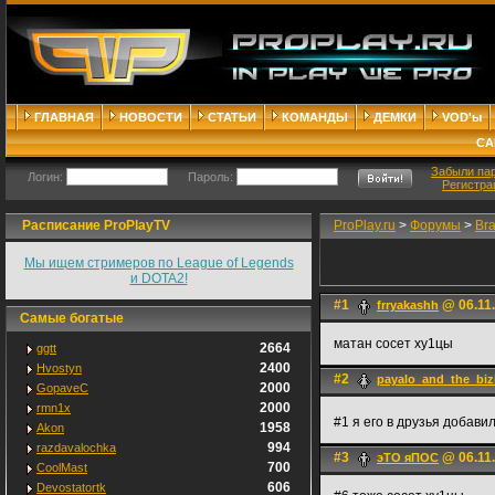
ГЛАВНАЯ
НОВОСТИ
СТАТЬИ
КОМАНДЫ
ДЕМКИ
VOD'ы
СА
Забыли па
Логин:
Пароль:
Регистра
Расписание ProPlayTV
ProPlay.ru
>
Форумы
>
Br
Мы ищем стримеров по League of Legends
и DOTA2!
#1
@ 06.11.
frryakashh
Самые богатые
матан сосет ху1цы
2664
ggtt
2400
Hvostyn
#2
payalo_and_the_biz
2000
GopaveC
2000
rmn1x
#1 я его в друзья добави
1958
Akon
994
razdavalochka
#3
@ 06.11.
эТО яПОС
700
CoolMast
606
Devostatortk