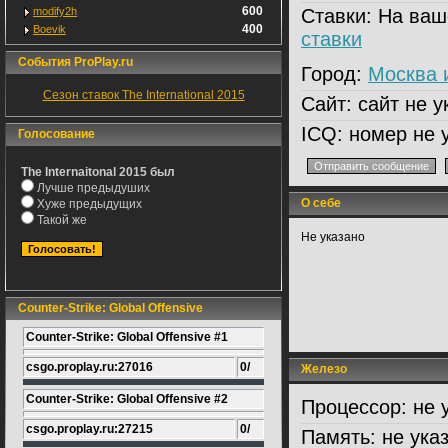
600
modify2h
Ставки:
На ваш
400
Boevik
ставки
События ProPlay.ru
Город:
Москва 
Сезон ставок The International 2015
Сайт:
сайт не у
ICQ:
номер не 
Голосование
The Internaitonal 2015 был
Лучше предыдуших
О себе
Хуже предыдущих
Такой же
Не указано
Counter-Strike: Global Offensive
Counter-Strike: Global Offensive #1
csgo.proplay.ru:27016
0/
Железо
Counter-Strike: Global Offensive #2
Процессор:
не 
csgo.proplay.ru:27215
0/
Память:
не ука