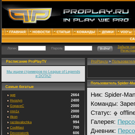
ГЛАВНАЯ
НОВОСТИ
СТАТЬИ
КОМАНДЫ
ДЕМКИ
VOD'ы
СА
Забыли па
Логин:
Пароль:
Регистра
Расписание ProPlayTV
ProPlay.ru
>
Пользовател
Мы ищем стримеров по League of Legends
и DOTA2!
Пользователь Spider-Ma
Самые богатые
Ник:
Spider-Ma
2664
ggtt
2400
Hvostyn
Команды:
Зарег
2000
GopaveC
2000
rmn1x
Статус:
offlin
1958
Akon
Галерея:
Персо
994
razdavalochka
700
CoolMast
Дневник:
Персо
606
Devostatortk