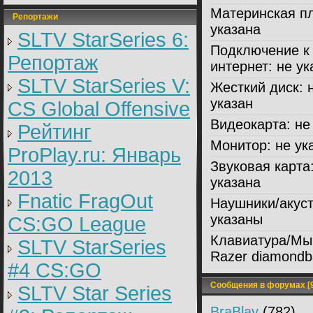
Материнская пл
Репортажи
указана
SLTV StarSeries 6:
Подключение к
Репортаж
интернет:
не ук
SLTV StarSeries V:
Жесткий диск:
н
указан
CS Global Offensive
Видеокарта:
не 
Рейтинг
Монитор:
не ук
ProPlay.ru: Январь
Звуковая карта
2013
указана
Fnatic FragOut
Наушники/акуст
указаны
CS:GO League
Клавиатура/Мы
SLTV StarSeries
Razer diamondb
#4 CS:GO
Сообщения в форумах [9
SLTV Star Series
BraBlay
(782)