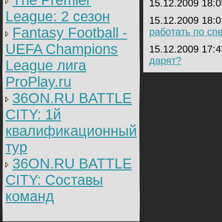
The Premier
15.12.2009 18:
League: 2 cезон
15.12.2009 18:
Fantasy Football -
работать по сп
UEFA Champions
15.12.2009 17:
дарят?
League лига
ProPlay.ru
36ON.RU BATTLE
CITY: 1й
квалификационный
тур
36ON.RU BATTLE
CITY: Составы
команд