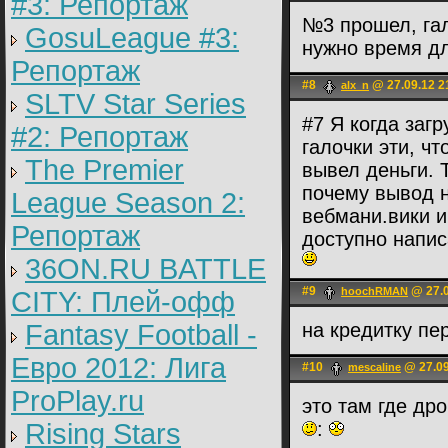
#3: Репортаж
№3 прошел, гал
GosuLeague #3:
нужно время дл
Репортаж
#8
@ 27.09.12 2
alx_n
SLTV Star Series
#7 Я когда заг
#2: Репортаж
галочки эти, чт
The Premier
вывел деньги. 
почему вывод н
League Season 2:
вебмани.вики и
Репортаж
доступно напис
36ON.RU BATTLE
#9
@ 27.0
hoochRMAN
CITY: Плей-офф
Fantasy Football -
на кредитку пере
Евро 2012: Лига
#10
@ 27.09
mescaline
ProPlay.ru
это там где др
Rising Stars
: