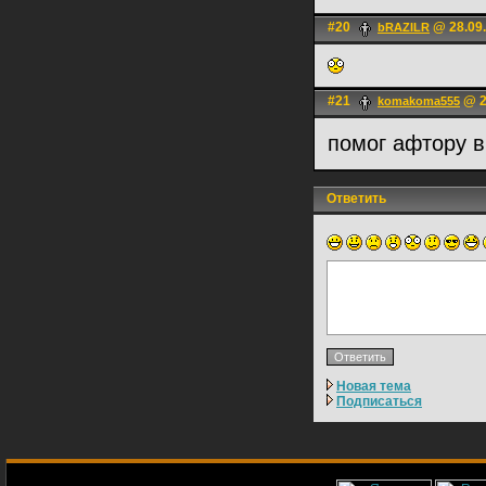
#20
@ 28.09.
bRAZILR
#21
@ 2
komakoma555
помог афтору в
Ответить
Новая тема
Подписаться