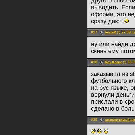
другого способа
выводить. Если
оформи, это не
сразу дают
#17
@ 27.09.1
beateR
ну или найди др
скинь ему пото
#18
@ 28.0
Roy Keane
заказывал из s
футбольного кл
на рус языке, 
вернули деньги
прислали в ср
сделано в боль
#19
невозмутимый д