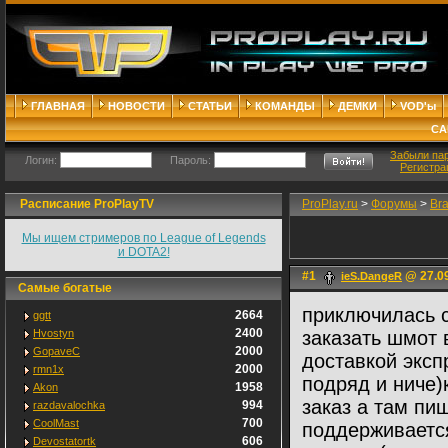
ГЛАВНАЯ
НОВОСТИ
СТАТЬИ
КОМАНДЫ
ДЕМКИ
VOD'ы
СА
Забыли па
Логин:
Пароль:
Регистра
Расписание ProPlayTV
ProPlay.ru
>
Форумы
>
Br
Мы ищем стримеров по League of Legends
и DOTA2!
#1
@ 27.09
ieS.DangeR
Самые богатые
приключилась с
2664
ggtt
2400
Hvostyn
заказать шмот 
2000
GopaveC
доставкой эксп
2000
rmn1x
подряд и ниче
1958
Akon
заказ а там пиш
994
razdavalochka
700
CoolMast
поддерживаетс
606
Devostatortk