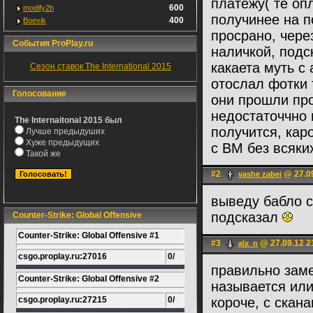
платежу( те оп
600
modify2h
получинее на по
400
Boevik
просрано, чере
События ProPlay.ru
наличкой, подс
какаета муть с
Сезон ставок The International 2015
отослал фотки 
Голосование
они прошли про
недостаточчно 
The Internaitonal 2015 был
получится, кар
Лучше предыдуших
Хуже предыдущих
с ВМ без всяки
Такой же
#2
@ 27.09
vashe zabei
выведу бабло с
подсказал
Counter-Strike: Global Offensive
Counter-Strike: Global Offensive #1
#3
@ 27.09.12 2
alx_n
csgo.proplay.ru:27016
0/
правильно заме
Counter-Strike: Global Offensive #2
называется или
csgo.proplay.ru:27215
0/
короче, с скан