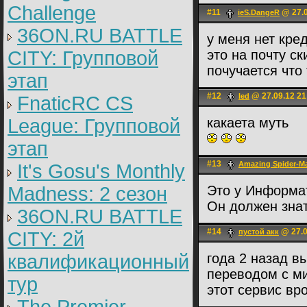
Challenge
#11
@ 27.0
ieS.DangeR
36ON.RU BATTLE
у меня нет кре
CITY: Групповой
это на почту ск
почучается что 
этап
#12
@ 27.09.12 21
led
FnaticRC CS
League: Групповой
какаета муть
этап
#13
Amazing Spider-M
It's Gosu's Monthly
Madness: 2 сезон
Это у Информа
Он должен зна
36ON.RU BATTLE
#14
@ 27.0
пустой акк
CITY: 2й
квалификационный
года 2 назад в
переводом с м
тур
этот сервис вр