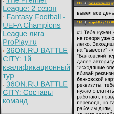
The Premier
#15
@ 
вася жагернаут
League: 2 cезон
вывел все день
Fantasy Football -
#16
@ 27.09
exepth1kk
UEFA Champions
League лига
#1 Тебе нужен 
не говоря уже 
ProPlay.ru
легко. Заходиш
36ON.RU BATTLE
на "вывести" ->
"Банковский пе
CITY: 1й
далее авторизу
квалификационный
"исходящие опе
вбивай реквизи
тур
банковской кар
36ON.RU BATTLE
реквизиты, тебе
нужно оплатить
CITY: Составы
работают, прав
команд
перевода, но т
рабочим дням, 