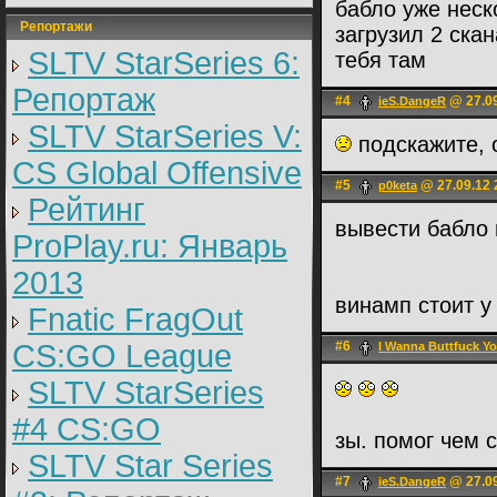
бабло уже неск
Репортажи
загрузил 2 скан
SLTV StarSeries 6:
тебя там
Репортаж
#4
@ 27.09
ieS.DangeR
SLTV StarSeries V:
подскажите, 
CS Global Offensive
#5
@ 27.09.12 
p0keta
Рейтинг
вывести бабло 
ProPlay.ru: Январь
2013
винамп стоит у
Fnatic FragOut
CS:GO League
#6
I Wanna Buttfuck Y
SLTV StarSeries
#4 CS:GO
зы. помог чем 
SLTV Star Series
#7
@ 27.09
ieS.DangeR