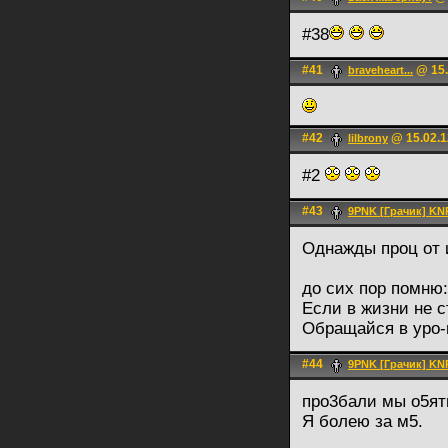
#38
#41
@ 15.
braveheart...
#42
@ 15.02.1
lilbrony
#2
#43
9PNK [Грачик] KN
Однажды проц от 
до сих пор помню:
Если в жизни не с
Обращайся в уро-
#44
9PNK [Грачик] KN
про3бали мы о5ят
Я болею за м5.