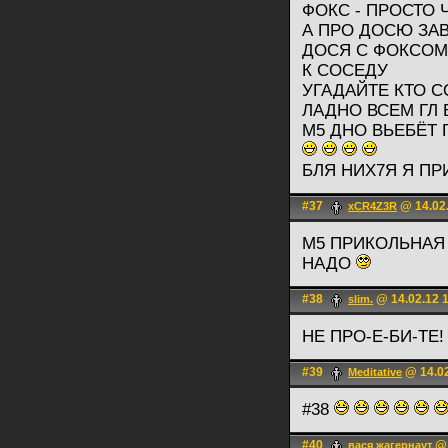
ФОКС - ПРОСТО 
А ПРО ДОСЮ ЗА
ДОСЯ С ФОКСОМ 
К СОСЕДУ
УГАДАЙТЕ КТО 
ЛАДНО ВСЕМ ГЛ 
М5 ДНО ВЬЕБЁТ 
БЛЯ НИХ7Я Я П
#37
@ 14.02.
xCR4Z3R
М5 ПРИКОЛЬНАЯ 
НАДО
#38
@ 14.02.12 
slim.
НЕ ПРО-Е-БИ-ТЕ
#39
@ 14.02
Meditative
#38
#40
@ 
вася жагернаут