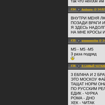
так чт0 нех00й им
#34
@ 14.02
Anthony-
ВНУТРИ МЕНЯ Л
ПОЗАДИ ВРАГИ 
Я ЗДЕСЬ НАДОЛГ
НА МНЕ КРОСЫ 
#35
@ 14
greeeeeenftw
М5 - М5 -М5
3 раза подряд
#36
Я САМЫЙ ЧОТКИ
3 Е6Л4НА И 2 БРА
ЭТО МОСКОУ ФА
ТАЩАТ НОРМ ОН
ПО РУССКИМ РЕ
ЕДИК - ЧУРКА
РОМА - ДНО
ХЕК - ЧИТАК