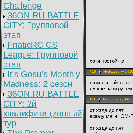
Challenge
36ON.RU BATTLE
CITY: Групповой
этап
FnaticRC CS
League: Групповой
хотя постой-ка
этап
It's Gosu's Monthly
#10
@ 14.02
Meditative
Madness: 2 сезон
гром постой-ка не
лучше на игру эм
36ON.RU BATTLE
#11
@ 14.02
Meditative
CITY: 2й
от хэда до пят
квалификационный
всюду метят ЭМ-
тур
от хэда до пят