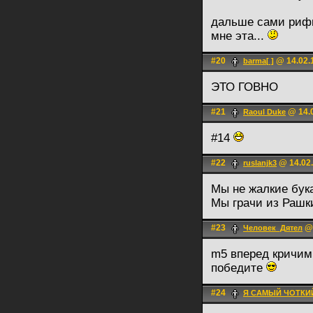
дальше сами рифму
мне эта...
#20
@ 14.02.
barma[ ]
ЭТО ГОВНО
#21
@ 14.0
Raoul Duke
#14
#22
@ 14.02.
ruslanjk3
Мы не жалкие бук
Мы грачи из Рашк
#23
@ 
Человек_Дятел
m5 вперед кричим
победите
#24
Я САМЫЙ ЧОТКИ