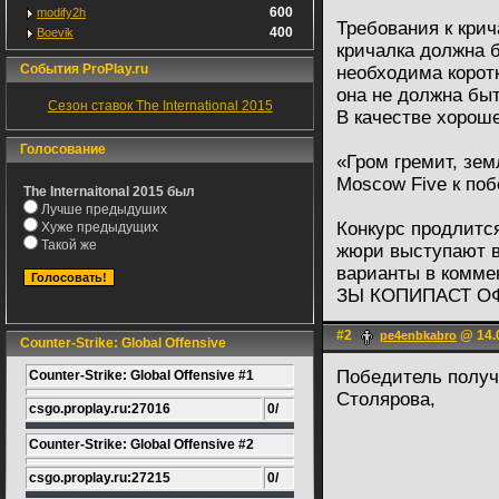
600
modify2h
Требования к крич
400
Boevik
кричалка должна 
События ProPlay.ru
необходима коротк
она не должна быт
Сезон ставок The International 2015
В качестве хорош
Голосование
«Гром гремит, зем
Moscow Five к поб
The Internaitonal 2015 был
Лучше предыдуших
Конкурс продлитс
Хуже предыдущих
Такой же
жюри выступают в
варианты в коммен
ЗЫ КОПИПАСТ О
#2
@ 14.0
pe4enbkabro
Counter-Strike: Global Offensive
Победитель получ
Counter-Strike: Global Offensive #1
Столярова,
csgo.proplay.ru:27016
0/
Counter-Strike: Global Offensive #2
csgo.proplay.ru:27215
0/