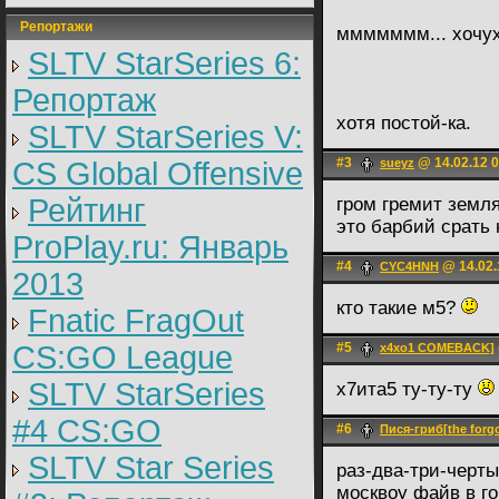
Репортажи
ммммммм... хочух
SLTV StarSeries 6:
Репортаж
хотя постой-ка.
SLTV StarSeries V:
#3
@ 14.02.12 0
CS Global Offensive
sueyz
Рейтинг
гром гремит земля
это барбий срать 
ProPlay.ru: Январь
#4
@ 14.02.
CYC4HNH
2013
кто такие м5?
Fnatic FragOut
CS:GO League
#5
x4xo1 COMEBACK]
SLTV StarSeries
х7ита5 ту-ту-ту
#4 CS:GO
#6
Пися-гриб[the forgo
SLTV Star Series
раз-два-три-черты
москвоу файв в го