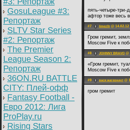
#3: Репортаж
GosuLeague #3:
пять-четыре-три-д
афтор тоже весь 
Репортаж
#7
@ 14.02.12
limez0r
SLTV Star Series
Гром гремит, земл
#2: Репортаж
Moscow Five к поб
The Premier
#8
@ 
JOHNNY BRАVO
League Season 2:
«Гром гремит, туал
Репортаж
Moscow Five к поб
36ON.RU BATTLE
#9
@ 1
вася жагернаут
CITY: Плей-офф
гром гремит
Fantasy Football -
Евро 2012: Лига
ProPlay.ru
Rising Stars