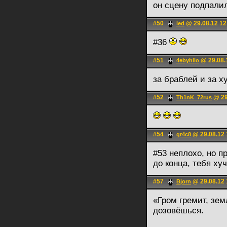
он сцену подпали
#50
@ 29.08.12 12
led
#36
#51
@ 29.08.
4ebyhilo
за браблей и за х
#52
@ 29
Th1nK_72rus
#54
@ 29.08.12 
gr4c8
#53 неплохо, но 
до конца, тебя ху
#57
@ 29.08.12 
Bjorn
«Гром гремит, зем
дозовёшься.