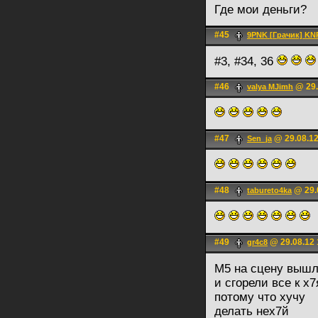
Где мои деньги?
#45
9PNK [Грачик] KN
#3, #34, 36
#46
@ 29.
valya MJimh
#47
@ 29.08.12
Sen_ja
#48
@ 29.
tabureto4ka
#49
@ 29.08.12 
gr4c8
М5 на сцену выш
и сгорели все к х
потому что хучу
делать нех7й