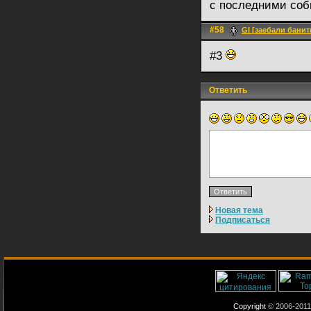
с последними соб
#58
Gl [заебали банит
#3
Ответить
Новая тема
Подписаться
Copyright
© 2006-2011