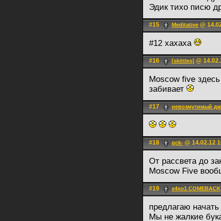
Эдик тихо писю д
#15
@ 14.02
Meditative
#12 xaxaxa
#16
@ 14.02.
[skittles]
Moscow five здесь
забивает
#17
невозмутимый д
#18
@ 14.02.12 1
qck-
От рассвета до за
Moscow Five вооб
#19
x4xo1 COMEBACK
предлагаю начать 
Мы не жалкие бук