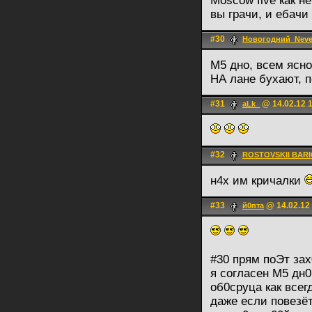
Moscow five как н
вы грачи, и ебачи
#30
Новогодний_Nev
М5 дно, всем ясно
НА лане бухают, 
#31
@ 14.02.12 
aLk_
#32
ROSTOVSKII BAR
н4х им кричалки
#33
@ 14.02.12
й0пта
#30 прям поЭт зах
я согласен М5 дн0
об0сруца как всег
даже если повезёт,