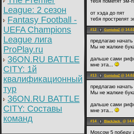
The Premier
тебя пометят эм-
League: 2 cезон
от хэда до пят
Fantasy Football -
тебя прострелят 
UEFA Champions
#12
@ 14.02
GunjubaZ
League лига
предлагаю начать 
Мы не жалкие бук
ProPlay.ru
36ON.RU BATTLE
дальше сами рифму
мне эта...
CITY: 1й
#13
@ 14.02
GunjubaZ
квалификационный
предлагаю начать 
тур
Мы не жалкие бук
36ON.RU BATTLE
дальше сами рифму
CITY: Составы
мне эта...
команд
#14
@ 14.0
BlackJack_
Мoscow 5 победу 