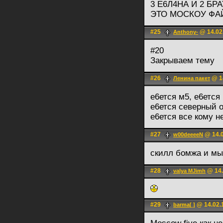
3 Е6Л4НА И 2 БРА
ЭТО МОСКОУ ФА
#25
@ 14.02
Anthony-
#20
Закрываем тему
#26
@ 14
Ленина пакет
е6ется м5, е6ется 
е6ется северный 
е6ется все кому н
#27
@ 14.0
w00deeeeN
скилл бомжа и мы
#28
@ 14.
valya MJimh
#29
@ 14.02.
barma[ ]