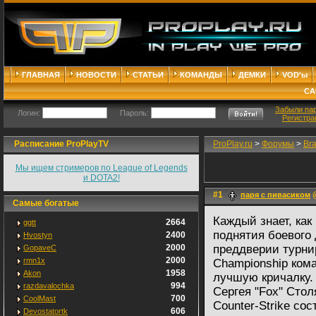
ГЛАВНАЯ
НОВОСТИ
СТАТЬИ
КОМАНДЫ
ДЕМКИ
VOD'ы
СА
Забыли па
Логин:
Пароль:
Регистра
Расписание ProPlayTV
ProPlay.ru
>
Форумы
>
Br
Мы ищем стримеров по League of Legends
и DOTA2!
#1
@
паря с пивасиком
Самые богатые
Каждый знает, ка
2664
ggtt
поднятия боевого
2400
Hvostyn
2000
преддверии турнир
GopaveC
2000
rmn1x
Championship кома
1958
Akon
лучшую кричалку.
994
razdavalochka
Сергея "Fox" Стол
700
CoolMast
Counter-Strike сос
606
Devostatortk