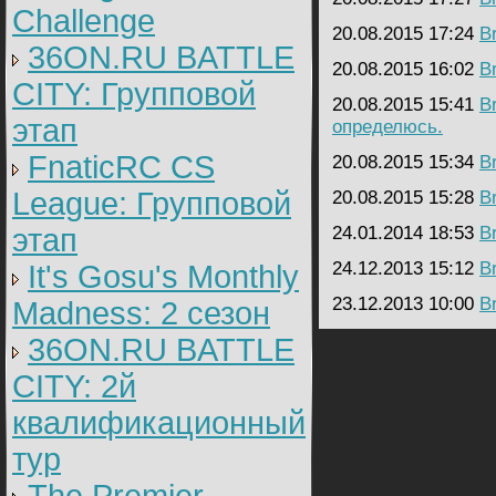
Challenge
20.08.2015 17:24
B
36ON.RU BATTLE
20.08.2015 16:02
B
CITY: Групповой
20.08.2015 15:41
B
этап
определюсь.
FnaticRC CS
20.08.2015 15:34
B
League: Групповой
20.08.2015 15:28
B
этап
24.01.2014 18:53
B
24.12.2013 15:12
B
It's Gosu's Monthly
23.12.2013 10:00
B
Madness: 2 сезон
36ON.RU BATTLE
CITY: 2й
квалификационный
тур