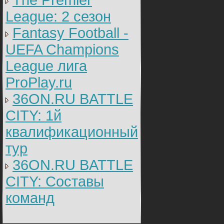
The Premier
League: 2 cезон
Fantasy Football -
UEFA Champions
League лига
ProPlay.ru
36ON.RU BATTLE
CITY: 1й
квалификационный
тур
36ON.RU BATTLE
CITY: Составы
команд