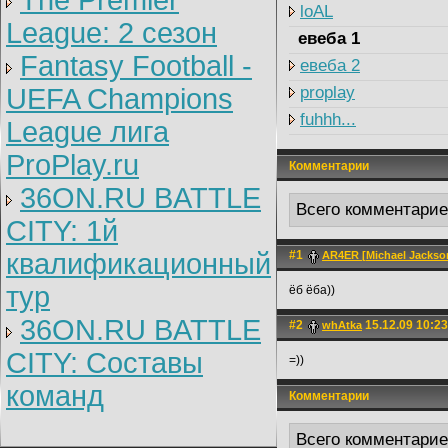
The Premier
loAL
League: 2 cезон
евеба 1
Fantasy Football -
евеба 2
UEFA Champions
proplay
fuhhh...
League лига
ProPlay.ru
Комментарии
36ON.RU BATTLE
Всего комментари
CITY: 1й
квалификационный
#1
AR4ER [Michael Jackson
тур
ёб ёба))
36ON.RU BATTLE
#2
15.12.09 10:23
whAtka
CITY: Составы
=))
команд
Комментарии
Всего комментари