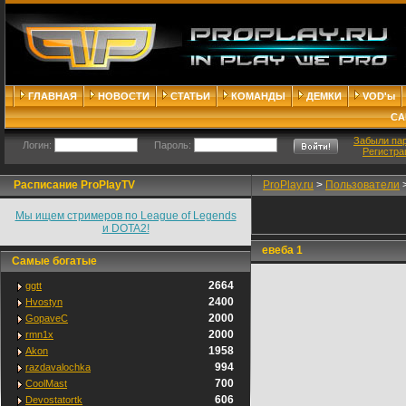
ГЛАВНАЯ
НОВОСТИ
СТАТЬИ
КОМАНДЫ
ДЕМКИ
VOD'ы
СА
Забыли па
Логин:
Пароль:
Регистра
Расписание ProPlayTV
ProPlay.ru
>
Пользователи
Мы ищем стримеров по League of Legends
и DOTA2!
евеба 1
Самые богатые
2664
ggtt
2400
Hvostyn
2000
GopaveC
2000
rmn1x
1958
Akon
994
razdavalochka
700
CoolMast
606
Devostatortk