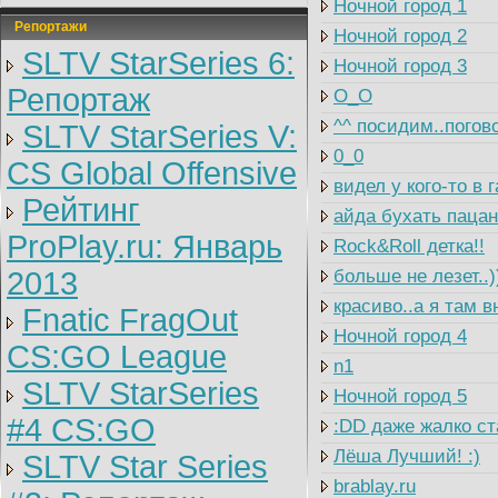
Ночной город 1
Репортажи
Ночной город 2
SLTV StarSeries 6:
Ночной город 3
Репортаж
O_O
^^ посидим..погово
SLTV StarSeries V:
0_0
CS Global Offensive
видел у кого-то в
Рейтинг
айда бухать пацан
ProPlay.ru: Январь
Rock&Roll детка!!
2013
больше не лезет..)
красиво..а я там в
Fnatic FragOut
Ночной город 4
CS:GO League
n1
SLTV StarSeries
Ночной город 5
#4 CS:GO
:DD даже жалко ст
Лёша Лучший! :)
SLTV Star Series
brablay.ru