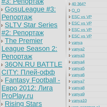
#3: Репортаж
40 364?
GosuLeague #3:
O_O
Репортаж
ESC vs VP
SLTV Star Series
ESC vs VP
ESC vs VP
#2: Репортаж
ESC vs VP
The Premier
vanya
League Season 2:
vanya2
Репортаж
vanya3
vanya4
36ON.RU BATTLE
vanya5
CITY: Плей-офф
vanya6
Fantasy Football -
vanya7
Евро 2012: Лига
vanya8
ProPlay.ru
vanya9
vanya10
Rising Stars