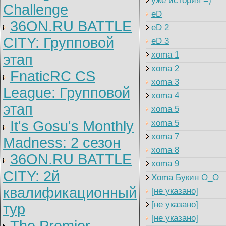
уже история =)
Challenge
eD
36ON.RU BATTLE
eD 2
CITY: Групповой
eD 3
xoma 1
этап
xoma 2
FnaticRC CS
xoma 3
League: Групповой
xoma 4
этап
xoma 5
It's Gosu's Monthly
xoma 5
xoma 7
Madness: 2 сезон
xoma 8
36ON.RU BATTLE
xoma 9
CITY: 2й
Xoma Букин O_O
квалификационный
[не указано]
[не указано]
тур
[не указано]