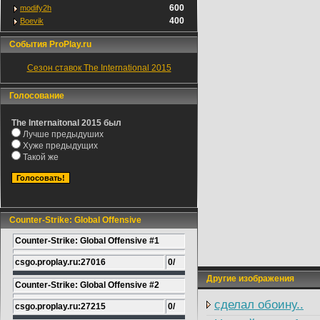
600
modify2h
400
Boevik
События ProPlay.ru
Сезон ставок The International 2015
Голосование
The Internaitonal 2015 был
Лучше предыдуших
Хуже предыдущих
Такой же
Counter-Strike: Global Offensive
Counter-Strike: Global Offensive #1
csgo.proplay.ru:27016
0/
Другие изображения
Counter-Strike: Global Offensive #2
сделал обоину..
csgo.proplay.ru:27215
0/