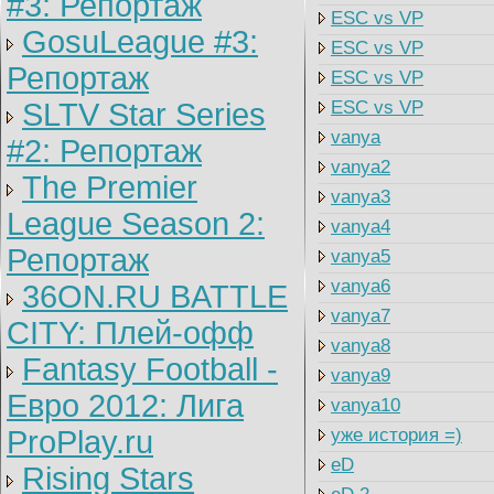
#3: Репортаж
ESC vs VP
GosuLeague #3:
ESC vs VP
Репортаж
ESC vs VP
SLTV Star Series
ESC vs VP
vanya
#2: Репортаж
vanya2
The Premier
vanya3
League Season 2:
vanya4
Репортаж
vanya5
vanya6
36ON.RU BATTLE
vanya7
CITY: Плей-офф
vanya8
Fantasy Football -
vanya9
Евро 2012: Лига
vanya10
ProPlay.ru
уже история =)
eD
Rising Stars