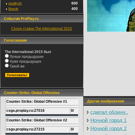
600
modify2h
400
Boevik
События ProPlay.ru
Сезон ставок The International 2015
Голосование
The Internaitonal 2015 был
Лучше предыдуших
Хуже предыдущих
Такой же
Counter-Strike: Global Offensive
Другие изображения
Counter-Strike: Global Offensive #1
csgo.proplay.ru:27016
0/
сделал обоину..
Ночной город 1
Counter-Strike: Global Offensive #2
Ночной город 2
csgo.proplay.ru:27215
0/