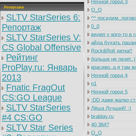
Ночной город 3
Репортажи
O_O
SLTV StarSeries 6:
^^ посидим..погово
Репортаж
0_0
видел у кого-то в
SLTV StarSeries V:
айда бухать пацан
CS Global Offensive
Rock&Roll детка!!
Рейтинг
больше не лезет..)
ProPlay.ru: Январь
красиво..а я там в
2013
Ночной город 4
n1
Fnatic FragOut
Ночной город 5
CS:GO League
:DD даже жалко ст
SLTV StarSeries
Лёша Лучший! :)
#4 CS:GO
brablay.ru
40 364?
SLTV Star Series
O_O