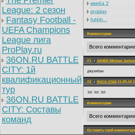
The Premier
евеба 2
League: 2 cезон
proplay
Fantasy Football -
fuhhh...
UEFA Champions
Комментарии
League лига
Всего комментари
ProPlay.ru
36ON.RU BATTLE
#1
AR4ER [Michael Jackson
CITY: 1й
джузибан
квалификационный
#2
21.05.10 1
ROCK STAR
тур
:lol: :lol: :lol:
36ON.RU BATTLE
Комментарии
CITY: Составы
Всего комментари
команд
Оставить свой комментар