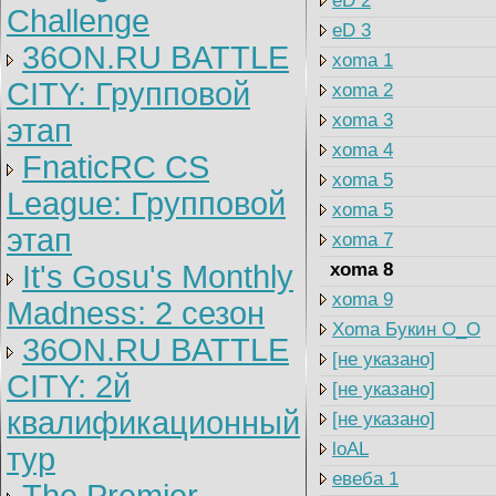
eD 2
Challenge
eD 3
36ON.RU BATTLE
xoma 1
CITY: Групповой
xoma 2
xoma 3
этап
xoma 4
FnaticRC CS
xoma 5
League: Групповой
xoma 5
этап
xoma 7
It's Gosu's Monthly
xoma 8
xoma 9
Madness: 2 сезон
Xoma Букин O_O
36ON.RU BATTLE
[не указано]
CITY: 2й
[не указано]
квалификационный
[не указано]
loAL
тур
евеба 1