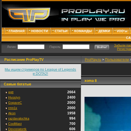
ГЛАВНАЯ
НОВОСТИ
СТАТЬИ
КОМАНДЫ
ДЕМКИ
VOD'ы
СА
Забыли па
Логин:
Пароль:
Регистра
Расписание ProPlayTV
ProPlay.ru
>
Пользователи
Мы ищем стримеров по League of Legends
и DOTA2!
xoma 8
Самые богатые
2664
ggtt
2400
Hvostyn
2000
GopaveC
2000
rmn1x
1958
Akon
994
razdavalochka
700
CoolMast
606
Devostatortk