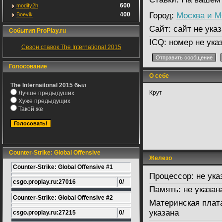
600
modify2h
400
Город:
Москва и 
Boevik
Сайт:
сайт не указ
События ProPlay.ru
ICQ:
номер не ука
Сезон ставок The International 2015
Голосование
О себе
The Internaitonal 2015 был
Крут
Лучше предыдуших
Хуже предыдущих
Такой же
Counter-Strike: Global Offensive
Железо
Counter-Strike: Global Offensive #1
Процессор:
не ука
csgo.proplay.ru:27016
0/
Память:
не указан
Counter-Strike: Global Offensive #2
Материнская плат
указана
csgo.proplay.ru:27215
0/