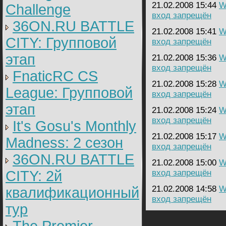
21.02.2008 15:44
W
Challenge
вход запрещён
36ON.RU BATTLE
21.02.2008 15:41
W
CITY: Групповой
вход запрещён
этап
21.02.2008 15:36
W
вход запрещён
FnaticRC CS
21.02.2008 15:28
W
League: Групповой
вход запрещён
этап
21.02.2008 15:24
W
вход запрещён
It's Gosu's Monthly
21.02.2008 15:17
W
Madness: 2 сезон
вход запрещён
36ON.RU BATTLE
21.02.2008 15:00
W
CITY: 2й
вход запрещён
21.02.2008 14:58
W
квалификационный
вход запрещён
тур