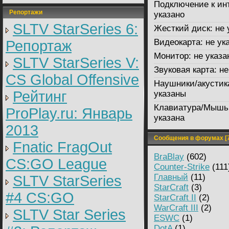
Подключение к ин
Репортажи
указано
SLTV StarSeries 6:
Жесткий диск:
не 
Видеокарта:
не ук
Репортаж
Монитор:
не указа
SLTV StarSeries V:
Звуковая карта:
не
CS Global Offensive
Наушники/акустик
Рейтинг
указаны
Клавиатура/Мышь
ProPlay.ru: Январь
указана
2013
Сообщения в форумах [7
Fnatic FragOut
BraBlay
(602)
CS:GO League
Counter-Strike
(111
Главный
(11)
SLTV StarSeries
StarCraft
(3)
#4 CS:GO
StarCraft II
(2)
WarCraft III
(2)
SLTV Star Series
ESWC
(1)
DotA
(1)