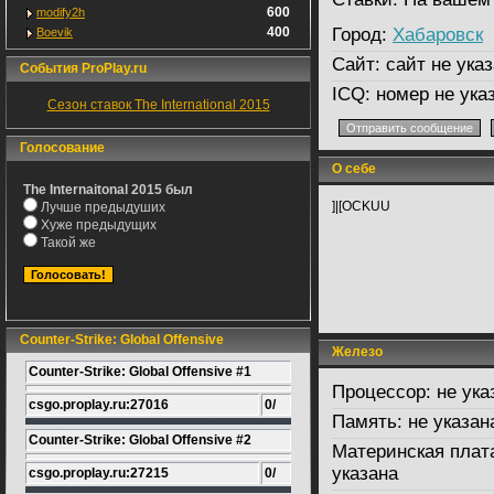
600
modify2h
400
Город:
Хабаровск
Boevik
Сайт:
сайт не указ
События ProPlay.ru
ICQ:
номер не ука
Сезон ставок The International 2015
Голосование
О себе
The Internaitonal 2015 был
]|[OCKUU
Лучше предыдуших
Хуже предыдущих
Такой же
Counter-Strike: Global Offensive
Железо
Counter-Strike: Global Offensive #1
Процессор:
не ука
csgo.proplay.ru:27016
0/
Память:
не указан
Counter-Strike: Global Offensive #2
Материнская плат
указана
csgo.proplay.ru:27215
0/