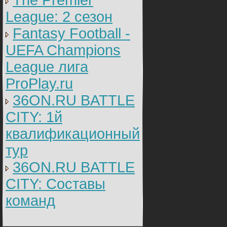
The Premier
League: 2 cезон
Fantasy Football -
UEFA Champions
League лига
ProPlay.ru
36ON.RU BATTLE
CITY: 1й
квалификационный
тур
36ON.RU BATTLE
CITY: Составы
команд