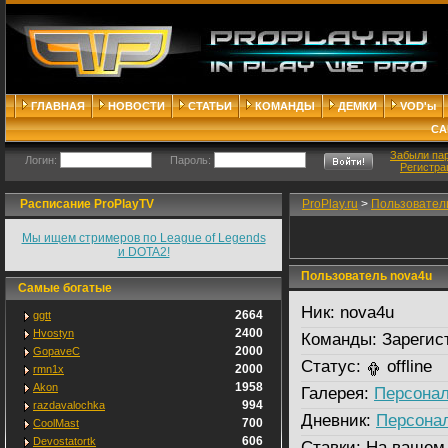
ГЛАВНАЯ
НОВОСТИ
СТАТЬИ
КОМАНДЫ
ДЕМКИ
VOD'ы
СА
Забыли па
Логин:
Пароль:
Регистра
Расписание ProPlayTV
ProPlay.ru
>
Пользовател
Мы ищем стримеров по League of Legends
и DOTA2!
Пользователь nova4u
Самые богатые
Ник:
nova4u
2664
ggtt
2400
Hvostyn
Команды:
Зарегис
2000
GopaveC
Статус:
offline
2000
rmn1x
1958
Akon
Галерея:
Персонал
994
razdavalochka
Дневник:
Персона
700
CoolMast
606
Devostatortk
Ставки:
На вашем