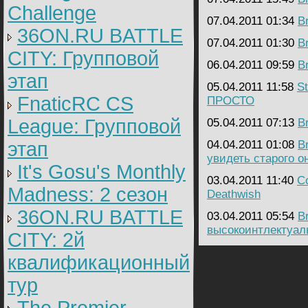
Challenge
07.04.2011 01:34
B
36ON.RU BATTLE
07.04.2011 01:30
B
CITY: Групповой
06.04.2011 09:59
B
этап
05.04.2011 11:58
St
FnaticRC CS
ПРОСТО
League: Групповой
05.04.2011 07:13
B
этап
04.04.2011 01:08
B
увидеть старого о
It's Gosu's Monthly
03.04.2011 11:40
Co
Madness: 2 сезон
Deathwish
36ON.RU BATTLE
03.04.2011 05:54
B
высокоинтлектуал
CITY: 2й
квалификационный
тур