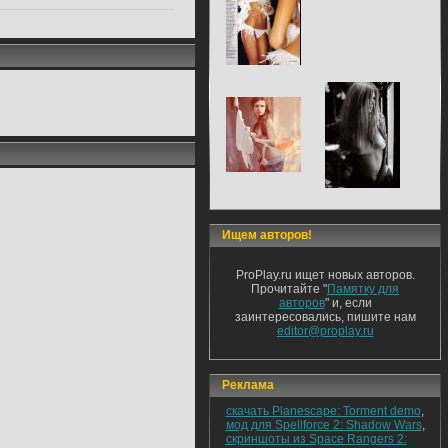
Ищем авторов!
ProPlay.ru ищет новых авторов.
Прочитайте "
Памятку для
авторов
" и, если
заинтересовались, пишите нам
editor@proplay.ru
Реклама
скачать Planescape: Torment demo
,
мод для Spellforce 2: Shadow Wars
,
скриншоты из Space Rangers 2: