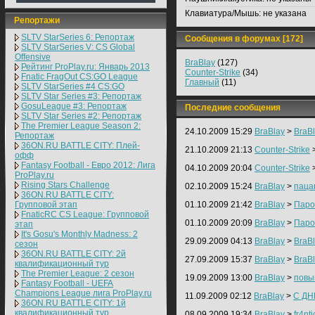
Клавиатура/Мышь:
не указана
Репортажи
SLTV StarSeries 6: Репортаж
Сообщения в форумах [172]
SLTV StarSeries V: CS Global
Offensive
BraBlay
(127)
Рейтинг ProPlay.ru: Январь 2013
Counter-Strike
(34)
Fnatic FragOut CS:GO League
Главный
(11)
SLTV StarSeries #4 CS:GO
SLTV Star Series #3: Репортаж
GosuLeague #3: Репортаж
Последние сообщения
SLTV Star Series #2: Репортаж
The Premier League Season 2:
24.10.2009 15:29
BraBlay
>
BraBl
Репортаж
36ON.RU BATTLE CITY: Плей-
21.10.2009 21:13
Counter-Strike
офф
Fantasy Football - Евро 2012: Лига
04.10.2009 20:04
Counter-Strike
ProPlay.ru
Rising Stars Challenge
02.10.2009 15:24
BraBlay
>
паца
36ON.RU BATTLE CITY:
Групповой этап
01.10.2009 21:42
BraBlay
>
Паро
FnaticRC CS League: Групповой
01.10.2009 20:09
BraBlay
>
Паро
этап
It's Gosu's Monthly Madness: 2
29.09.2009 04:13
BraBlay
>
BraBl
сезон
36ON.RU BATTLE CITY: 2й
27.09.2009 15:37
BraBlay
>
BraB
квалификационный тур
The Premier League: 2 cезон
19.09.2009 13:00
BraBlay
>
повы
Fantasy Football - UEFA
Champions League лига ProPlay.ru
11.09.2009 02:12
BraBlay
>
С Д
36ON.RU BATTLE CITY: 1й
квалификационный тур
08.09.2009 19:34
BraBlay
>
fr4n