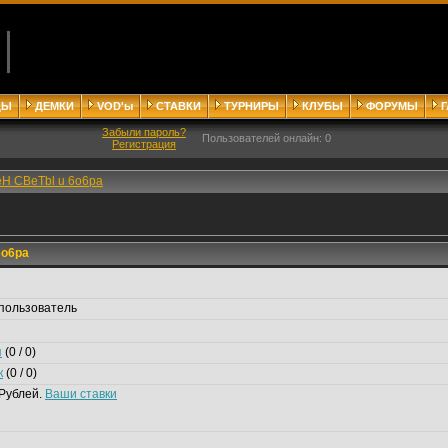
ДЫ
ДЕМКИ
VOD'ы
СТАВКИ
ТУРНИРЫ
КЛУБЫ
ФОРУМЫ
Забыли пароль?
Пользователей онлайн: 0
Регистрация
H CBeTbl u 6o6pa
6o6pa
пользователь
я
(0 / 0)
к
(0 / 0)
Рублей.
Ваши ставки