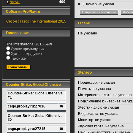
400
Boevik
ICQ:
номер не указан
События ProPlay.ru
Сезон ставок The International 2015
О себе
Голосование
Не указано
The Internaitonal 2015 был
Лучше предыдуших
Хуже предыдущих
Такой же
Железо
Процессор:
не указан
Counter-Strike: Global Offensive
Память:
не указана
Counter-Strike: Global Offensive
Материнская плата:
не указана
#1
Подключение к интернет:
не ука
csgo.proplay.ru:27016
0/
Жесткий диск:
не указан
Видеокарта:
не указана
Counter-Strike: Global Offensive
#2
Монитор:
не указан
Звуковая карта:
не указана
csgo.proplay.ru:27215
0/
Наушники/акустика:
не указаны