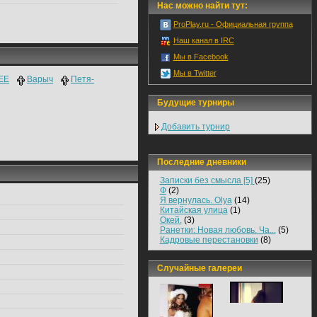
Нас можно найти тут:
ProPlay.ru - Официальная группа
Наш канал в IRC
Мы в Facebook
Мы в Twitter
EE
Варыч
Петя-
Будущие турниры
Добавить турнир
Последние дневники
Записки без смысла [5]
(25)
Ф
(2)
Я вернулась. Olya
(14)
Китайская улица
(1)
Окей.
(3)
Ранетки: Новая любовь. Ча...
(5)
Кадровые перестановки
(8)
Случайные галереи