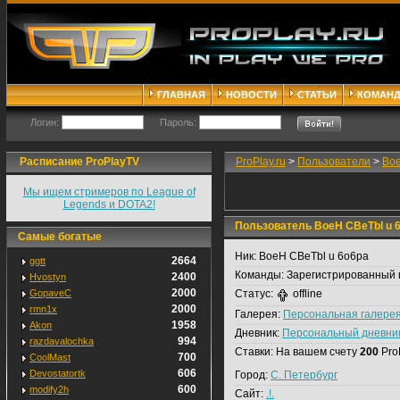
ГЛАВНАЯ
НОВОСТИ
СТАТЬИ
КОМАН
Логин:
Пароль:
Расписание ProPlayTV
ProPlay.ru
>
Пользователи
>
Boe
Мы ищем стримеров по League of
Legends и DOTA2!
Пользователь BoeH CBeTbl u 
Самые богатые
Ник:
BoeH CBeTbl u 6o6pa
2664
ggtt
Команды:
Зарегистрированный 
2400
Hvostyn
2000
GopaveC
Статус:
offline
2000
rmn1x
Галерея:
Персональная галере
1958
Akon
Дневник:
Персональный дневни
994
razdavalochka
Ставки:
На вашем счету
200
Pro
700
CoolMast
606
Devostatortk
Город:
С. Петербург
600
modify2h
Сайт:
.!.