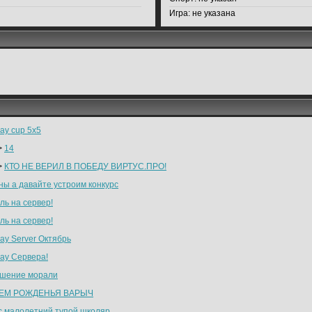
Игра:
не указана
ay cup 5x5
>
14
>
КТО НЕ ВЕРИЛ В ПОБЕДУ ВИРТУС.ПРО!
ны а давайте устроим конкурс
ль на сервер!
ль на сервер!
ay Server Октябрь
lay Сервера!
шение морали
НЕМ РОЖДЕНЬЯ ВАРЫЧ
tic малолетний тупой школяр