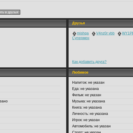
Друзья
mishqa
V4nz0r vbb
WY1P
Супермен
Как добавить друга?
Любимое
Напиток:
не указан
Еда:
не указана
Фильм:
не указан
зано
Музыка:
не указана
Книга:
не указана
Личность:
не указана
Игрок:
не указан
Автомобиль:
не указан
Спорт:
не указан