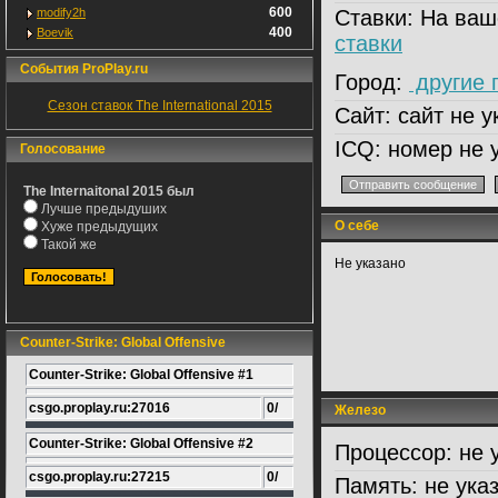
600
modify2h
Ставки:
На ваш
400
Boevik
ставки
События ProPlay.ru
Город:
другие 
Сезон ставок The International 2015
Сайт:
сайт не у
ICQ:
номер не 
Голосование
The Internaitonal 2015 был
Лучше предыдуших
О себе
Хуже предыдущих
Такой же
Не указано
Counter-Strike: Global Offensive
Counter-Strike: Global Offensive #1
csgo.proplay.ru:27016
0/
Железо
Counter-Strike: Global Offensive #2
Процессор:
не 
csgo.proplay.ru:27215
0/
Память:
не ука