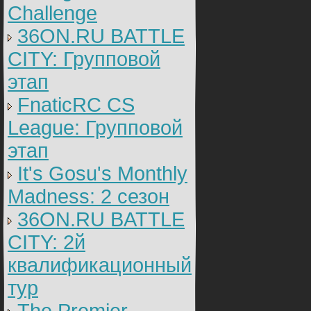
Challenge
36ON.RU BATTLE
CITY: Групповой
этап
FnaticRC CS
League: Групповой
этап
It's Gosu's Monthly
Madness: 2 сезон
36ON.RU BATTLE
CITY: 2й
квалификационный
тур