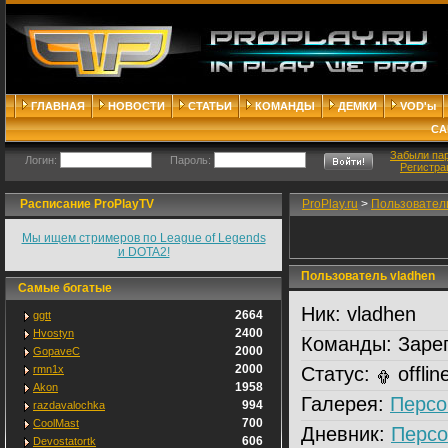
ГЛАВНАЯ
НОВОСТИ
СТАТЬИ
КОМАНДЫ
ДЕМКИ
VOD'ы
СА
Забыли па
Логин:
Пароль:
Регистра
Расписание ProPlayTV
ProPlay.ru
>
Пользовател
Мы ищем стримеров по League of Legends
и DOTA2!
Пользователь vladhen
Самые богатые
Ник:
vladhen
2664
ggtt
2400
Hvostyn
Команды:
Зарег
2000
GopaveC
2000
rmn1x
Статус:
offlin
1958
Akon
Галерея:
Персо
994
razdavalochka
700
CoolMast
Дневник:
Персо
606
Devostatortk