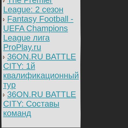
The Premier
League: 2 cезон
Fantasy Football -
UEFA Champions
League лига
ProPlay.ru
36ON.RU BATTLE
CITY: 1й
квалификационный
тур
36ON.RU BATTLE
CITY: Составы
команд