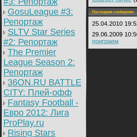
#3: Репортаж
GosuLeague #3:
Последние сообщения
Репортаж
25.04.2010 19:
SLTV Star Series
29.06.2009 10:
#2: Репортаж
поиграем
The Premier
League Season 2:
Репортаж
36ON.RU BATTLE
CITY: Плей-офф
Fantasy Football -
Евро 2012: Лига
ProPlay.ru
Rising Stars