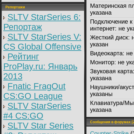
Материнская пл
Репортажи
указана
SLTV StarSeries 6:
Подключение к
Репортаж
интернет:
не ук
SLTV StarSeries V:
Жесткий диск:
н
указан
CS Global Offensive
Видеокарта:
не 
Рейтинг
Монитор:
не ук
ProPlay.ru: Январь
Звуковая карта
2013
указана
Fnatic FragOut
Наушники/акуст
указаны
CS:GO League
Клавиатура/Мы
SLTV StarSeries
указана
#4 CS:GO
Сообщения в форумах [2
SLTV Star Series
Counter-Strike
(