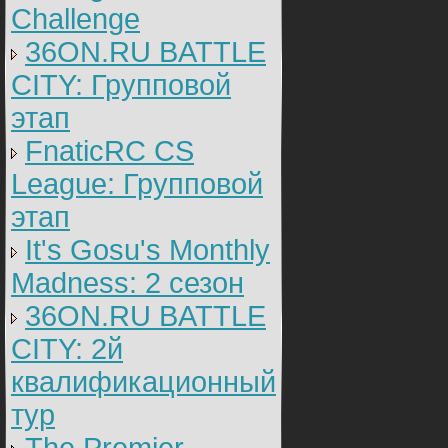
Challenge
36ON.RU BATTLE
CITY: Групповой
этап
FnaticRC CS
League: Групповой
этап
It's Gosu's Monthly
Madness: 2 сезон
36ON.RU BATTLE
CITY: 2й
квалификационный
тур