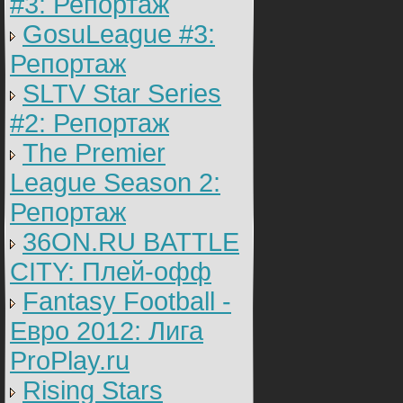
#3: Репортаж
GosuLeague #3:
Репортаж
SLTV Star Series
#2: Репортаж
The Premier
League Season 2:
Репортаж
36ON.RU BATTLE
CITY: Плей-офф
Fantasy Football -
Евро 2012: Лига
ProPlay.ru
Rising Stars