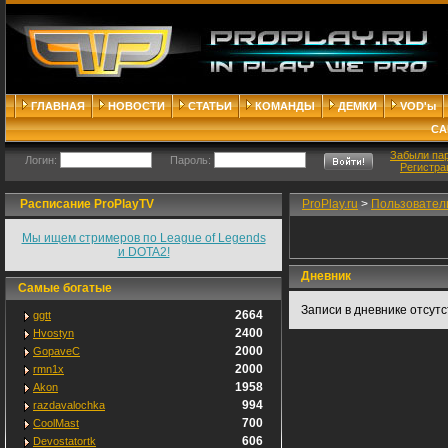
ГЛАВНАЯ
НОВОСТИ
СТАТЬИ
КОМАНДЫ
ДЕМКИ
VOD'ы
СА
Забыли па
Логин:
Пароль:
Регистра
Расписание ProPlayTV
ProPlay.ru
>
Пользовател
Мы ищем стримеров по League of Legends
и DOTA2!
Дневник
Самые богатые
Записи в дневнике отсут
2664
ggtt
2400
Hvostyn
2000
GopaveC
2000
rmn1x
1958
Akon
994
razdavalochka
700
CoolMast
606
Devostatortk