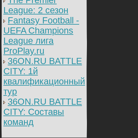
The Premier
League: 2 cезон
Fantasy Football -
UEFA Champions
League лига
ProPlay.ru
36ON.RU BATTLE
CITY: 1й
квалификационный
тур
36ON.RU BATTLE
CITY: Составы
команд